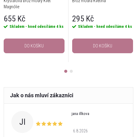
Krystalová brož modrý Květ
Brož modrá Květina
Magnólie
655 Kč
295 Kč
Skladem - hned odesíláme
4 ks
Skladem - hned odesíláme
4 ks
DO KOŠÍKU
DO KOŠÍKU
jana illkova
JI
6.8.2026