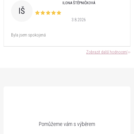
ILONA ŠTĚPNIČKOVÁ
IŠ
3.8.2026
Byla jsem spokojená
Zobrazit další hodnocení
Z
á
p
a