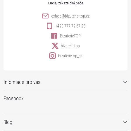
t
Lucie
í
eshop
@
bizuterie-top.cz
+420 777 72 67 23
BizuterieTOP
bizuterietop
bizuterietop_cz
Informace pro vás
Facebook
Blog