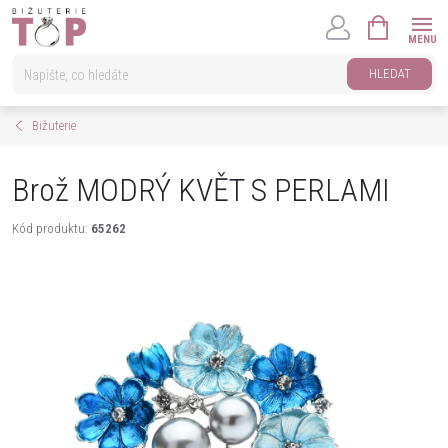
Přejít
NÁKUPNÍ
na
KOŠÍK
obsah
HLEDAT
Bižuterie
Brož MODRÝ KVĚT S PERLAMI
Kód produktu:
65262