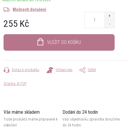
Možnosti doručení
255 Kč
Měrná
cena:
VLOŽIT DO KOŠÍKU
Dotaz k produktu
Hlídací pes
Sdílet
Značka:
B-TOP
Vše máme skladem
Dodání do 24 hodin
Tisíce produktů máme připravené k
Vaši objednávku zpravidla doručíme
odeslání
do 24 hodin