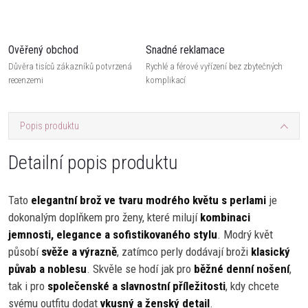
Ověřený obchod
Snadné reklamace
Důvěra tisíců zákazníků potvrzená
Rychlé a férové vyřízení bez zbytečných
recenzemi
komplikací
Popis produktu
Detailní popis produktu
Tato
elegantní brož ve tvaru modrého květu s perlami
je
dokonalým doplňkem pro ženy, které milují
kombinaci
jemnosti, elegance a sofistikovaného stylu
. Modrý květ
působí
svěže a výrazně
, zatímco perly dodávají broži
klasický
půvab a noblesu
. Skvěle se hodí jak pro
běžné denní nošení
,
tak i pro
společenské a slavnostní příležitosti
, kdy chcete
svému outfitu dodat
vkusný a ženský detail
.