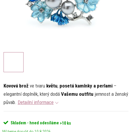
Kovová brož
ve tvaru
květu
,
posetá kamínky a perlami
–
elegantní doplněk, který dodá
Vašemu outfitu
jemnost a ženský
půvab.
Detailní informace
Skladem - hned odesíláme
>10 ks
10.8.2026