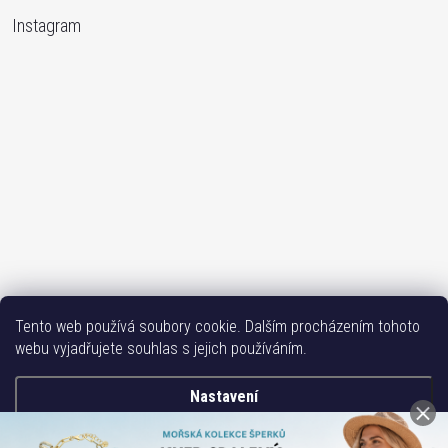
Instagram
Sledovat na Instagramu
Tento web používá soubory cookie. Dalším procházením tohoto
webu vyjadřujete souhlas s jejich používáním.
Bižutéria TOP
Vše k mobilu
Mobil příslušenství
Issa-Garden
Nastavení
Copyright 2017-2026
Bižuterie TOP CZ
. Všechna práva vyhrazena.