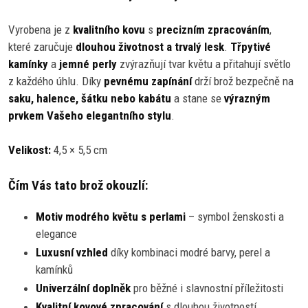
Vyrobena je z
kvalitního kovu
s
precizním zpracováním
,
které zaručuje
dlouhou životnost a trvalý lesk
.
Třpytivé
kamínky
a
jemné perly
zvýrazňují tvar květu a přitahují světlo
z každého úhlu. Díky
pevnému zapínání
drží brož bezpečně na
saku, halence, šátku nebo kabátu
a stane se
výrazným
prvkem Vašeho elegantního stylu
.
Velikost:
4,5 × 5,5 cm
Čím Vás tato brož okouzlí:
Motiv modrého květu s perlami
– symbol ženskosti a
elegance
Luxusní vzhled
díky kombinaci modré barvy, perel a
kamínků
Univerzální doplněk
pro běžné i slavnostní příležitosti
Kvalitní kovové zpracování
s dlouhou životností