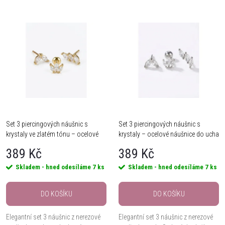
a
Nejlevnější
V
Nejdražší
z
ý
Nejprodávanější
e
Abecedně
p
n
i
í
s
Set 3 piercingových náušnic s
Set 3 piercingových náušnic s
p
krystaly ve zlatém tónu – ocelové
krystaly – ocelové náušnice do ucha
p
náušnice do ucha
r
389 Kč
389 Kč
r
Skladem - hned odesíláme
7 ks
Skladem - hned odesíláme
7 ks
o
o
DO KOŠÍKU
DO KOŠÍKU
d
d
Elegantní set 3 náušnic z nerezové
Elegantní set 3 náušnic z nerezové