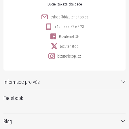
t
Lucie
u
í
eshop
@
bizuterie-top.cz
+420 777 72 67 23
BizuterieTOP
bizuterietop
bizuterietop_cz
Informace pro vás
Facebook
Blog