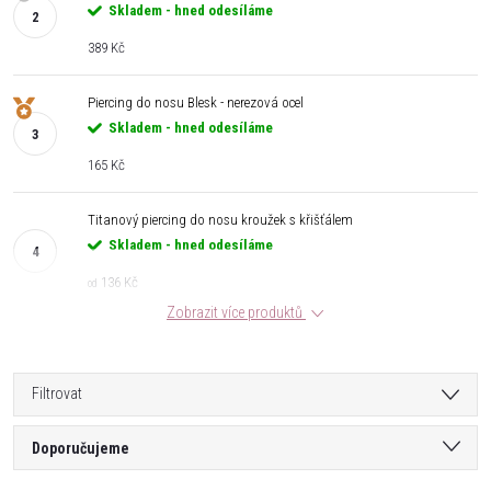
Skladem - hned odesíláme
389 Kč
Piercing do nosu Blesk - nerezová ocel
Skladem - hned odesíláme
165 Kč
Titanový piercing do nosu kroužek s křišťálem
Skladem - hned odesíláme
136 Kč
od
Zobrazit více produktů
Filtrovat
Ř
Doporučujeme