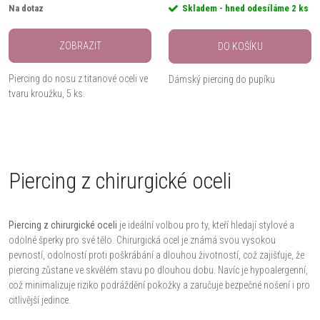
Na dotaz
Skladem - hned odesíláme
2 ks
ZOBRAZIT
DO KOŠÍKU
Piercing do nosu z titanové oceli ve
Dámský piercing do pupíku
tvaru kroužku, 5 ks.
O
v
Piercing z chirurgické oceli
l
Piercing z chirurgické oceli
je ideální volbou pro ty, kteří hledají stylové a
á
odolné šperky pro své tělo. Chirurgická ocel je známá svou vysokou
pevností, odolností proti poškrábání a dlouhou životností, což zajišťuje, že
d
piercing zůstane ve skvělém stavu po dlouhou dobu. Navíc je hypoalergenní,
což minimalizuje riziko podráždění pokožky a zaručuje bezpečné nošení i pro
a
citlivější jedince.