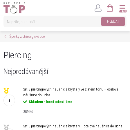
Přejít
NÁKUPNÍ
na
KOŠÍK
obsah
HLEDAT
Šperky z chirurgické oceli
Piercing
Nejprodávanější
Set 3 piercingových náušnic s krystaly ve zlatém tónu – ocelové
náušnice do ucha
Skladem - hned odesíláme
389 Kč
Set 3 piercingových náušnic s krystaly – ocelové náušnice do ucha