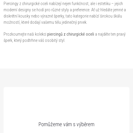
c
Piercingy z chirurgické oceli nabízejí nejen funkčnost, ale i estetiku – jejich
moderní designy se hodí pro různé styly a preference. Ať už hledáte jemné a
í
diskrétní kousky nebo výrazné šperky, tato kategorie nabízí širokou škálu
p
možností, které dodají vašemu tělu jedinečný prvek.
r
Prozkoumejte naši kolekci
piercingů z chirurgické oceli
a najděte ten pravý
šperk, který podtrhne váš osobitý styl.
v
k
y
Z
v
á
ý
p
p
a
i
s