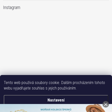
Instagram
Sledovat na Instagramu
Tento web používá soubory cookie. Dalším procházením tohoto
webu vyjadřujete souhlas s jejich používáním.
Bižutéria TOP
Vše k mobilu
Mobil příslušenství
Issa-Garden
Nastavení
Copyright 2017-2026
Bižuterie TOP CZ
. Všechna práva vyhrazena.