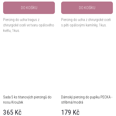
DO KOŠÍKU
DO KOŠÍKU
Piercing do ucha tragus z
Piercing do ucha z chirurgické oceli
chirurgické oceli ve tvaru opálového
s pěti opálovými kamínky, 1kus.
květu, 1kus.
Sada 5 ks titanových piercingů do
Dámský piercing do pupíku PECKA -
nosu Kroužek
stříbrná/modrá
365 Kč
179 Kč