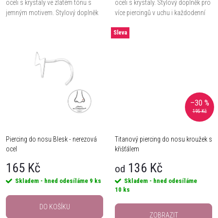
u
oceli s krystaly ve zlatém tónu s
oceli s krystaly. Stylový doplněk pro
u
jemným motivem. Stylový doplněk
více piercingů v uchu i každodenní
pro více piercingů v uchu i
nošení.
k
každodenní nošení.
Sleva
k
t
t
ů
ů
–30 %
195 Kč
Piercing do nosu Blesk - nerezová
Titanový piercing do nosu kroužek s
ocel
křišťálem
165 Kč
136 Kč
od
Skladem - hned odesíláme
9 ks
Skladem - hned odesíláme
10 ks
DO KOŠÍKU
ZOBRAZIT