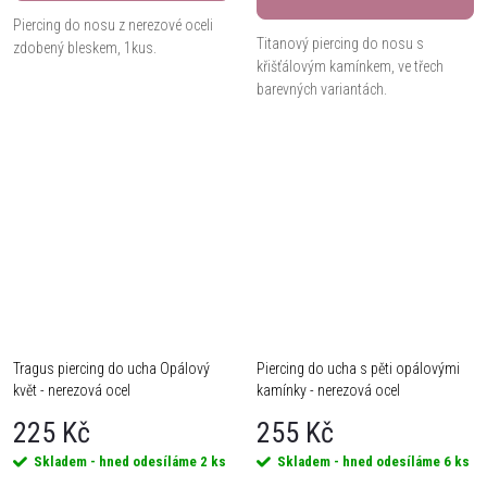
Piercing do nosu z nerezové oceli
Titanový piercing do nosu s
zdobený bleskem, 1kus.
křišťálovým kamínkem, ve třech
barevných variantách.
Tragus piercing do ucha Opálový
Piercing do ucha s pěti opálovými
květ - nerezová ocel
kamínky - nerezová ocel
225 Kč
255 Kč
Skladem - hned odesíláme
2 ks
Skladem - hned odesíláme
6 ks