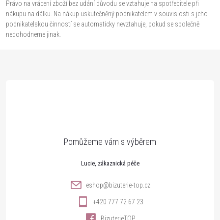
Právo na vrácení zboží bez udání důvodu se vztahuje na spotřebitele při
nákupu na dálku. Na nákup uskutečněný podnikatelem v souvislosti s jeho
podnikatelskou činností se automaticky nevztahuje, pokud se společně
nedohodneme jinak.
Z
á
p
a
t
Lucie
í
eshop
@
bizuterie-top.cz
+420 777 72 67 23
BizuterieTOP