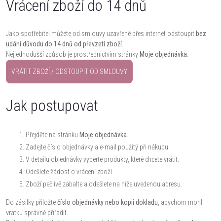
Vrácení zboží do 14 dnů
Jako spotřebitel můžete od smlouvy uzavřené přes internet odstoupit
bez
udání důvodu do 14 dnů od převzetí zboží
.
Nejjednodušší způsob je prostřednictvím stránky
Moje objednávka
:
VRÁTIT ZBOŽÍ / ODSTOUPIT OD SMLOUVY
Jak postupovat
Přejděte na stránku
Moje objednávka
.
Zadejte číslo objednávky a e-mail použitý při nákupu.
V detailu objednávky vyberte produkty, které chcete vrátit.
Odešlete žádost o vrácení zboží.
Zboží pečlivě zabalte a odešlete na níže uvedenou adresu.
Do zásilky přiložte
číslo objednávky nebo kopii dokladu
, abychom mohli
vratku správně přiřadit.