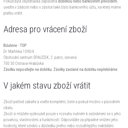
Pokud byla objednávka zaplacena
dobírkou nebo bankovním převodem
,
uveďte v žádosti nebo v zásilce také číslo bankovního účtu, na který máme
platbu vrátit.
Adresa pro vrácení zboží
Bižuterie - TOP
Dr. Martínka 1590/6
Obchodní centrum ŠPALÍČEK, 2. patro, červená
700 30 Ostrava-Hrabůvka
Zásilku neposílejte na dobírku. Zásilky zaslané na dobírku nepřebíráme.
V jakém stavu zboží vrátit
Zboží pečlivě zabalte a vraťte kompletní, čisté a pokud možno v původním
obalu.
Zboží si můžete vyzkoušet pouze v rozsahu nutném k seznámení se s jeho
povahou, vlastnostmi a funkčností. Odpovídáte za případné snížení jeho
hodnoty, které vzniklo v důsledku jiného nebo rozsáhlejšího nakládání.