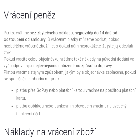
Vrácení peněz
Peníze vrátíme
bez zbytečného odkladu, nejpozději do 14 dnů od
odstoupení od smlouvy
. S vrácením platby můžeme počkat, dokud
neobdržíme vrácené zboží nebo dokud nám neprokážete, že jste jej odeslali
zpět.
Pokud vracíte celou objednávku, vrátíme také náklady na původní dodání ve
výši odpovídající
nejlevnějšímu nabízenému způsobu dopravy
.
Platbu vracíme stejným způsobem, jakým byla objednávka zaplacena, pokud
se společně nedohodneme jinak:
platbu přes GoPay nebo platební kartou vracíme na použitou platební
kartu,
platbu dobírkou nebo bankovním převodem vracíme na uvedený
bankovní účet.
Náklady na vrácení zboží