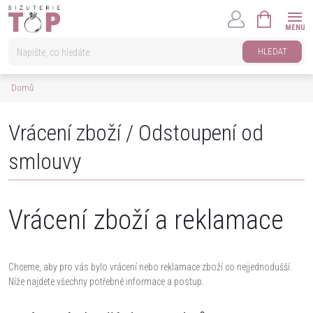
Přejít
NÁKUPNÍ
na
KOŠÍK
obsah
HLEDAT
Domů
Vrácení zboží / Odstoupení od
smlouvy
Vrácení zboží a reklamace
Chceme, aby pro vás bylo vrácení nebo reklamace zboží co nejjednodušší.
Níže najdete všechny potřebné informace a postup.