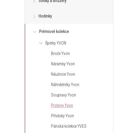
Svíčky a difuzéry
Hodinky
Prémiové kolekce
Šperky YVON
Brože Yvon
Náramky Yvon
Náušnice Yvon
Náhrdelníky Yvon
Soupravy Yvon
Prsteny Yvon
Přívěsky Yvon
Pánská kolekce YVES