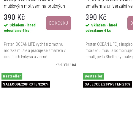
p
o
mušlovým motivem na pružných
smaltem a univerzální vel
gumičkách
390 Kč
390 Kč
d
DO KOŠÍKU
D
Skladem - hned
Skladem - hned
o
odesíláme
4 ks
odesíláme
4 ks
u
d
Prsten OCEAN LIFE vychází z motivu
Prsten OCEAN LIFE je inspir
k
mořské mušle a pracuje se smaltem v
mořskou mušlí a kombinuje 
odstínech tyrkysu a zelené.
smalt, perlu Shell a hypoaler
u
Hypoalergenní kov, univerzální velikost a
bezpečný pro pokožku. Díky u
Kód:
Y01104
provedení na pružných gumičkách z...
velikosti na pružné gumičce s
k
Bestseller
Bestseller
ů
SALECODE:20PRSTEN:20:%
SALECODE:20PRSTEN:20:%
ů