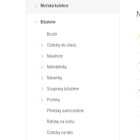
Mořská kolekce
t
N
Bižuterie
r
Brože
a
Ozdoby do vlasů
n
Náušnice
Náhrdelníky
n
Náramky
í
Soupravy bižuterie
Prsteny
p
Přívěsky samostatné
a
Řetízky na nohu
n
Ozdoby na tělo