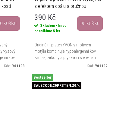
ikostí
s efektem opálu a pružnou
gumičkou
390 Kč
O KOŠÍKU
DO KOŠÍKU
Skladem - hned
odesíláme
5 ks
ovaný
Originální prsten YVON s motivem
tyrkysový
motýla kombinuje hypoalergenní kov
genní kov
zamak, zirkony a pryskyřici s efektem
niverzální
měňavého opálu. Univerzální velikost na
Kód:
Y01103
Kód:
Y01102
e...
pružné gumičce se pohodlně...
Bestseller
SALECODE:20PRSTEN:20:%