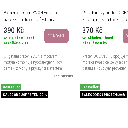
Výrazný prsten YVON ve zlaté
Prázdninový prsten OCEA
barvě s opálovým efektem a
želvou, mušlí a hvězdicí v
zirkony
barvě
390 Kč
370 Kč
DO KOŠÍKU
D
Skladem - hned
Skladem - hned
odesíláme
7 ks
odesíláme
8 ks
Originální prsten YVON s motivem
Prsten OCEAN LIFE spojuje m
motýla kombinuje hypoalergenní kov
mořské hvězdice, želvy a per
zamak, zirkony a pryskyřici s efektem
detailu s kovovým provedení
měňavého opálu. Díky univerzální
barvě a světlým smaltem. Dí
Kód:
Y01101
velikosti na pružné gumičce se...
roztažitelným gumičkám se p
Bestseller
Bestseller
SALECODE:20PRSTEN:20:%
SALECODE:20PRSTEN:20:%