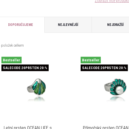
Zobrazit více produk
Ř
DOPORUČUJEME
NEJLEVNĚJŠÍ
NEJDRAŽŠÍ
a
4
položek celkem
z
V
Bestseller
Bestseller
e
SALECODE:20PRSTEN:20:%
SALECODE:20PRSTEN:20:%
ý
n
p
p
s
Letní prsten OCEAN LIFE s
Přímořský prsten OCEAN 