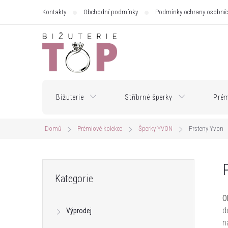
Přejít
Kontakty
Obchodní podmínky
Podmínky ochrany osobníc
na
obsah
Bižuterie
Stříbrné šperky
Prém
Domů
Prémiové kolekce
Šperky YVON
Prsteny Yvon
P
Přeskočit
Kategorie
kategorie
o
O
d
Výprodej
s
n