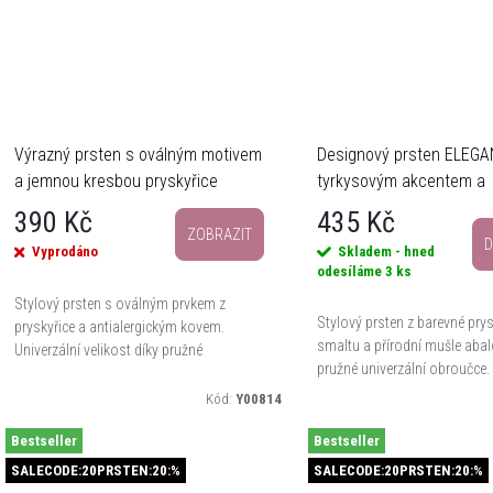
Výrazný prsten s oválným motivem
Designový prsten ELEGA
a jemnou kresbou pryskyřice
tyrkysovým akcentem a
perleťovým leskem
390 Kč
435 Kč
ZOBRAZIT
D
Vyprodáno
Skladem - hned
odesíláme
3 ks
Stylový prsten s oválným prvkem z
Stylový prsten z barevné prys
pryskyřice a antialergickým kovem.
smaltu a přírodní mušle aba
Univerzální velikost díky pružné
pružné univerzální obroučce.
konstrukci zajišťuje pohodlné nošení po
doplněk s chladnou barevnos
celý den.
Kód:
Y00814
moderním charakterem.
Bestseller
Bestseller
SALECODE:20PRSTEN:20:%
SALECODE:20PRSTEN:20:%