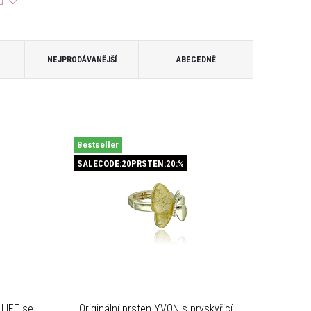
tů
NEJPRODÁVANĚJŠÍ
ABECEDNĚ
Bestseller
SALECODE:20PRSTEN:20:%
LIFE se
Originální prsten YVON s pryskyřicí