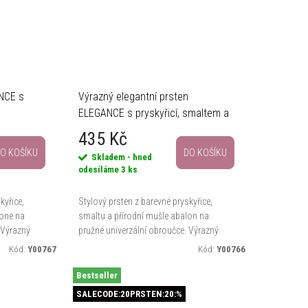
NCE s
Výrazný elegantní prsten
ELEGANCE s pryskyřicí, smaltem a
perleťovým akcentem
435 Kč
O KOŠÍKU
DO KOŠÍKU
Skladem - hned
odesíláme
3 ks
kyřice,
Stylový prsten z barevné pryskyřice,
lone na
smaltu a přírodní mušle abalon na
 Výrazný
pružné univerzální obroučce. Výrazný
tí a
doplněk pro každodenní nošení i
Kód:
Y00767
Kód:
Y00766
slavnostní příležitosti.
Bestseller
SALECODE:20PRSTEN:20:%