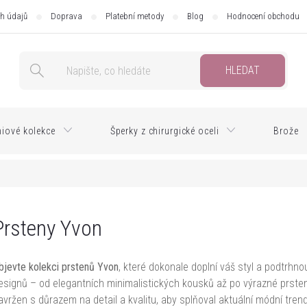
h údajů
Doprava
Platební metody
Blog
Hodnocení obchodu
HLEDAT
iové kolekce
Šperky z chirurgické oceli
Brože
Prsteny Yvon
bjevte kolekci prstenů Yvon
, které dokonale doplní váš styl a podtrhno
esignů – od elegantních minimalistických kousků až po výrazné prsteny
avržen s důrazem na detail a kvalitu, aby splňoval aktuální módní tren