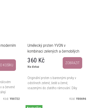
v moderním
Umělecký prsten YVON v
kombinaci zelených a černobílých
tónů
360 Kč
ZOBRAZIT
O KOŠÍKU
Na dotaz
Originální prsten s barevnými prvky v
irálovém
odstínech zelené, šedé a černé,
ov a červené
vsazenými do zlatého rámování. Díky
ářejí
pružnému tělu se přizpůsobí každé
elastické
velikosti prstu.
Kód:
Y00722
Kód:
Y00696
Bestseller