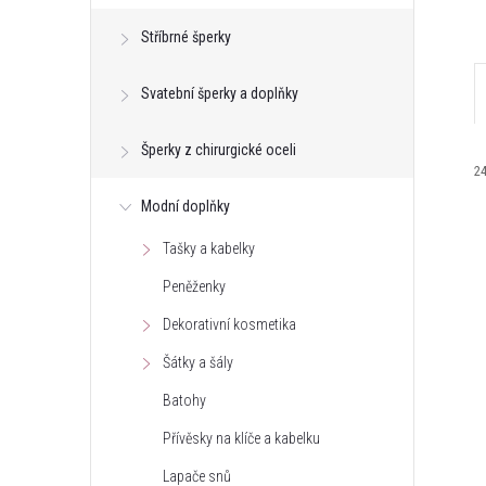
e
Stříbrné šperky
l
Svatební šperky a doplňky
Šperky z chirurgické oceli
2
Modní doplňky
Tašky a kabelky
Peněženky
Dekorativní kosmetika
í
Šátky a šály
i
Batohy
Přívěsky na klíče a kabelku
r
Lapače snů