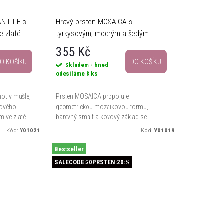
N LIFE s
Hravý prsten MOSAICA s
e zlaté
tyrkysovým, modrým a šedým
dekorem
355 Kč
O KOŠÍKU
DO KOŠÍKU
Skladem - hned
odesíláme
8 ks
otiv mušle,
Prsten MOSAICA propojuje
lového
geometrickou mozaikovou formu,
m ve zlaté
barevný smalt a kovový základ se
ky
stříbrným vzhledem do výrazného šperku
Kód:
Y01021
Kód:
Y01019
ohodlně...
na ruku. Díky regulovatelné velikosti se
snadno...
Bestseller
SALECODE:20PRSTEN:20:%