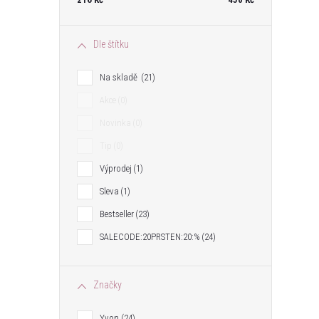
Dle štítku
Na skladě
21
Akce
0
Novinka
0
Tip
0
Výprodej
1
Sleva
1
Bestseller
23
SALECODE:20PRSTEN:20:%
24
Značky
Yvon
24