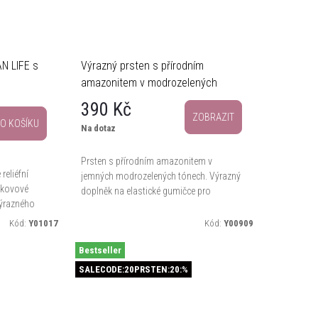
N LIFE s
Výrazný prsten s přírodním
amazonitem v modrozelených
tónech
390 Kč
ZOBRAZIT
O KOŠÍKU
Na dotaz
Prsten s přírodním amazonitem v
reliéfní
jemných modrozelených tónech. Výrazný
a kovové
doplněk na elastické gumičce pro
výrazného
pohodlné každodenní nošení.
. Díky
Kód:
Y01017
Kód:
Y00909
.
Bestseller
SALECODE:20PRSTEN:20:%