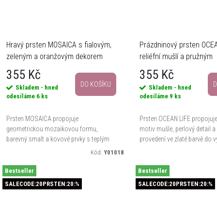
Hravý prsten MOSAICA s fialovým,
Prázdninový prsten OCEA
zeleným a oranžovým dekorem
reliéfní mušlí a pružným
provedením
355 Kč
355 Kč
DO KOŠÍKU
D
Skladem - hned
Skladem - hned
odesíláme
6 ks
odesíláme
9 ks
Prsten MOSAICA propojuje
Prsten OCEAN LIFE propojuje 
geometrickou mozaikovou formu,
motiv mušle, perlový detail 
barevný smalt a kovové prvky s teplým
provedení ve zlaté barvě do 
leskem do výrazného šperku na ruku.
šperku s přímořskou elegancí
Kód:
Y01018
Díky regulovatelné velikosti se snadno...
roztažitelným gumičkám se..
Bestseller
Bestseller
SALECODE:20PRSTEN:20:%
SALECODE:20PRSTEN:20:%