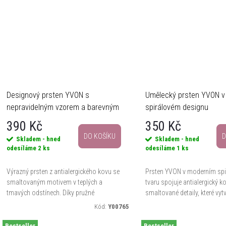
Designový prsten YVON s
Umělecký prsten YVON 
nepravidelným vzorem a barevným
spirálovém designu
kontrastem
390 Kč
350 Kč
DO KOŠÍKU
D
Skladem - hned
Skladem - hned
odesíláme
2 ks
odesíláme
1 ks
Výrazný prsten z antialergického kovu se
Prsten YVON v moderním sp
smaltovaným motivem v teplých a
tvaru spojuje antialergický k
tmavých odstínech. Díky pružné
smaltované detaily, které vytv
konstrukci se pohodlně přizpůsobí prstu
výrazný, umělecký efekt. Díky 
Kód:
Y00765
a je uložen v elegantním balení.
konstrukci se pohodlně...
Bestseller
Bestseller