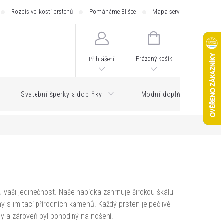
Rozpis velikostí prstenů
Pomáháme Elišce
Mapa serveru
Zásilk
NÁKUPNÍ
KOŠÍK
Prázdný košík
Přihlášení
Svatební šperky a doplňky
Modní doplňky
u vaši jedinečnost. Naše nabídka zahrnuje širokou škálu
 s imitací přírodních kamenů. Každý prsten je pečlivě
dy a zároveň byl pohodlný na nošení.