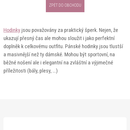
ZPĚT DO OBCHODU
Hodinky
jsou považovány za praktický šperk. Nejen, že
ukazují přesný čas ale mohou sloužit i jako perfektní
doplněk k celkovému outfitu. Pánské hodinky jsou tlustší
a masivnější než ty dámské. Mohou být sportovní, na
běžné nošení ale i elegantní na zvláštní a výjimečné
příležitosti (bály, plesy, ...)
Z
á