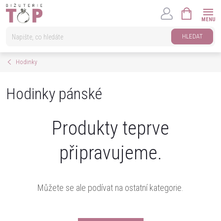
Přejít
NÁKUPNÍ
na
KOŠÍK
obsah
HLEDAT
Hodinky
Hodinky pánské
Produkty teprve
připravujeme.
Můžete se ale podívat na ostatní kategorie.