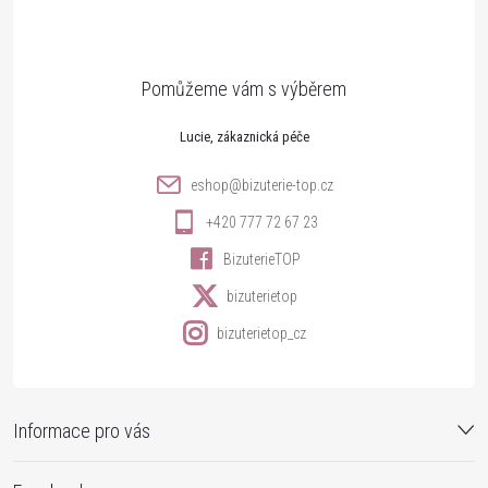
p
a
t
Lucie
í
eshop
@
bizuterie-top.cz
+420 777 72 67 23
BizuterieTOP
bizuterietop
bizuterietop_cz
Informace pro vás