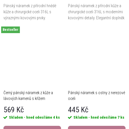
Pánský náramek z přírodní hnědé
Pánský náramek z přírodní kůže a
kůže a chirurgické oceli 316L s
chirurgické oceli 316L s moderními
výraznými kovovými prvky.
kovovými detaily. Elegantní doplněk
Elegantní doplněk pro každodenní i
pro každodenní styl. Maximální
Bestseller
formálnější styl. Maximální délka 23
délka 23 cm.
cm.
Černý pánský náramek z kůže a
Pánský náramek s ostny z nerezové
lávových kamenů s křížem
oceli
569 Kč
445 Kč
Skladem - hned odesíláme
4 ks
Skladem - hned odesíláme
7 ks