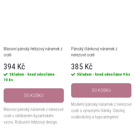
Masivní pánský řetězový náramek z
Pánský článkový náramek z
oceli
nerezové oceli
394 Kč
385 Kč
Skladem - hned odesíláme
Skladem - hned odesíláme
9 ks
10 ks
DO KOŠÍKU
DO KOŠÍKU
Moderní pánský náramek z nerezové
Masivní pánský náramek z nerezové
oceli s výraznými články. Odolný,
oceli v oblíbeném byzantském
voděodolný a hypoalergenní
vzoru. Robustní řetězový design,
doplněk pro každodenní nošení.
vintage úprava a odolné provedení
pro každodenní nošení.