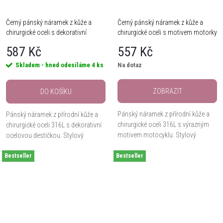
Černý pánský náramek z kůže a
Černý pánský náramek z kůže a
chirurgické oceli s dekorativní
chirurgické oceli s motivem motorky
destičkou
587 Kč
557 Kč
Skladem - hned odesíláme
4 ks
Na dotaz
ZOBRAZIT
DO KOŠÍKU
Pánský náramek z přírodní kůže a
Pánský náramek z přírodní kůže a
chirurgické oceli 316L s výrazným
chirurgické oceli 316L s dekorativní
motivem motocyklu. Stylový
ocelovou destičkou. Stylový
doplněk s nastavitelnou délkou až
doplněk s nastavitelnou délkou až
23 cm.
Bestseller
23 cm.
Bestseller