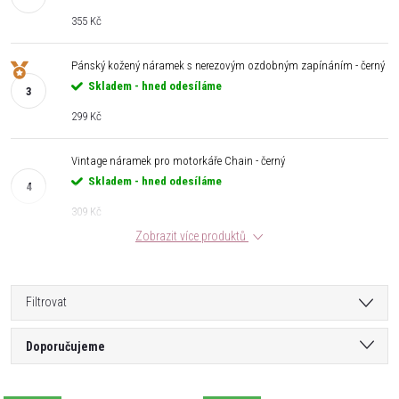
355 Kč
Pánský kožený náramek s nerezovým ozdobným zapínáním - černý
Skladem - hned odesíláme
299 Kč
Vintage náramek pro motorkáře Chain - černý
Skladem - hned odesíláme
309 Kč
Zobrazit více produktů
Filtrovat
Ř
Doporučujeme
a
Nejlevnější