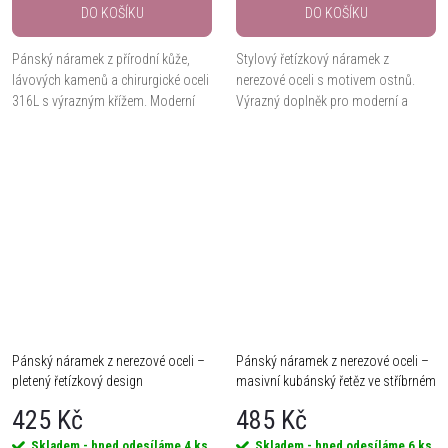
DO KOŠÍKU
DO KOŠÍKU
Pánský náramek z přírodní kůže,
Stylový řetízkový náramek z
lávových kamenů a chirurgické oceli
nerezové oceli s motivem ostnů.
316L s výrazným křížem. Moderní
Výrazný doplněk pro moderní a
doplněk pro každodenní nošení.
odvážný vzhled.
Maximální délka 23 cm.
Pánský náramek z nerezové oceli –
Pánský náramek z nerezové oceli –
pletený řetízkový design
masivní kubánský řetěz ve stříbrném
tónu
425 Kč
485 Kč
Skladem - hned odesíláme
4 ks
Skladem - hned odesíláme
6 ks