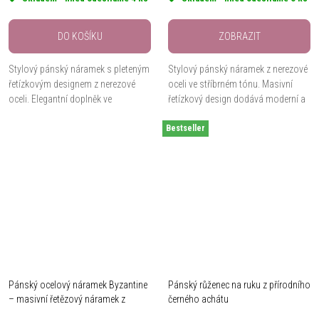
DO KOŠÍKU
ZOBRAZIT
Stylový pánský náramek s pleteným
Stylový pánský náramek z nerezové
řetízkovým designem z nerezové
oceli ve stříbrném tónu. Masivní
oceli. Elegantní doplněk ve
řetízkový design dodává moderní a
stříbrném tónu vhodný pro
výrazný vzhled vhodný pro
každodenní nošení.
Bestseller
každodenní nošení.
Pánský ocelový náramek Byzantine
Pánský růženec na ruku z přírodního
– masivní řetězový náramek z
černého achátu
nerezové oceli