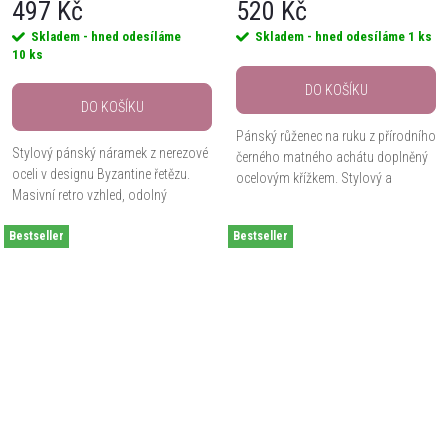
497 Kč
520 Kč
Skladem - hned odesíláme
Skladem - hned odesíláme
1 ks
10 ks
DO KOŠÍKU
DO KOŠÍKU
Pánský růženec na ruku z přírodního
Stylový pánský náramek z nerezové
černého matného achátu doplněný
oceli v designu Byzantine řetězu.
ocelovým křížkem. Stylový a
Masivní retro vzhled, odolný
symbolický doplněk pro každodenní
materiál a pohodlné zapínání dělají
nošení. Velikost kamenů 10 mm.
Bestseller
z tohoto náramku výrazný doplněk
Bestseller
pro...