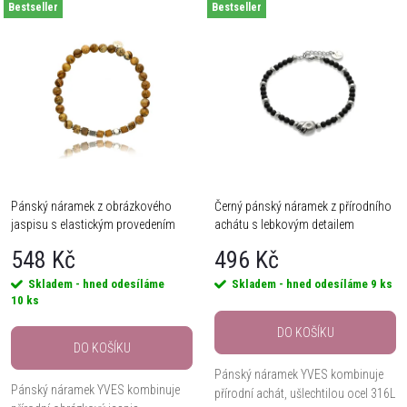
V
Bestseller
Bestseller
Nejdražší
z
ý
Nejprodávanější
e
Abecedně
p
n
i
í
s
Pánský náramek z obrázkového
Černý pánský náramek z přírodního
p
jaspisu s elastickým provedením
achátu s lebkovým detailem
p
r
548 Kč
496 Kč
r
Skladem - hned odesíláme
Skladem - hned odesíláme
9 ks
o
10 ks
o
DO KOŠÍKU
d
DO KOŠÍKU
d
Pánský náramek YVES kombinuje
Pánský náramek YVES kombinuje
u
přírodní achát, ušlechtilou ocel 316L