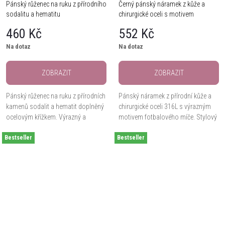
Pánský růženec na ruku z přírodního
Černý pánský náramek z kůže a
sodalitu a hematitu
chirurgické oceli s motivem
fotbalového míče
460 Kč
552 Kč
Na dotaz
Na dotaz
ZOBRAZIT
ZOBRAZIT
Pánský růženec na ruku z přírodních
Pánský náramek z přírodní kůže a
kamenů sodalit a hematit doplněný
chirurgické oceli 316L s výrazným
ocelovým křížkem. Výrazný a
motivem fotbalového míče. Stylový
zároveň symbolický doplněk pro
doplněk s nastavitelnou délkou až
Bestseller
každodenní nošení. Velikost
Bestseller
23 cm.
kamenů 10 mm.