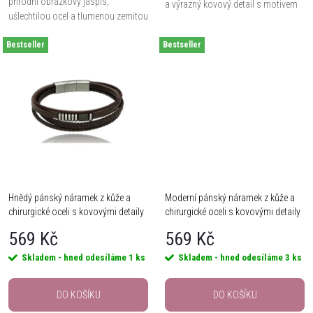
přírodní obrázkový jaspis,
u
a výrazný kovový detail s motivem
ušlechtilou ocel a tlumenou zemitou
lebky. Délka 22 cm s regulací
k
barevnost do doplňku s civilním
umožňuje pohodlnější přizpůsobení
k
Bestseller
mužským výrazem. Elastické
Bestseller
zápěstí,...
t
gumičky se pohodlně...
t
ů
ů
Hnědý pánský náramek z kůže a
Moderní pánský náramek z kůže a
chirurgické oceli s kovovými detaily
chirurgické oceli s kovovými detaily
569 Kč
569 Kč
Skladem - hned odesíláme
1 ks
Skladem - hned odesíláme
3 ks
DO KOŠÍKU
DO KOŠÍKU