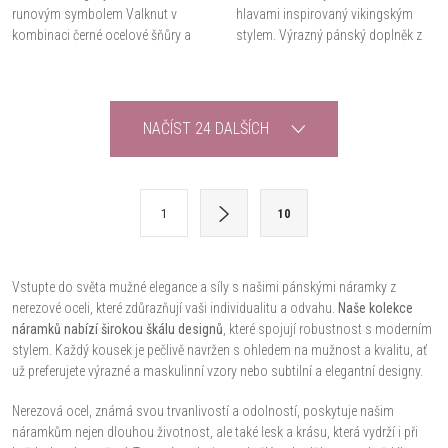
runovým symbolem Valknut v
hlavami inspirovaný vikingským
kombinaci černé ocelové šňůry a
stylem. Výrazný pánský doplněk z
starostříbrných detailů. Stylový
nerezové oceli 316L v
doplněk pro moderní i rockový
starostříbrném vzhledu.
outfit.
O
NAČÍST 24 DALŠÍCH
v
l
S
1
10
t
á
r
d
á
Vstupte do světa mužné elegance a síly s našimi pánskými náramky z
nerezové oceli, které zdůrazňují vaši individualitu a odvahu.
Naše kolekce
a
n
náramků nabízí širokou škálu designů
, které spojují robustnost s moderním
k
c
stylem. Každý kousek je pečlivě navržen s ohledem na mužnost a kvalitu, ať
o
už preferujete výrazné a maskulinní vzory nebo subtilní a elegantní designy.
í
v
Nerezová ocel, známá svou trvanlivostí a odolností, poskytuje našim
á
p
náramkům nejen dlouhou životnost, ale také lesk a krásu, která vydrží i při