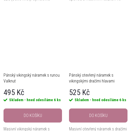
ochrany a síly v moderním
stylu Cuba chain. Odolný, stylový a
minimalistickém provedení.
vhodný pro každodenní nošení.
Pánský vikingský náramek s runou
Pánský otevřený náramek s
Valknut
vikingskými dračími hlavami
495 Kč
525 Kč
Skladem - hned odesíláme
6 ks
Skladem - hned odesíláme
6 ks
DO KOŠÍKU
DO KOŠÍKU
Masivní vikingský náramek s
Masivní otevřený náramek s dračími