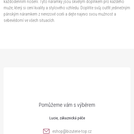
n
každodenním nošení. Tyto náramky jsou skvělým doplňkem pro každého
r
muže, který si cení kvality a stylového vzhledu. Doplňte svůj outfit jedinečným
í
pánským náramkem z nerezové oceli a dejte najevo svou mužnost a
v
sebevědomí ve všech situacích.
k
y
Z
v
ý
á
p
p
i
a
s
t
u
Lucie
í
eshop
@
bizuterie-top.cz