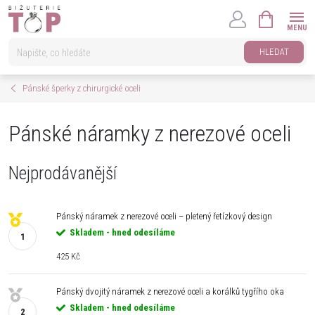
Přejít
NÁKUPNÍ
na
KOŠÍK
obsah
HLEDAT
Pánské šperky z chirurgické oceli
Pánské náramky z nerezové oceli
Nejprodávanější
Pánský náramek z nerezové oceli – pletený řetízkový design
Skladem - hned odesíláme
425 Kč
Pánský dvojitý náramek z nerezové oceli a korálků tygřího oka
Skladem - hned odesíláme