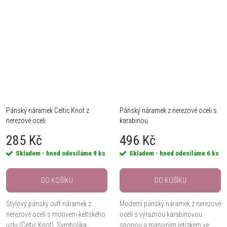
Pánský náramek Celtic Knot z
Pánský náramek z nerezové oceli s
nerezové oceli
karabinou
285 Kč
496 Kč
Skladem - hned odesíláme
9 ks
Skladem - hned odesíláme
6 ks
DO KOŠÍKU
DO KOŠÍKU
Stylový pánský cuff náramek z
Moderní pánský náramek z nerezové
nerezové oceli s motivem keltského
oceli s výraznou karabinovou
uzlu (Celtic Knot). Symbolika
sponou a masivním řetízkem ve