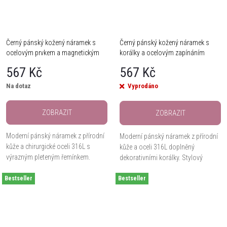
Černý pánský kožený náramek s
Černý pánský kožený náramek s
ocelovým prvkem a magnetickým
korálky a ocelovým zapínáním
zapínáním
567 Kč
567 Kč
Na dotaz
Vyprodáno
ZOBRAZIT
ZOBRAZIT
Moderní pánský náramek z přírodní
Moderní pánský náramek z přírodní
kůže a chirurgické oceli 316L s
kůže a oceli 316L doplněný
výrazným pleteným řemínkem.
dekorativními korálky. Stylový
Nastavitelná délka až 23 cm
doplněk s nastavitelnou délkou až
zajišťuje pohodlné nošení.
Bestseller
Bestseller
23 cm.