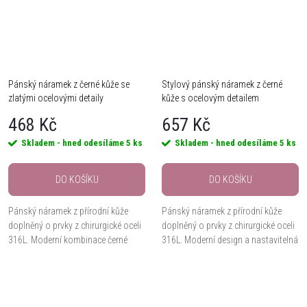
Pánský náramek z černé kůže se
Stylový pánský náramek z černé
zlatými ocelovými detaily
kůže s ocelovým detailem
468 Kč
657 Kč
Skladem - hned odesíláme
5 ks
Skladem - hned odesíláme
5 ks
DO KOŠÍKU
DO KOŠÍKU
Pánský náramek z přírodní kůže
Pánský náramek z přírodní kůže
doplněný o prvky z chirurgické oceli
doplněný o prvky z chirurgické oceli
316L. Moderní kombinace černé
316L. Moderní design a nastavitelná
kůže a kovových detailů vytváří
délka až 23 cm z něj dělají stylový
stylový doplněk pro každodenní
doplněk pro každý den.
nošení.