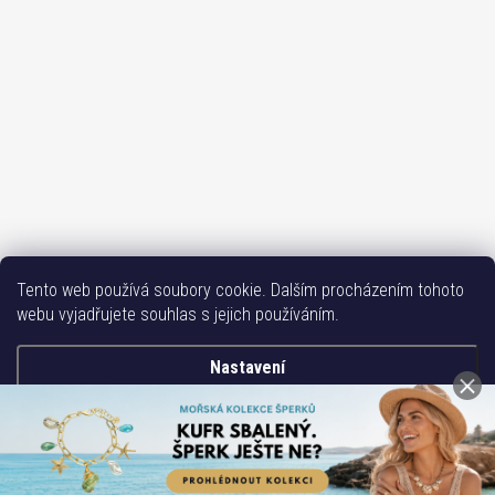
Sledovat na Instagramu
Tento web používá soubory cookie. Dalším procházením tohoto
webu vyjadřujete souhlas s jejich používáním.
Bižutéria TOP
Vše k mobilu
Mobil příslušenství
Issa-Garden
Nastavení
Copyright 2017-2026
Bižuterie TOP CZ
. Všechna práva vyhrazena.
Souhlasím
Vytvořil Shoptet