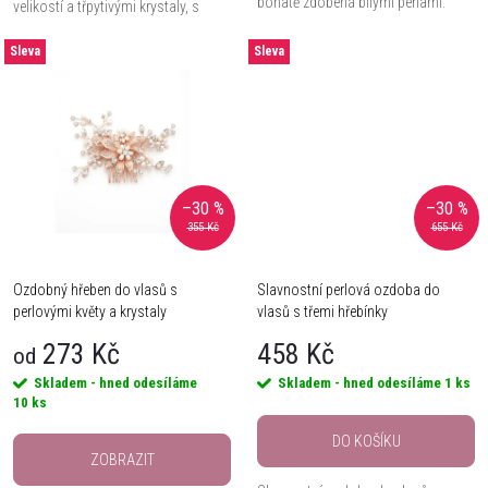
bohatě zdobená bílými perlami.
u
velikostí a třpytivými krystaly, s
možností přizpůsobení.
k
Sleva
Sleva
k
t
t
ů
ů
–30 %
–30 %
355 Kč
655 Kč
Ozdobný hřeben do vlasů s
Slavnostní perlová ozdoba do
perlovými květy a krystaly
vlasů s třemi hřebínky
273 Kč
458 Kč
od
Skladem - hned odesíláme
Skladem - hned odesíláme
1 ks
10 ks
DO KOŠÍKU
ZOBRAZIT