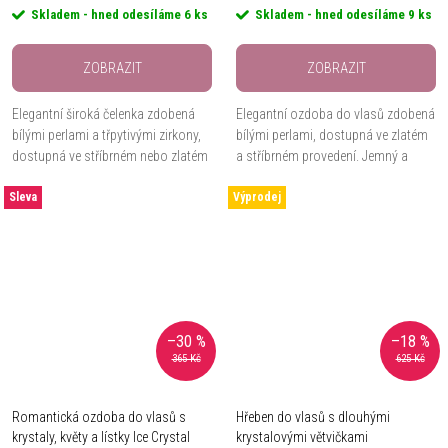
Skladem - hned odesíláme
6 ks
Skladem - hned odesíláme
9 ks
ZOBRAZIT
ZOBRAZIT
Elegantní široká čelenka zdobená
Elegantní ozdoba do vlasů zdobená
bílými perlami a třpytivými zirkony,
bílými perlami, dostupná ve zlatém
dostupná ve stříbrném nebo zlatém
a stříbrném provedení. Jemný a
provedení.
stylový doplněk pro každou
Sleva
Výprodej
příležitost.
–30 %
–18 %
365 Kč
625 Kč
Romantická ozdoba do vlasů s
Hřeben do vlasů s dlouhými
krystaly, květy a lístky Ice Crystal
krystalovými větvičkami