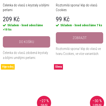
Čelenka do vlasů s krystaly a bílými
Roztomilá spona/ klip do vlasů
perlami
Cookies
209 Kč
99 Kč
Skladem - hned odesíláme
Skladem - hned odesíláme
7 ks
>10 ks
ZOBRAZIT
DO KOŠÍKU
Roztomilá spona/ klip do vlasů ve
Čelenka do vlasů zdobená krystaly
tvaru Cookies, ve více variantách.
a bílými umělými perlami.
Výprodej
Sleva
–27 %
–30 %
426 Kč
1 095 Kč