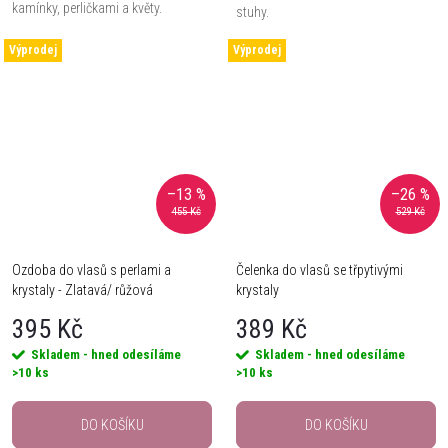
kamínky, perličkami a květy.
stuhy.
Výprodej
Výprodej
–13 %
–26 %
455 Kč
529 Kč
Ozdoba do vlasů s perlami a
Čelenka do vlasů se třpytivými
krystaly - Zlatavá/ růžová
krystaly
395 Kč
389 Kč
Skladem - hned odesíláme
Skladem - hned odesíláme
>10 ks
>10 ks
DO KOŠÍKU
DO KOŠÍKU