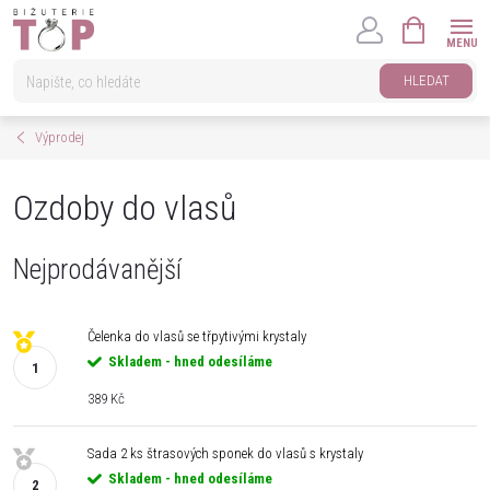
Přejít
NÁKUPNÍ
na
KOŠÍK
obsah
HLEDAT
Výprodej
Ozdoby do vlasů
Nejprodávanější
Čelenka do vlasů se třpytivými krystaly
Skladem - hned odesíláme
389 Kč
Sada 2 ks štrasových sponek do vlasů s krystaly
Skladem - hned odesíláme