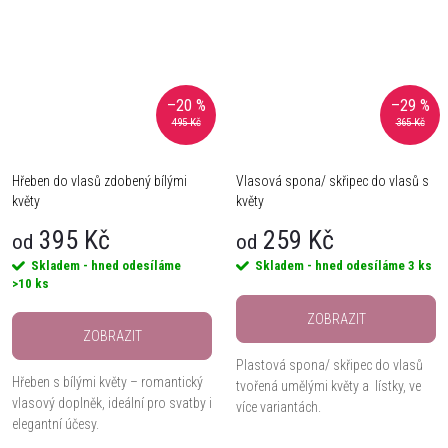
–20 %
–29 %
495 Kč
365 Kč
Hřeben do vlasů zdobený bílými
Vlasová spona/ skřipec do vlasů s
květy
květy
395 Kč
259 Kč
od
od
Skladem - hned odesíláme
Skladem - hned odesíláme
3 ks
>10 ks
ZOBRAZIT
ZOBRAZIT
Plastová spona/ skřipec do vlasů
Hřeben s bílými květy – romantický
tvořená umělými květy a lístky, ve
vlasový doplněk, ideální pro svatby i
více variantách.
elegantní účesy.