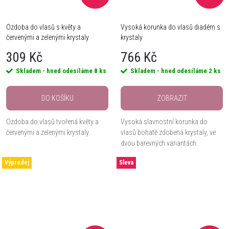
Ozdoba do vlasů s květy a
Vysoká korunka do vlasů diadém s
červenými a zelenými krystaly
krystaly
309 Kč
766 Kč
Skladem - hned odesíláme
8 ks
Skladem - hned odesíláme
2 ks
DO KOŠÍKU
ZOBRAZIT
Ozdoba do vlasů tvořená květy a
Vysoká slavnostní korunka do
červenými a zelenými krystaly.
vlasů bohatě zdobená krystaly, ve
dvou barevných variantách.
Výprodej
Sleva