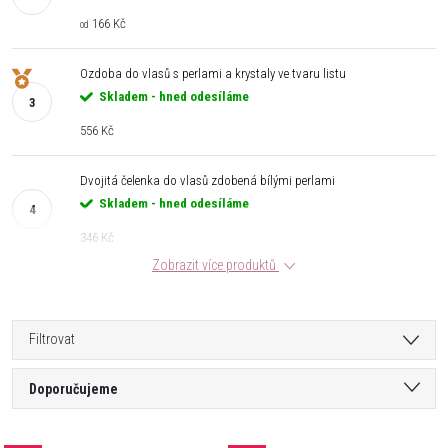
166 Kč
od
Ozdoba do vlasů s perlami a krystaly ve tvaru listu
Skladem - hned odesíláme
556 Kč
Dvojitá čelenka do vlasů zdobená bílými perlami
Skladem - hned odesíláme
346 Kč
Zobrazit více produktů
Filtrovat
Ř
Doporučujeme
a
Nejlevnější