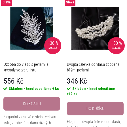
V
Sleva
Sleva
Nejdražší
z
ý
Nejprodávanější
e
Abecedně
p
n
–30 %
–30 %
i
795 Kč
495 Kč
í
s
Ozdoba do vlasů s perlami a
Dvojitá čelenka do vlasů zdobená
p
krystaly ve tvaru listu
bílými perlami
p
r
556 Kč
346 Kč
r
Skladem - hned odesíláme
9 ks
Skladem - hned odesíláme
o
>10 ks
o
DO KOŠÍKU
d
DO KOŠÍKU
d
Elegantní vlasová ozdoba ve tvaru
Elegantní dvojitá čelenka do vlasů,
u
listu, zdobená perlami různých