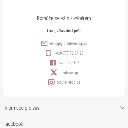
p
á
p
n
a
r
í
t
v
Lucie
k
í
eshop
@
bizuterie-top.cz
y
+420 777 72 67 23
v
BizuterieTOP
ý
bizuterietop
p
bizuterietop_cz
i
s
Informace pro vás
u
Facebook