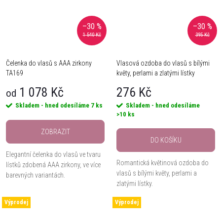
–30 %
–30 %
1 540 Kč
395 Kč
Čelenka do vlasů s AAA zirkony
Vlasová ozdoba do vlasů s bílými
TA169
květy, perlami a zlatými lístky
1 078 Kč
276 Kč
od
Skladem - hned odesíláme
7 ks
Skladem - hned odesíláme
>10 ks
ZOBRAZIT
DO KOŠÍKU
Elegantní čelenka do vlasů ve tvaru
Romantická květinová ozdoba do
lístků zdobená AAA zirkony, ve více
vlasů s bílými květy, perlami a
barevných variantách.
zlatými lístky.
Výprodej
Výprodej