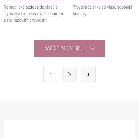
Romantická ozdoba do vlasů s
Třpytivá čelenka do vlasů zdobená
krystaly a simulovanými perlami ve
krystaly.
zlato-růžovém provedení.
O
NAČÍST 24 DALŠÍCH
v
l
S
1
4
t
á
r
d
á
Z
a
n
k
c
á
o
í
v