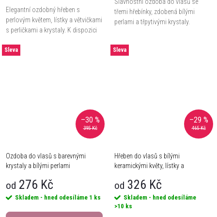
Slavnostní ozdoba do vlasů se
Elegantní ozdobný hřeben s
třemi hřebínky, zdobená bílými
perlovým květem, lístky a větvičkami
perlami a třpytivými krystaly.
s perličkami a krystaly. K dispozici
ve stříbrné, zlaté a zlatorůžové
Sleva
variantě.
Sleva
–30 %
–29 %
395 Kč
465 Kč
Ozdoba do vlasů s barevnými
Hřeben do vlasů s bílými
krystaly a bílými perlami
keramickými květy, lístky a
perličkami
276 Kč
326 Kč
od
od
Skladem - hned odesíláme
1 ks
Skladem - hned odesíláme
>10 ks