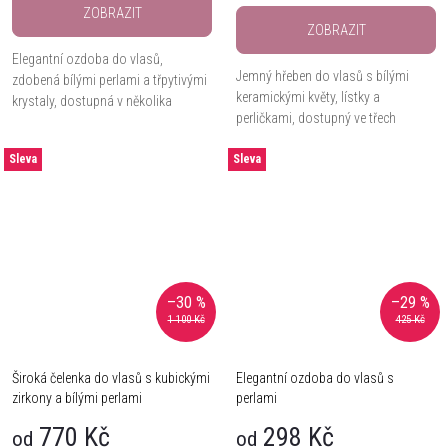
ZOBRAZIT
ZOBRAZIT
Elegantní ozdoba do vlasů,
Jemný hřeben do vlasů s bílými
zdobená bílými perlami a třpytivými
keramickými květy, lístky a
krystaly, dostupná v několika
perličkami, dostupný ve třech
barevných variantách.
barevných variantách.
Sleva
Sleva
–30 %
–29 %
1 100 Kč
425 Kč
Široká čelenka do vlasů s kubickými
Elegantní ozdoba do vlasů s
zirkony a bílými perlami
perlami
770 Kč
298 Kč
od
od