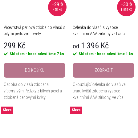
–29 %
–30 %
425 Kč
1 895 Kč
Vícevrstvá perlová zdoba do vlasů s
Čelenka do vlasů s vysoce
bílými perlovými květy
kvalitními AAA zirkony ve tvaru
květů TA351
299 Kč
1 396 Kč
od
Skladem - hned odesíláme
7 ks
Skladem - hned odesíláme
1 ks
DO KOŠÍKU
ZOBRAZIT
Ozdoba do vlasů zdobená
Okouzlující čelenka do vlasů ve
vícevrstvými řetízky z bílých perel a
tvaru květů zdobená vysoce
zdobená perlovými květy.
kvalitními AAA zirkony, ve více
barevných variantách.
Sleva
Sleva