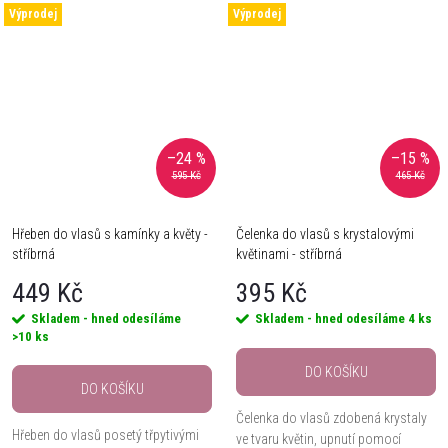
Výprodej
Výprodej
–24 %
–15 %
595 Kč
465 Kč
Hřeben do vlasů s kamínky a květy -
Čelenka do vlasů s krystalovými
stříbrná
květinami - stříbrná
449 Kč
395 Kč
Skladem - hned odesíláme
Skladem - hned odesíláme
4 ks
>10 ks
DO KOŠÍKU
DO KOŠÍKU
Čelenka do vlasů zdobená krystaly
Hřeben do vlasů posetý třpytivými
ve tvaru květin, upnutí pomocí