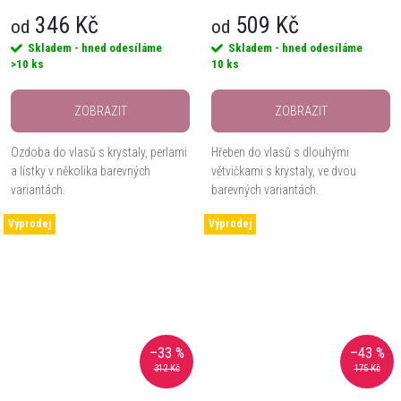
346 Kč
509 Kč
od
od
Skladem - hned odesíláme
Skladem - hned odesíláme
>10 ks
10 ks
ZOBRAZIT
ZOBRAZIT
Ozdoba do vlasů s krystaly, perlami
Hřeben do vlasů s dlouhými
a lístky v několika barevných
větvičkami s krystaly, ve dvou
variantách.
barevných variantách.
Výprodej
Výprodej
–33 %
–43 %
312 Kč
175 Kč