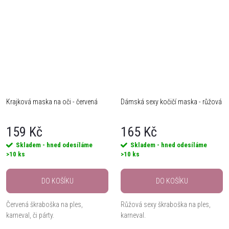
Krajková maska na oči - červená
Dámská sexy kočičí maska - růžová
159 Kč
165 Kč
Skladem - hned odesíláme
Skladem - hned odesíláme
>10 ks
>10 ks
DO KOŠÍKU
DO KOŠÍKU
Červená škraboška na ples,
Růžová sexy škraboška na ples,
karneval, či párty.
karneval.