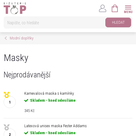
Přejít
NÁKUPNÍ
na
KOŠÍK
obsah
HLEDAT
Modní doplňky
Masky
Nejprodávanější
Karnevalová maska s kamínky
Skladem - hned odesíláme
345 Kč
Latexová unisex maska Fester Addams
Skladem - hned odesíláme