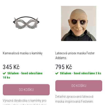
V
Nejdražší
z
ý
Nejprodávanější
e
Abecedně
p
n
i
í
s
Karnevalová maska s kamínky
Latexová unisex maska Fester
p
Addams
p
r
345 Kč
795 Kč
r
Skladem - hned odesíláme
Skladem - hned odesíláme
3 ks
o
10 ks
o
DO KOŠÍKU
d
DO KOŠÍKU
d
Detailně zpracovaná latexová
Výrazná škraboška s kamínky pro
u
maska inspirovaná Festerem