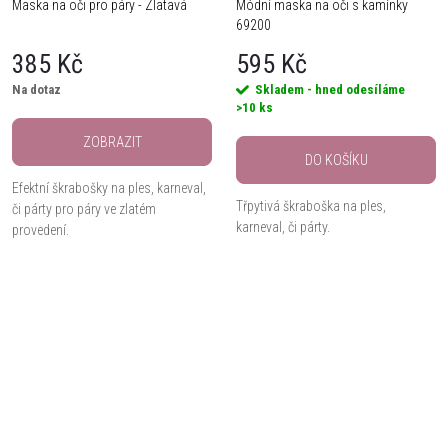
Maska na oči pro páry - Zlatavá
Módní maska na oči s kamínky
69200
385 Kč
595 Kč
Na dotaz
Skladem - hned odesíláme
>10 ks
ZOBRAZIT
DO KOŠÍKU
Efektní škrabošky na ples, karneval,
Třpytivá škraboška na ples,
či párty pro páry ve zlatém
karneval, či párty.
provedení.