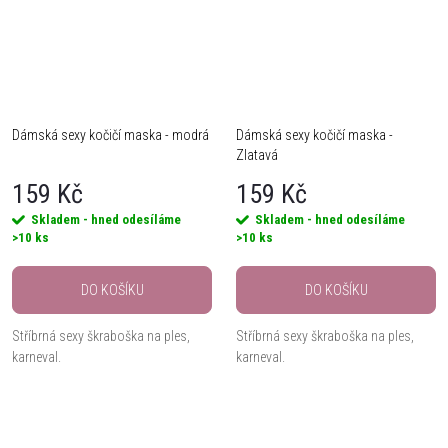
Dámská sexy kočičí maska - modrá
Dámská sexy kočičí maska -
Zlatavá
159 Kč
159 Kč
Skladem - hned odesíláme
Skladem - hned odesíláme
>10 ks
>10 ks
DO KOŠÍKU
DO KOŠÍKU
Stříbrná sexy škraboška na ples,
Stříbrná sexy škraboška na ples,
karneval.
karneval.