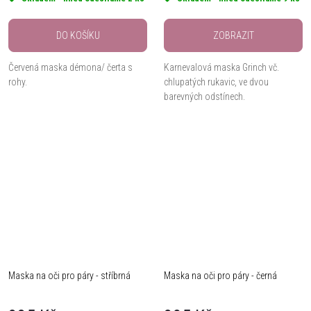
DO KOŠÍKU
ZOBRAZIT
Červená maska démona/ čerta s
Karnevalová maska Grinch vč.
rohy.
chlupatých rukavic, ve dvou
barevných odstínech.
Maska na oči pro páry - stříbrná
Maska na oči pro páry - černá