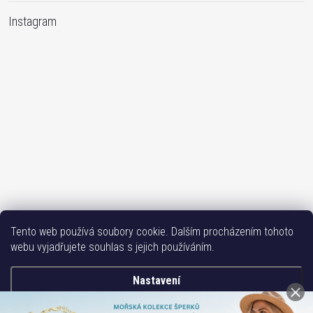
Instagram
Sledovat na Instagramu
Tento web používá soubory cookie. Dalším procházením tohoto
webu vyjadřujete souhlas s jejich používáním.
Bižutéria TOP
Vše k mobilu
Mobil příslušenství
Issa-Garden
Nastavení
Copyright 2017-2026
Bižuterie TOP CZ
. Všechna práva vyhrazena.