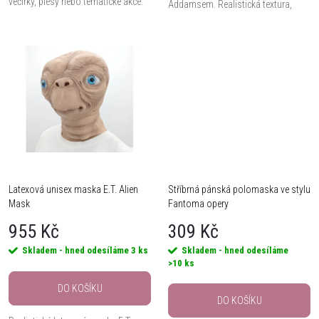
večírky, plesy nebo tematické akce.
u
Addamsem. Realistická textura,
výrazné rysy a pohodlný měkký
k
materiál z ní dělají ideální doplněk
k
pro cosplay, Halloween...
t
t
ů
ů
Latexová unisex maska E.T. Alien
Stříbrná pánská polomaska ve stylu
Mask
Fantoma opery
955 Kč
309 Kč
Skladem - hned odesíláme
3 ks
Skladem - hned odesíláme
>10 ks
DO KOŠÍKU
DO KOŠÍKU