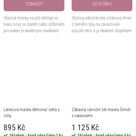
ZOBRAZIT
DO KOŠÍKU
Stylová masky na půl obličeje ve
Stylový viktoriánský volánový límec
tvaru sovy ve zlatém nebo stříbrném
z černého tylu na zavazování
provedení je ideální pro maškarní
působí retro a je ideálním doplňkem
plesy, cosplay, karneval i halloween.
pro cosplay, kostým i originální
outfit.
Latexová maska démona/ čerta s
Zábavný vánoční set maska Grinch
rohy
s rukavicemi
895 Kč
1 125 Kč
Skladem - hned odesíláme
2 ks
Skladem - hned odesíláme
9 ks