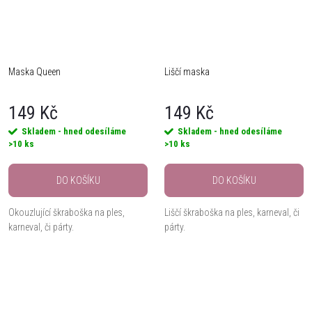
Maska Queen
Liščí maska
149 Kč
149 Kč
Skladem - hned odesíláme
Skladem - hned odesíláme
>10 ks
>10 ks
DO KOŠÍKU
DO KOŠÍKU
Okouzlující škraboška na ples,
Liščí škraboška na ples, karneval, či
karneval, či párty.
párty.