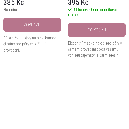
385 Kč
395 Kč
Na dotaz
Skladem - hned odesíláme
>10 ks
ZOBRAZIT
DO KOŠÍKU
Efektní škrabošky na ples, karneval,
Elegantní maska na oči pro páry v
či párty pro páry ve stříbrném
černém provedení dodá vašemu
provedení.
vzhledu tajemství a šarm. Ideální
doplněk na plesy, večírky či
karnevaly.