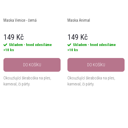
Maska Venice - černá
Maska Animal
149 Kč
149 Kč
Skladem - hned odesíláme
Skladem - hned odesíláme
>10 ks
>10 ks
DO KOŠÍKU
DO KOŠÍKU
Okouzlující škraboška na ples,
Okouzlující škraboška na ples,
karneval, či párty.
karneval, či párty.