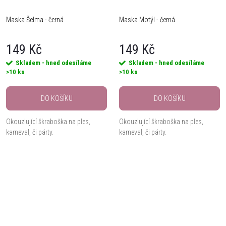
Maska Šelma - černá
Maska Motýl - černá
149 Kč
149 Kč
Skladem - hned odesíláme
Skladem - hned odesíláme
>10 ks
>10 ks
DO KOŠÍKU
DO KOŠÍKU
Okouzlující škraboška na ples,
Okouzlující škraboška na ples,
karneval, či párty.
karneval, či párty.