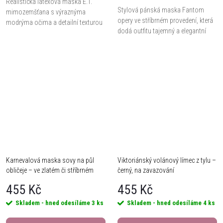
Realistická latexová maska E.T.
Stylová pánská maska Fantom
mimozemšťana s výraznýma
opery ve stříbrném provedení, která
modrýma očima a detailní texturou
dodá outfitu tajemný a elegantní
pokožky. Vyrobena z měkkého,
vzhled. Ideální doplněk pro
kvalitního latexu a určena pro
maškarní, plesy, tematické akce i
dospělé. Ideální pro...
karnevaly.
Karnevalová maska sovy na půl
Viktoriánský volánový límec z tylu –
obličeje – ve zlatém či stříbrném
černý, na zavazování
provedení
455 Kč
455 Kč
Skladem - hned odesíláme
3 ks
Skladem - hned odesíláme
4 ks