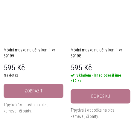
Módní maska na oči s kamínky
Módní maska na oči s kamínky
69199
69198
595 Kč
595 Kč
Na dotaz
Skladem - hned odesíláme
>10 ks
ZOBRAZIT
DO KOŠÍKU
Třpytivá škraboška na ples,
Třpytivá škraboška na ples,
karneval, či párty.
karneval, či párty.