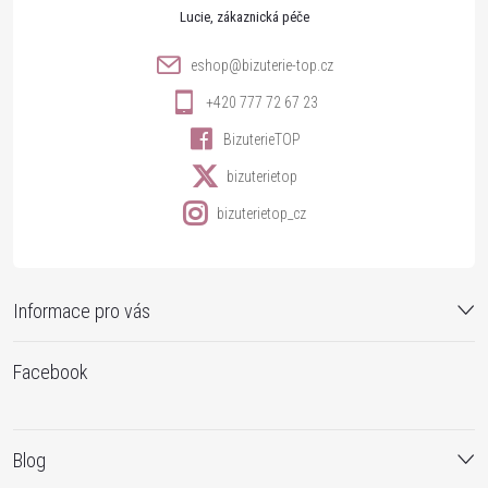
t
v
Lucie
k
í
eshop
@
bizuterie-top.cz
y
+420 777 72 67 23
v
BizuterieTOP
ý
bizuterietop
p
bizuterietop_cz
i
s
Informace pro vás
u
Facebook
Blog