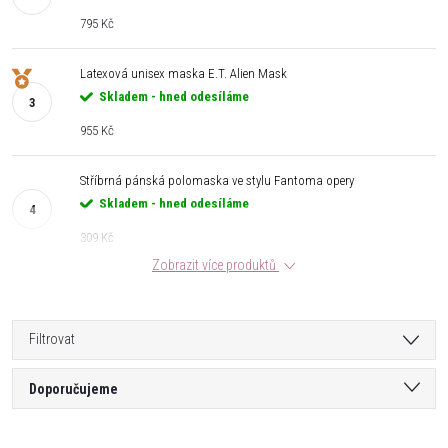
795 Kč
Latexová unisex maska E.T. Alien Mask
Skladem - hned odesíláme
955 Kč
Stříbrná pánská polomaska ve stylu Fantoma opery
Skladem - hned odesíláme
309 Kč
Zobrazit více produktů
Filtrovat
Ř
Doporučujeme
a
Nejlevnější