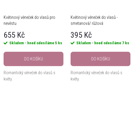
Květinový věneček do vlasů pro
Květinový věneček do vlasů -
nevěstu
smetanová/ růžová
655 Kč
395 Kč
Skladem - hned odesíláme
5 ks
Skladem - hned odesíláme
7 ks
DO KOŠÍKU
DO KOŠÍKU
Romantický věneček do vlasů s
Romantický věneček do vlasů s
květy.
květy.