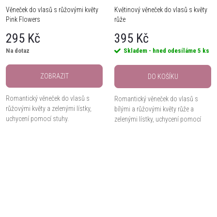
Věneček do vlasů s růžovými květy
Květinový věneček do vlasů s květy
Pink Flowers
růže
295 Kč
395 Kč
Na dotaz
Skladem - hned odesíláme
5 ks
ZOBRAZIT
DO KOŠÍKU
Romantický věneček do vlasů s
Romantický věneček do vlasů s
růžovými květy a zelenými lístky,
bílými a růžovými květy růže a
uchycení pomocí stuhy.
zelenými lístky, uchycení pomocí
stuhy.