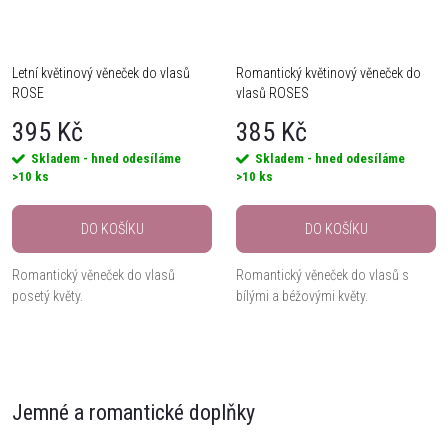
Letní květinový věneček do vlasů
Romantický květinový věneček do
ROSE
vlasů ROSES
395 Kč
385 Kč
Skladem - hned odesíláme
Skladem - hned odesíláme
>10 ks
>10 ks
DO KOŠÍKU
DO KOŠÍKU
Romantický věneček do vlasů
Romantický věneček do vlasů s
posetý květy.
bílými a béžovými květy.
O
v
Jemné a romantické doplňky