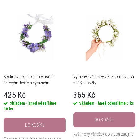
a
Nejlevnější
V
Nejdražší
z
ý
Nejprodávanější
e
Abecedně
p
n
i
í
s
Květinová čelenka do vlasů s
Výrazný květinový věneček do vlasů
p
fialovými květy a výraznými
s bílými květy
p
zelenými listy
r
425 Kč
365 Kč
r
Skladem - hned odesíláme
Skladem - hned odesíláme
5 ks
o
10 ks
o
DO KOŠÍKU
d
DO KOŠÍKU
d
Květinový věneček do vlasů zaujme