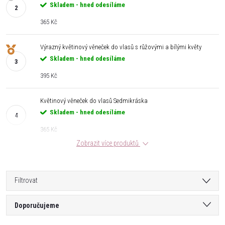
Skladem - hned odesíláme
365 Kč
Výrazný květinový věneček do vlasů s růžovými a bílými květy
Skladem - hned odesíláme
395 Kč
Květinový věneček do vlasů Sedmikráska
Skladem - hned odesíláme
365 Kč
Zobrazit více produktů
Filtrovat
Ř
Doporučujeme