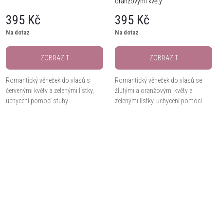
oranžovými květy
395 Kč
395 Kč
Na dotaz
Na dotaz
ZOBRAZIT
ZOBRAZIT
Romantický věneček do vlasů s
Romantický věneček do vlasů se
červenými květy a zelenými lístky,
žlutými a oranžovými květy a
uchycení pomocí stuhy.
zelenými lístky, uchycení pomocí
stuhy.