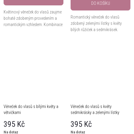
DO KOŠÍKU
Květinový věneček do vlasů zaujme
Romantický věneček do vlasů
bohatě zdobeným provedením a
zdobený zelenými lístky s květy
romantickým vzhledem. Kombinace
bílých růžiček a sedmikrásek.
růžových a bílých květů spolu s
drobnými lístky vytváří dekorativní
doplněk pro...
Věneček do vlasů s bílými květy a
Věneček do vlasů s květy
větvičkami
sedmikrásky a zelenými lístky
395 Kč
395 Kč
Na dotaz
Na dotaz