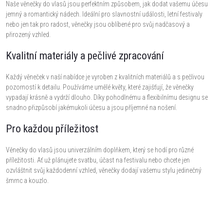
l
Naše věnečky do vlasů jsou perfektním způsobem, jak dodat vašemu účesu
jemný a romantický nádech. Ideální pro slavnostní události, letní festivaly
á
nebo jen tak pro radost, věnečky jsou oblíbené pro svůj nadčasový a
přirozený vzhled.
d
Kvalitní materiály a pečlivé zpracování
a
Každý věneček v naší nabídce je vyroben z kvalitních materiálů a s pečlivou
c
pozorností k detailu. Používáme umělé květy, které zajišťují, že věnečky
í
vypadají krásně a vydrží dlouho. Díky pohodlnému a flexibilnímu designu se
snadno přizpůsobí jakémukoli účesu a jsou příjemné na nošení.
p
Pro každou příležitost
r
Věnečky do vlasů jsou univerzálním doplňkem, který se hodí pro různé
v
příležitosti. Ať už plánujete svatbu, účast na festivalu nebo chcete jen
ozvláštnit svůj každodenní vzhled, věnečky dodají vašemu stylu jedinečný
k
šmrnc a kouzlo.
y