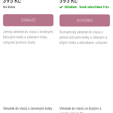
395 Kč
395 Kč
Na dotaz
Skladem - hned odesíláme
9 ks
ZOBRAZIT
DO KOŠÍKU
Jemný věneček do vlasů s drobnými
Romantický věneček do vlasů s
fialovými květy a zelenými lístky,
jemně růžovými květy a zelenými a
uchycení pomocí stuhy.
bílými lístky a větvičkami, uchycení
pomocí stuhy.
Věneček do vlasů s červenými květy
Věneček do vlasů se žlutými a