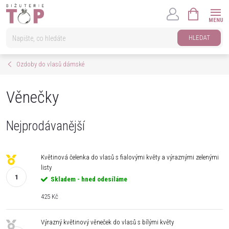
Přejít
NÁKUPNÍ
na
KOŠÍK
obsah
HLEDAT
Ozdoby do vlasů dámské
Věnečky
Nejprodávanější
Květinová čelenka do vlasů s fialovými květy a výraznými zelenými
listy
Skladem - hned odesíláme
425 Kč
Výrazný květinový věneček do vlasů s bílými květy