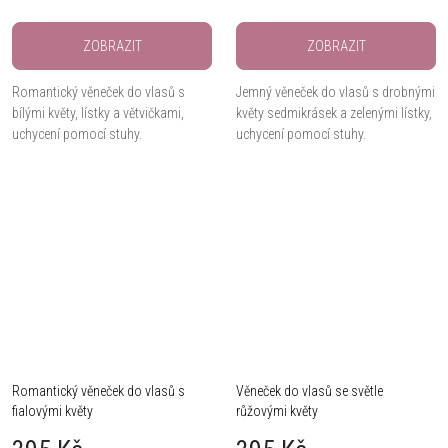
ZOBRAZIT
ZOBRAZIT
Romantický věneček do vlasů s
Jemný věneček do vlasů s drobnými
bílými květy, lístky a větvičkami,
květy sedmikrásek a zelenými lístky,
uchycení pomocí stuhy.
uchycení pomocí stuhy.
Romantický věneček do vlasů s
Věneček do vlasů se světle
fialovými květy
růžovými květy