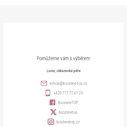
v
Z
ý
p
á
i
p
s
a
u
t
Lucie
í
eshop
@
bizuterie-top.cz
+420 777 72 67 23
BizuterieTOP
bizuterietop
bizuterietop_cz