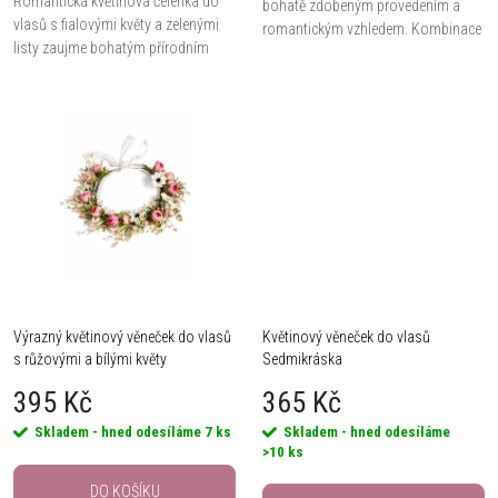
Romantická květinová čelenka do
u
bohatě zdobeným provedením a
vlasů s fialovými květy a zelenými
u
romantickým vzhledem. Kombinace
listy zaujme bohatým přírodním
bílých květů, drobných lístků a
k
designem a precizním zpracováním.
saténové stuhy vytváří výrazný
k
Jemné květy doplněné perlovými
doplněk pro...
t
korálky a...
t
ů
ů
Výrazný květinový věneček do vlasů
Květinový věneček do vlasů
s růžovými a bílými květy
Sedmikráska
395 Kč
365 Kč
Skladem - hned odesíláme
7 ks
Skladem - hned odesíláme
>10 ks
DO KOŠÍKU