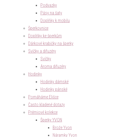
Podvazky
Pásy na šaty
Doplňky k mobilu
Šperkovnice
Doplňky ke šperkům
Dárkové krabičky na šperky
Svíčky a difuzéry
Svíčky
Aroma difuzéry
Hodinky
Hodinky dámské
Hodinky pánské
Pomáháme Elišce
Často kladené dotazy
Prémiové kolekce
Šperky YVON
Brože Yvon
Náramky Yvon