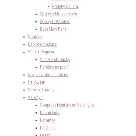
Prsteny Colibra
Šperky s Moissanitem
Šperky ORO Silver
Belle Miss Paris
Soutěže
Dárkové poukazy
Vůně & Hygiena
Vlhčené ubrousky
Parfémy na praní
Rozpis velikostí prstenů
Halloween
Slevové kupony
Valentýn
Soupravy bižuterie na Valentýna
Náhrdelníky
Náramky
Náušnice
Ostatní