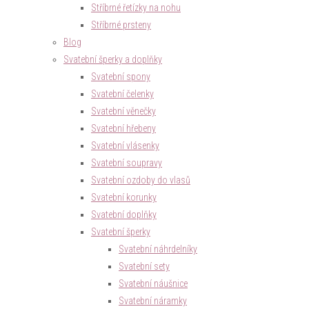
Stříbrné řetízky na nohu
Stříbrné prsteny
Blog
Svatební šperky a doplňky
Svatební spony
Svatební čelenky
Svatební věnečky
Svatební hřebeny
Svatební vlásenky
Svatební soupravy
Svatební ozdoby do vlasů
Svatební korunky
Svatební doplňky
Svatební šperky
Svatební náhrdelníky
Svatební sety
Svatební náušnice
Svatební náramky