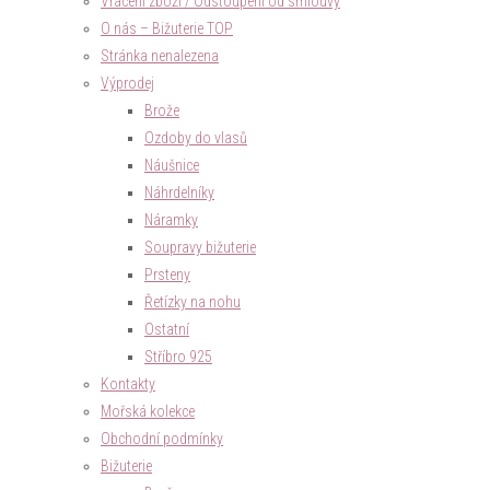
Vrácení zboží / Odstoupení od smlouvy
O nás – Bižuterie TOP
Stránka nenalezena
Výprodej
Brože
Ozdoby do vlasů
Náušnice
Náhrdelníky
Náramky
Soupravy bižuterie
Prsteny
Řetízky na nohu
Ostatní
Stříbro 925
Kontakty
Mořská kolekce
Obchodní podmínky
Bižuterie