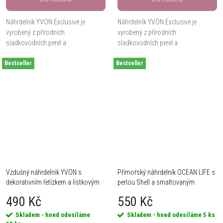
Náhrdelník YVON Exclusive je
Náhrdelník YVON Exclusive je
vyrobený z přírodních
vyrobený z přírodních
sladkovodních perel a
sladkovodních perel a
hypoalergenní mosazi, doplněný
hypoalergenní mosazi, doplněný
Bestseller
drobnými kovovými korálky a
Bestseller
hladkým přívěskem ve tvaru srdce ve
kulatým ornamentálním přívěskem
stříbrné barvě. Délka 42 cm + 8 cm...
ve stříbrné...
Vzdušný náhrdelník YVON s
Přímořský náhrdelník OCEAN LIFE s
dekorativním řetízkem a lístkovým
perlou Shell a smaltovaným
motivem
motivem
490 Kč
550 Kč
Skladem - hned odesíláme
Skladem - hned odesíláme
5 ks