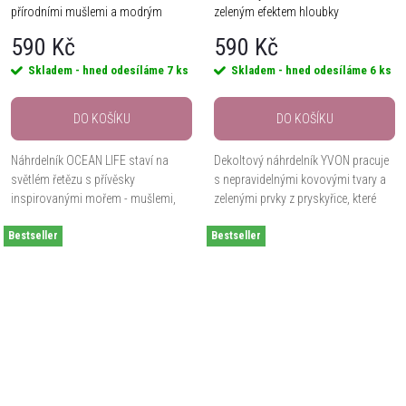
přírodními mušlemi a modrým
zeleným efektem hloubky
přívěskem
590 Kč
590 Kč
Skladem - hned odesíláme
7 ks
Skladem - hned odesíláme
6 ks
DO KOŠÍKU
DO KOŠÍKU
Náhrdelník OCEAN LIFE staví na
Dekoltový náhrdelník YVON pracuje
světlém řetězu s přívěsky
s nepravidelnými kovovými tvary a
inspirovanými mořem - mušlemi,
zelenými prvky z pryskyřice, které
hvězdicí, perlovým prvkem a
díky efektu hloubky krásně vyniknou
Bestseller
modrým dekorativním kamenem. Je
Bestseller
na dekoltu. Je vyroben z...
vyrobený z hypoalergenního...