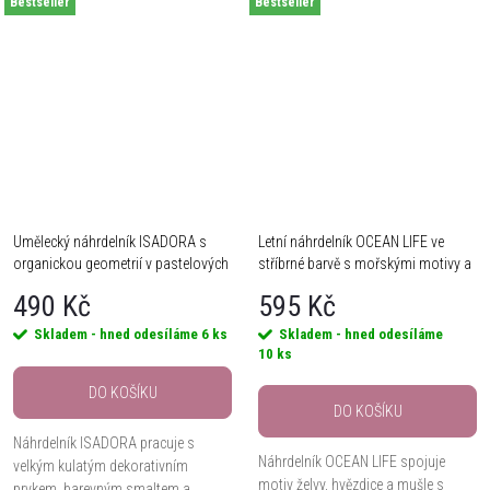
Bestseller
hnědých a tmavších tónech.
Bestseller
modrých tónech....
Moderní řetízek se zajímavým...
Umělecký náhrdelník ISADORA s
Letní náhrdelník OCEAN LIFE ve
organickou geometrií v pastelových
stříbrné barvě s mořskými motivy a
tónech
perlovým detailem
490 Kč
595 Kč
Skladem - hned odesíláme
6 ks
Skladem - hned odesíláme
10 ks
DO KOŠÍKU
DO KOŠÍKU
Náhrdelník ISADORA pracuje s
Náhrdelník OCEAN LIFE spojuje
velkým kulatým dekorativním
motiv želvy, hvězdice a mušle s
prvkem, barevným smaltem a