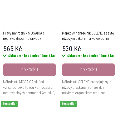
Hravý náhrdelník MOSAICA s
Kapkový náhrdelník SELENE se sytě
nepravidelnou mozaikou v
růžovým dekorem a kovovou linií
tyrkysové a modré
565 Kč
530 Kč
Skladem - hned odesíláme
8 ks
Skladem - hned odesíláme
8 ks
DO KOŠÍKU
DO KOŠÍKU
Náhrdelník MOSAICA skládá
Náhrdelník SELENE propojuje sytě
výraznou dekoltovou kompozici z
růžový pryskyřičný přívěsek v
nepravidelných geometrických dílků,
měkkém organickém tvaru se
barevného smaltu a kovových
světlou kovovou linií a moderním
Bestseller
předělů se stříbrným vzhledem.
Bestseller
řetízkem se zajímavým splétáním.
Délka 45 cm s...
Dobře se ukládá u...