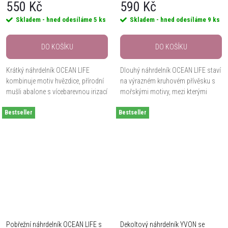
550 Kč
590 Kč
Skladem - hned odesíláme
5 ks
Skladem - hned odesíláme
9 ks
DO KOŠÍKU
DO KOŠÍKU
Krátký náhrdelník OCEAN LIFE
Dlouhý náhrdelník OCEAN LIFE staví
kombinuje motiv hvězdice, přírodní
na výrazném kruhovém přívěsku s
mušli abalone s vícebarevnou irizací
mořskými motivy, mezi kterými
a perlu shell. Délka přibližně 42 cm +
vyniká kotva, mušle, delfín a perla
Bestseller
8 cm prodlužovací řetízek pomáhá...
Bestseller
shell. Hypoalergenní kov, smalt v...
Pobřežní náhrdelník OCEAN LIFE s
Dekoltový náhrdelník YVON se