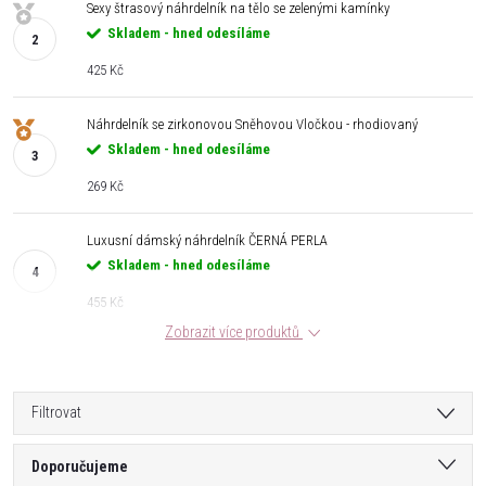
Sexy štrasový náhrdelník na tělo se zelenými kamínky
Skladem - hned odesíláme
425 Kč
Náhrdelník se zirkonovou Sněhovou Vločkou - rhodiovaný
Skladem - hned odesíláme
269 Kč
Luxusní dámský náhrdelník ČERNÁ PERLA
Skladem - hned odesíláme
455 Kč
Zobrazit více produktů
Filtrovat
Ř
Doporučujeme