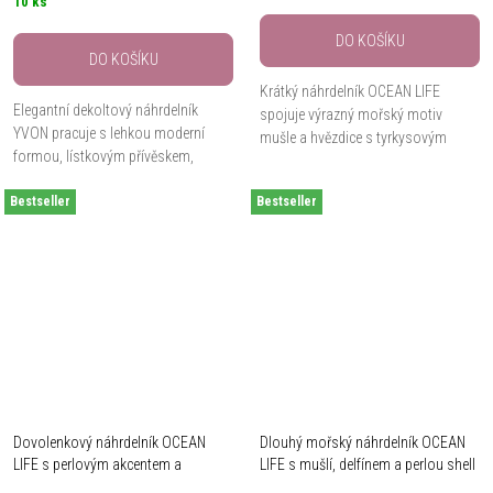
10 ks
DO KOŠÍKU
DO KOŠÍKU
Krátký náhrdelník OCEAN LIFE
Elegantní dekoltový náhrdelník
spojuje výrazný mořský motiv
YVON pracuje s lehkou moderní
mušle a hvězdice s tyrkysovým
formou, lístkovým přívěskem,
smaltem a perlou Shell.
pryskyřicí s efektem hloubky a
Hypoalergenní kov, hadí řetízek,
Bestseller
smaltem s jemným ombre
Bestseller
délka 42 cm + 8 cm prodloužení a...
přechodem. Hypoalergenní kov...
Dovolenkový náhrdelník OCEAN
Dlouhý mořský náhrdelník OCEAN
LIFE s perlovým akcentem a
LIFE s mušlí, delfínem a perlou shell
mořským motivem