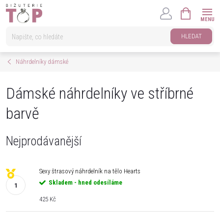
Přejít
NÁKUPNÍ
na
KOŠÍK
obsah
HLEDAT
Náhrdelníky dámské
Dámské náhrdelníky ve stříbrné
barvě
Nejprodávanější
Sexy štrasový náhrdelník na tělo Hearts
Skladem - hned odesíláme
425 Kč