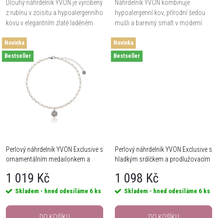
d
Dlouhý náhrdelník YVON je vyrobený
Náhrdelník YVON kombinuje
u
z rubínu v zoisitu a hypoalergenního
hypoalergenní kov, přírodní šedou
u
kovu v elegantním zlatě laděném
mušli a barevný smalt v moderní
provedení. Délka 70 cm, ozdobné
kompozici nepravidelných oválných
k
Novinka
OT zapínání a přírodní kámen se
Novinka
a kapkovitých prvků. Délka 42 cm +
k
zelenými...
8 cm regulace...
Bestseller
Bestseller
t
t
ů
ů
Perlový náhrdelník YVON Exclusive s
Perlový náhrdelník YVON Exclusive s
ornamentálním medailonkem a
hladkým srdíčkem a prodlužovacím
prodlužovacím řetízkem
řetízkem
1 019 Kč
1 098 Kč
Skladem - hned odesíláme
6 ks
Skladem - hned odesíláme
6 ks
DO KOŠÍKU
DO KOŠÍKU