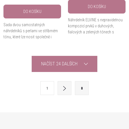
DO KOŠÍKU
DO KOŠÍKU
Náhrdelník ELVINE s nepravidelnou
Sada dvou samostatných
kompozicí prvků v duhových,
náhrdelníků s perlami ve stříbrném
fialových a zelených tónech s
tónu, které lze nosit společně i
perleťovým efektem. Výrazný a
jednotlivě. Elegantní doplněk pro
elegantní doplněk. Délka 42 + 8 cm.
každodenní nošení i slavnostní
příležitosti.
O
NAČÍST 24 DALŠÍCH
v
l
S
1
8
t
á
r
d
á
Z
a
n
k