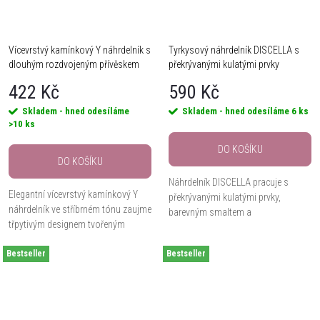
Vícevrstvý kamínkový Y náhrdelník s
Tyrkysový náhrdelník DISCELLA s
dlouhým rozdvojeným přívěskem
překrývanými kulatými prvky
422 Kč
590 Kč
Skladem - hned odesíláme
Skladem - hned odesíláme
6 ks
>10 ks
DO KOŠÍKU
DO KOŠÍKU
Náhrdelník DISCELLA pracuje s
Elegantní vícevrstvý kamínkový Y
překrývanými kulatými prvky,
náhrdelník ve stříbrném tónu zaujme
barevným smaltem a
třpytivým designem tvořeným
modrotyrkysovou kompozicí se
řadami čirých kamínků a dlouhým
světlým kovovým akcentem. Délka
Bestseller
rozdvojeným přívěskem.
Bestseller
45 cm s prodloužením o 8 cm se
Dominantním prvkem je...
snadno...