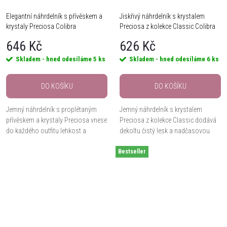
Elegantní náhrdelník s přívěskem a
Jiskřivý náhrdelník s krystalem
krystaly Preciosa Colibra
Preciosa z kolekce Classic Colibra
646 Kč
626 Kč
Skladem - hned odesíláme
5 ks
Skladem - hned odesíláme
6 ks
DO KOŠÍKU
DO KOŠÍKU
Jemný náhrdelník s proplétaným
Jemný náhrdelník s krystalem
přívěskem a krystaly Preciosa vnese
Preciosa z kolekce Classic dodává
do každého outfitu lehkost a
dekoltu čistý lesk a nadčasovou
nadčasovou eleganci. Třpyt krystalů
eleganci. Minimalistický přívěsek s
krásně oživuje čisté linie přívěsku a
Bestseller
jediným krystalem působí decentně,
vytváří...
přesto...