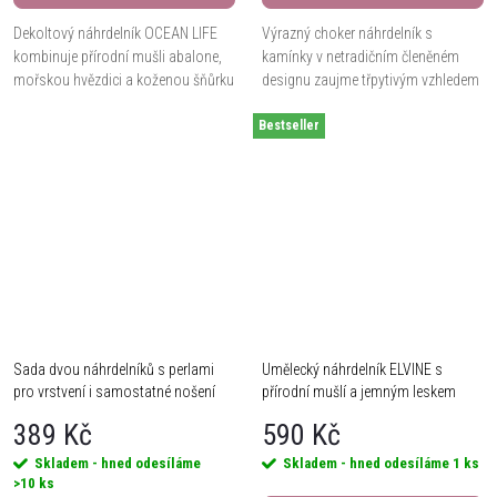
Dekoltový náhrdelník OCEAN LIFE
Výrazný choker náhrdelník s
kombinuje přírodní mušli abalone,
kamínky v netradičním členěném
mořskou hvězdici a koženou šňůrku
designu zaujme třpytivým vzhledem
v délce 45 cm s prodloužením o 8
a elegantním stylem. Ideální doplněk
cm. Hypoalergenní provedení se
Bestseller
pro večerní outfit i slavnostní
krásně nosí...
příležitosti.
Sada dvou náhrdelníků s perlami
Umělecký náhrdelník ELVINE s
pro vrstvení i samostatné nošení
přírodní mušlí a jemným leskem
389 Kč
590 Kč
Skladem - hned odesíláme
Skladem - hned odesíláme
1 ks
>10 ks