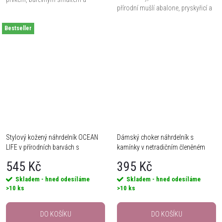
přírodní mušlí abalone, pryskyřicí a
organicko-geometrickou kompozicí
jemnou perlou Shell. Délka 45 cm s
ve fialových, zelených a oranžových
Bestseller
prodloužením o 8 cm se snadno
tónech. Regulovatelný...
přizpůsobí...
Stylový kožený náhrdelník OCEAN
Dámský choker náhrdelník s
LIFE v přírodních barvách s
kamínky v netradičním členěném
duhovou mušlí
designu
545 Kč
395 Kč
Skladem - hned odesíláme
Skladem - hned odesíláme
>10 ks
>10 ks
DO KOŠÍKU
DO KOŠÍKU