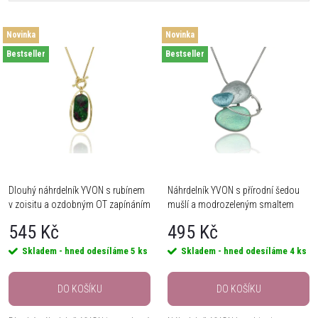
a
Nejlevnější
V
Novinka
Novinka
Nejdražší
z
Bestseller
Bestseller
ý
Nejprodávanější
e
Abecedně
p
n
i
í
s
Dlouhý náhrdelník YVON s rubínem
Náhrdelník YVON s přírodní šedou
p
v zoisitu a ozdobným OT zapínáním
mušlí a modrozeleným smaltem
p
r
545 Kč
495 Kč
r
Skladem - hned odesíláme
5 ks
Skladem - hned odesíláme
4 ks
o
o
DO KOŠÍKU
DO KOŠÍKU
d