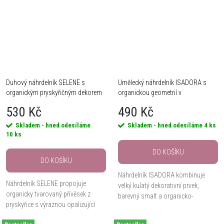
Duhový náhrdelník SELENE s
Umělecký náhrdelník ISADORA s
organickým pryskyřičným dekorem
organickou geometrií v
modrozelených tónech
530 Kč
490 Kč
Skladem - hned odesíláme
Skladem - hned odesíláme
4 ks
10 ks
DO KOŠÍKU
DO KOŠÍKU
Náhrdelník ISADORA kombinuje
Náhrdelník SELENE propojuje
velký kulatý dekorativní prvek,
organicky tvarovaný přívěsek z
barevný smalt a organicko-
pryskyřice s výraznou opalizující
geometrickou kresbu v tyrkysových,
kresbou v zelených, modrých,
zelených, krémových a tmavě