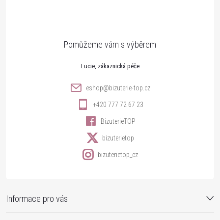
p
a
t
Lucie
í
eshop
@
bizuterie-top.cz
+420 777 72 67 23
BizuterieTOP
bizuterietop
bizuterietop_cz
Informace pro vás