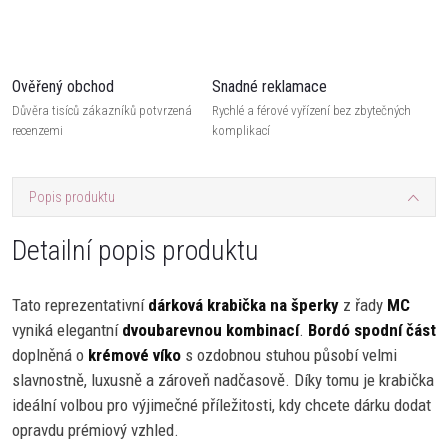
Ověřený obchod
Snadné reklamace
Důvěra tisíců zákazníků potvrzená
Rychlé a férové vyřízení bez zbytečných
recenzemi
komplikací
Popis produktu
Detailní popis produktu
Tato reprezentativní
dárková krabička na šperky
z řady
MC
vyniká elegantní
dvoubarevnou kombinací
.
Bordó spodní část
doplněná o
krémové víko
s ozdobnou stuhou působí velmi
slavnostně, luxusně a zároveň nadčasově. Díky tomu je krabička
ideální volbou pro výjimečné příležitosti, kdy chcete dárku dodat
opravdu prémiový vzhled.