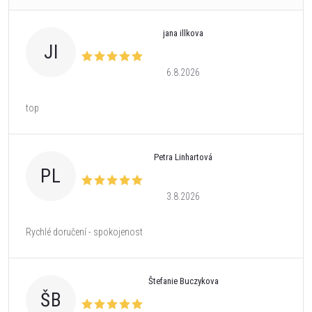
jana illkova
JI
6.8.2026
top
Petra Linhartová
PL
3.8.2026
Rychlé doručení - spokojenost
Štefanie Buczykova
ŠB