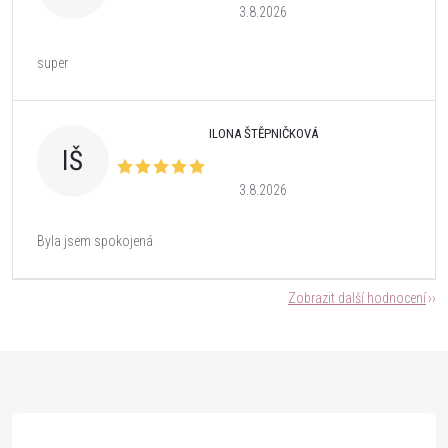
3.8.2026
super
ILONA ŠTĚPNIČKOVÁ
IŠ
3.8.2026
Byla jsem spokojená
Zobrazit další hodnocení
Z
á