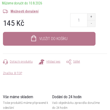
10.8.2026
Možnosti doručení
145 Kč
Měrná
cena:
VLOŽIT DO KOŠÍKU
Dotaz k produktu
Hlídací pes
Sdílet
Značka:
B-TOP
Vše máme skladem
Dodání do 24 hodin
Tisíce produktů máme připravené k
Vaši objednávku zpravidla doručíme
odeslání
do 24 hodin