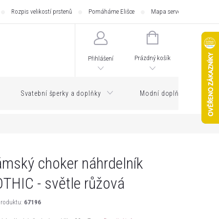
Rozpis velikostí prstenů
Pomáháme Elišce
Mapa serveru
Zásilk
NÁKUPNÍ
KOŠÍK
Prázdný košík
Přihlášení
Svatební šperky a doplňky
Modní doplňky
mský choker náhrdelník
THIC - světle růžová
roduktu:
67196