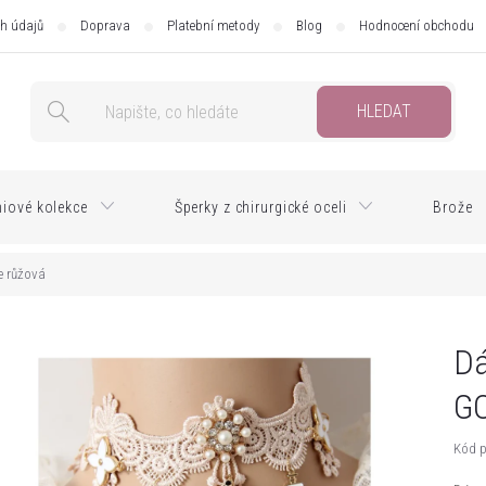
h údajů
Doprava
Platební metody
Blog
Hodnocení obchodu
HLEDAT
iové kolekce
Šperky z chirurgické oceli
Brože
e růžová
Dá
GO
Kód p