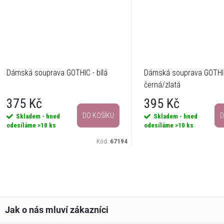
Dámská souprava GOTHIC - bílá
Dámská souprava GOTHI
černá/zlatá
375 Kč
395 Kč
DO KOŠÍKU
D
Skladem - hned
Skladem - hned
odesíláme
>10 ks
odesíláme
>10 ks
Kód:
67194