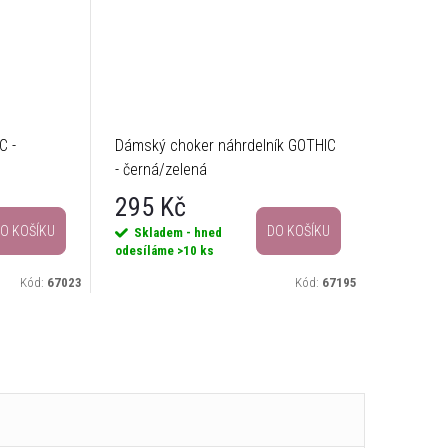
C -
Dámský choker náhrdelník GOTHIC
- černá/zelená
295 Kč
O KOŠÍKU
DO KOŠÍKU
Skladem - hned
odesíláme
>10 ks
Kód:
67023
Kód:
67195