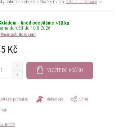
ý náhrdelník choker, délka 28 + 7 cm.
Detailní informace
Skladem - hned odesíláme
>10 ks
10.8.2026
Možnosti doručení
5 Kč
á
VLOŽIT DO KOŠÍKU
Dotaz k produktu
Hlídací pes
Sdílet
Tisk
ka:
B-TOP