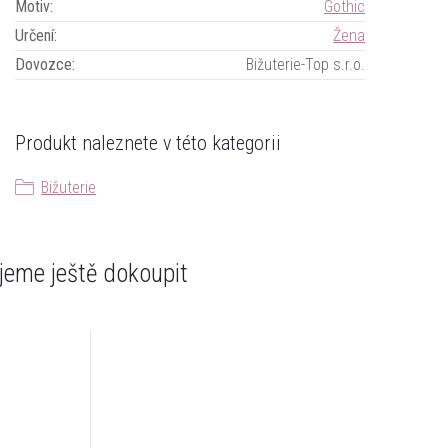
Motiv
:
Gothic
Určení
:
Žena
Dovozce
:
Bižuterie-Top s.r.o.
Produkt naleznete v této kategorii
Bižuterie
eme ještě dokoupit