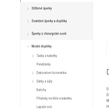
e
Stříbrné šperky
l
Svatební šperky a doplňky
Šperky z chirurgické oceli
Modní doplňky
Tašky a kabelky
Peněženky
Dekorativní kosmetika
Šátky a šály
S
Batohy
D
Přívěsky na klíče a kabelku
M
H
Lapače snů