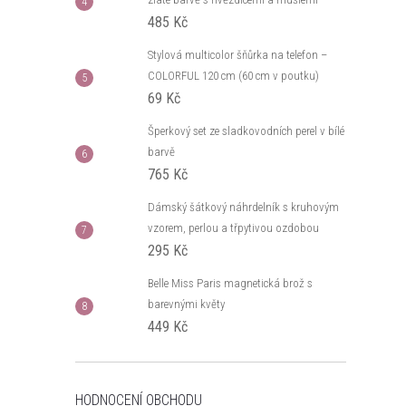
485 Kč
Stylová multicolor šňůrka na telefon –
COLORFUL 120 cm (60 cm v poutku)
69 Kč
Šperkový set ze sladkovodních perel v bílé
barvě
765 Kč
Dámský šátkový náhrdelník s kruhovým
vzorem, perlou a třpytivou ozdobou
295 Kč
Belle Miss Paris magnetická brož s
barevnými květy
449 Kč
HODNOCENÍ OBCHODU