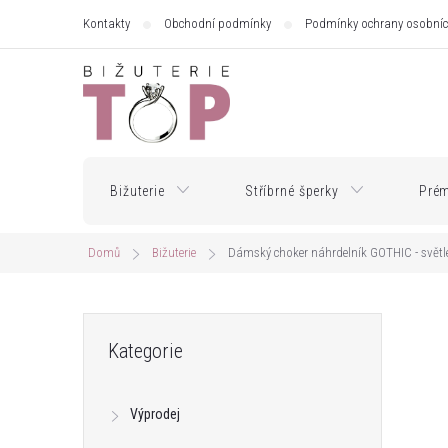
Přejít
Kontakty
Obchodní podmínky
Podmínky ochrany osobníc
na
obsah
Bižuterie
Stříbrné šperky
Prém
Domů
Bižuterie
Dámský choker náhrdelník GOTHIC - světl
P
Přeskočit
Kategorie
kategorie
o
Výprodej
s