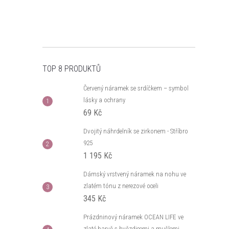
TOP 8 PRODUKTŮ
Červený náramek se srdíčkem – symbol
lásky a ochrany
69 Kč
Dvojitý náhrdelník se zirkonem - Stříbro
925
1 195 Kč
Dámský vrstvený náramek na nohu ve
zlatém tónu z nerezové oceli
345 Kč
Prázdninový náramek OCEAN LIFE ve
zlaté barvě s hvězdicemi a mušlemi