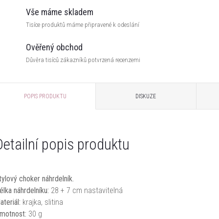
Vše máme skladem
Tisíce produktů máme připravené k odeslání
Ověřený obchod
Důvěra tisíců zákazníků potvrzená recenzemi
POPIS PRODUKTU
DISKUZE
Detailní popis produktu
tylový choker náhrdelník.
élka náhrdelníku:
28 + 7 cm nastavitelná
ateriál:
krajka, slitina
motnost:
30 g