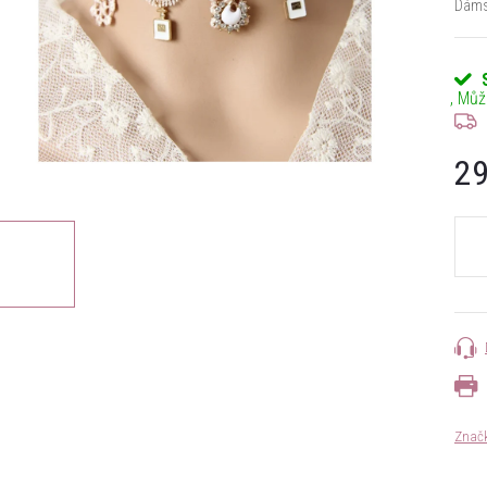
Dámsk
29
Měrn
cena:
Znač