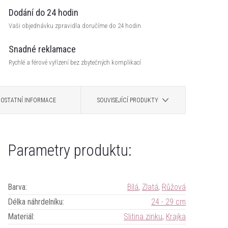
Dodání do 24 hodin
Vaši objednávku zpravidla doručíme do 24 hodin
Snadné reklamace
Rychlé a férové vyřízení bez zbytečných komplikací
OSTATNÍ INFORMACE
SOUVISEJÍCÍ PRODUKTY
Parametry produktu:
Barva
:
Bílá
,
Zlatá
,
Růžová
Délka náhrdelníku
:
24 - 29 cm
Materiál
:
Slitina zinku
,
Krajka