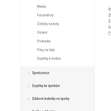
Masky
R
Z
Fascinátory
Z
Ozdoby na boty
G
Ostatní
P
Podvazky
Pásy na šaty
Doplňky k mobilu
Šperkovnice
Doplňky ke šperkům
Dárkové krabičky na šperky