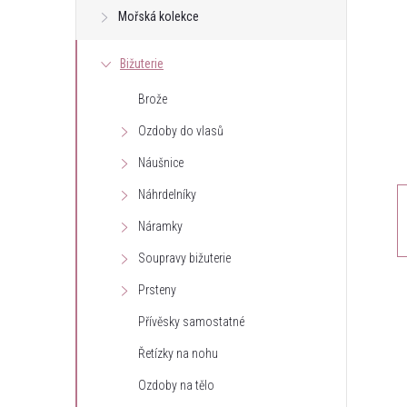
Mořská kolekce
t
Bižuterie
r
Brože
a
Ozdoby do vlasů
n
Náušnice
Náhrdelníky
n
Náramky
í
Soupravy bižuterie
Prsteny
p
Přívěsky samostatné
a
Řetízky na nohu
n
Ozdoby na tělo