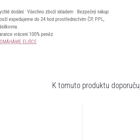
ychlé dodání · Všechno zboží skladem · Bezpečný nákup
boží expedujeme do 24 hod prostřednictvím ČP, PPL,
ásilkovna.
arance vrácení 100% peněz
OMÁHÁME ELIŠCE
K tomuto produktu doporučuj