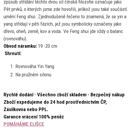
způsob střídání těchto dvou sil čínská filozofie označuje jako
Pět prvků, o kterých jsme zde hovořili, jelikož jsou také součástí
umění Feng shui. Zjednodušeně řečeno to znamená, že se yin a
yang střídají v pěti fázích, jež jsou symbolicky označeny jako
dřevo, oheň, země, kov a voda. Ve Feng shui jde vždy o balanc
(rovnováhu).
Obvod náramku:
19 -20 cm
Shrnutí:
Rovnováha Yin Yang
Na pružném silonu
Rychlé dodání · Všechno zboží skladem · Bezpečný nákup
Zboží expedujeme do 24 hod prostřednictvím ČP,
Zásilkovna nebo PPL.
Garance vrácení 100% peněz
POMÁHÁME ELIŠCE