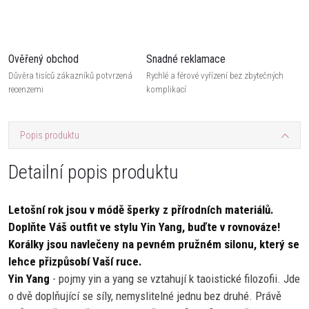
Ověřený obchod
Snadné reklamace
Důvěra tisíců zákazníků potvrzená
Rychlé a férové vyřízení bez zbytečných
recenzemi
komplikací
Popis produktu
Detailní popis produktu
Letošní rok jsou v módě šperky z přírodních materiálů.
Doplňte Váš outfit ve stylu Yin Yang, buďte v rovnováze!
Korálky jsou navlečeny na pevném pružném silonu, který se
lehce přizpůsobí Vaší ruce.
Yin Yang
- pojmy yin a yang se vztahují k taoistické filozofii. Jde
o dvě doplňující se síly, nemyslitelné jednu bez druhé. Právě