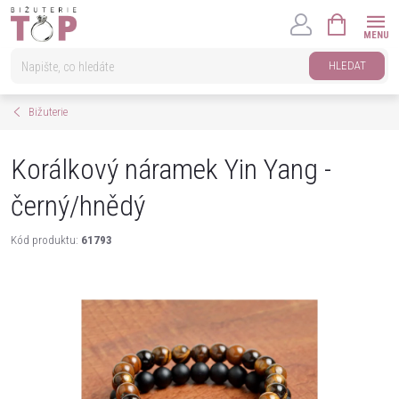
Přejít
NÁKUPNÍ
na
KOŠÍK
obsah
HLEDAT
Bižuterie
Korálkový náramek Yin Yang -
černý/hnědý
Kód produktu:
61793