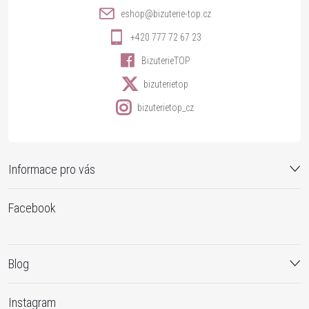
í
eshop
@
bizuterie-top.cz
+420 777 72 67 23
BizuterieTOP
bizuterietop
bizuterietop_cz
Informace pro vás
Facebook
Blog
Instagram