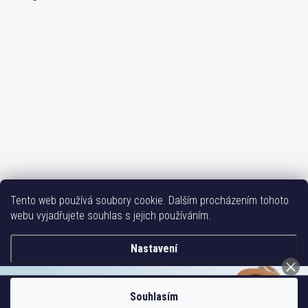
Sledovat na Instagramu
Tento web používá soubory cookie. Dalším procházením tohoto
webu vyjadřujete souhlas s jejich používáním.
Bižutéria TOP
Vše k mobilu
Mobil příslušenství
Issa-Garden
Nastavení
Copyright 2017-2026
Bižuterie TOP CZ
. Všechna práva vyhrazena.
Souhlasím
Vytvořil Shoptet