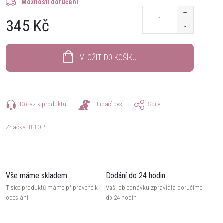
Možnosti doručení
345 Kč
Měrná
cena:
VLOŽIT DO KOŠÍKU
Dotaz k produktu
Hlídací pes
Sdílet
Značka:
B-TOP
Vše máme skladem
Dodání do 24 hodin
Tisíce produktů máme připravené k
Vaši objednávku zpravidla doručíme
odeslání
do 24 hodin