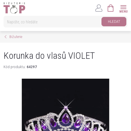
Přejít
NÁKUPNÍ
na
KOŠÍK
obsah
HLEDAT
Bižuterie
Korunka do vlasů VIOLET
Kód produktu:
64297