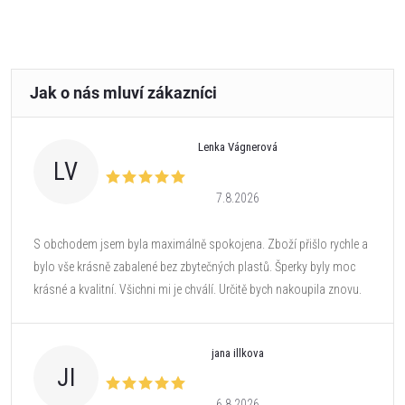
Lenka Vágnerová
LV
7.8.2026
S obchodem jsem byla maximálně spokojena. Zboží přišlo rychle a
bylo vše krásně zabalené bez zbytečných plastů. Šperky byly moc
krásné a kvalitní. Všichni mi je chválí. Určitě bych nakoupila znovu.
jana illkova
JI
6.8.2026