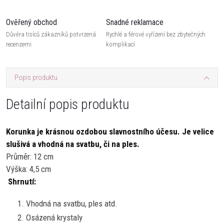
Ověřený obchod
Snadné reklamace
Důvěra tisíců zákazníků potvrzená
Rychlé a férové vyřízení bez zbytečných
recenzemi
komplikací
Popis produktu
Detailní popis produktu
Korunka je krásnou ozdobou slavnostního účesu. Je velice
slušivá a vhodná na svatbu, či na ples.
Průměr: 12 cm
Výška: 4,5 cm
Shrnutí:
Vhodná na svatbu, ples atd.
Osázená krystaly