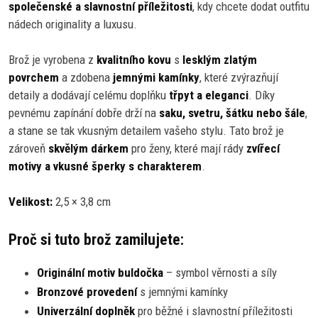
společenské a slavnostní příležitosti
, kdy chcete dodat outfitu
nádech originality a luxusu.
Brož je vyrobena z
kvalitního kovu
s
lesklým zlatým
povrchem
a zdobena
jemnými kamínky
, které zvýrazňují
detaily a dodávají celému doplňku
třpyt a eleganci
. Díky
pevnému zapínání dobře drží na
saku, svetru, šátku nebo šále
,
a stane se tak vkusným detailem vašeho stylu. Tato brož je
zároveň
skvělým dárkem
pro ženy, které mají rády
zvířecí
motivy a vkusné šperky s charakterem
.
Velikost:
2,5 × 3,8 cm
Proč si tuto brož zamilujete:
Originální motiv buldočka
– symbol věrnosti a síly
Bronzové provedení
s jemnými kamínky
Univerzální doplněk
pro běžné i slavnostní příležitosti