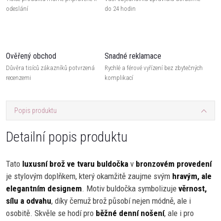
odeslání
do 24 hodin
Ověřený obchod
Snadné reklamace
Důvěra tisíců zákazníků potvrzená
Rychlé a férové vyřízení bez zbytečných
recenzemi
komplikací
Popis produktu
Detailní popis produktu
Tato
luxusní brož ve tvaru buldočka
v
bronzovém provedení
je stylovým doplňkem, který okamžitě zaujme svým
hravým, ale
elegantním designem
. Motiv buldočka symbolizuje
věrnost,
sílu a odvahu
, díky čemuž brož působí nejen módně, ale i
osobitě. Skvěle se hodí pro
běžné denní nošení
, ale i pro