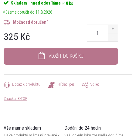
Skladem - hned odesíláme
>10 ks
11.8.2026
Možnosti doručení
325 Kč
Měrná
cena:
VLOŽIT DO KOŠÍKU
Dotaz k produktu
Hlídací pes
Sdílet
Značka:
B-TOP
Vše máme skladem
Dodání do 24 hodin
Tisíce produktů máme připravené k
Vaši objednávku zpravidla doručíme