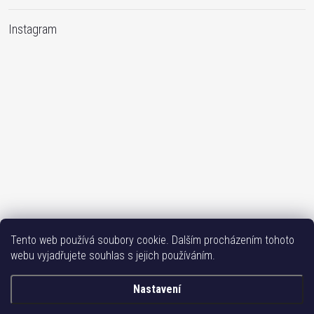
Instagram
Sledovat na Instagramu
Tento web používá soubory cookie. Dalším procházením tohoto
webu vyjadřujete souhlas s jejich používáním.
Bižutéria TOP
Vše k mobilu
Mobil příslušenství
Issa-Garden
Nastavení