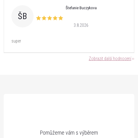
Štefanie Buczykova
ŠB
3.8.2026
super
Zobrazit další hodnocení
Z
á
p
a