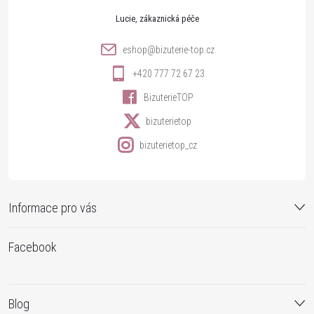
t
Lucie
í
eshop
@
bizuterie-top.cz
+420 777 72 67 23
BizuterieTOP
bizuterietop
bizuterietop_cz
Informace pro vás
Facebook
Blog