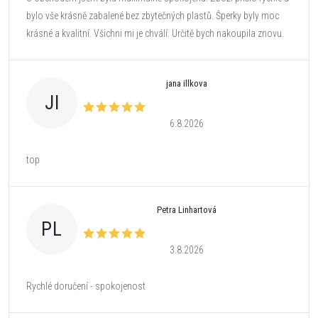
bylo vše krásně zabalené bez zbytečných plastů. Šperky byly moc
krásné a kvalitní. Všichni mi je chválí. Určitě bych nakoupila znovu.
jana illkova
JI
6.8.2026
top
Petra Linhartová
PL
3.8.2026
Rychlé doručení - spokojenost