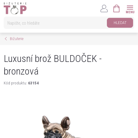
Přejít
NÁKUPNÍ
na
KOŠÍK
obsah
HLEDAT
Bižuterie
Luxusní brož BULDOČEK -
bronzová
Kód produktu:
63154