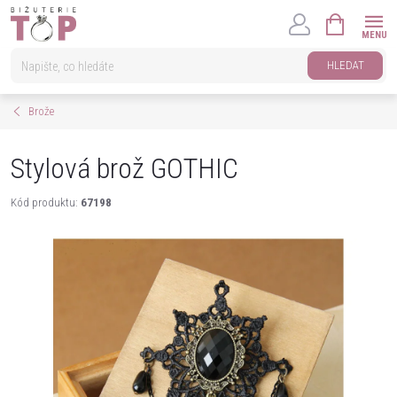
Přejít
NÁKUPNÍ
na
KOŠÍK
obsah
HLEDAT
Brože
Stylová brož GOTHIC
Kód produktu:
67198