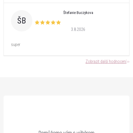
Štefanie Buczykova
ŠB
3.8.2026
super
Zobrazit další hodnocení
Z
á
p
a