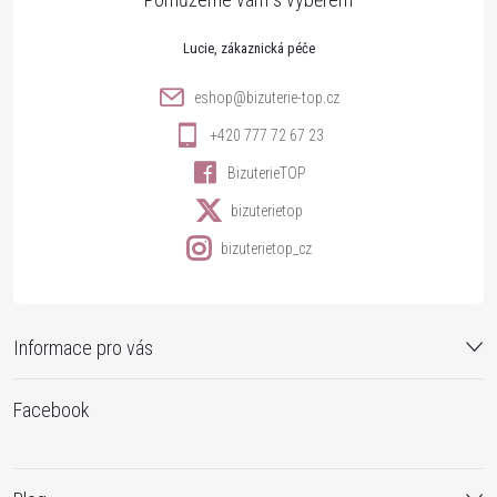
t
Lucie
í
eshop
@
bizuterie-top.cz
+420 777 72 67 23
BizuterieTOP
bizuterietop
bizuterietop_cz
Informace pro vás
Facebook