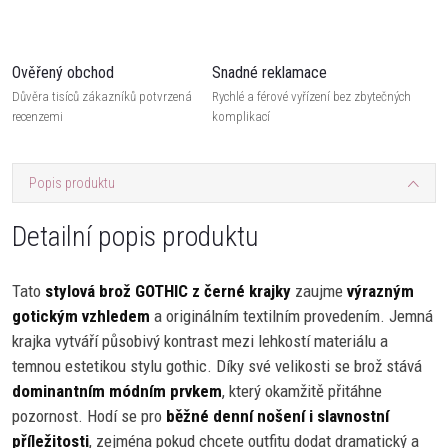
Ověřený obchod
Snadné reklamace
Důvěra tisíců zákazníků potvrzená
Rychlé a férové vyřízení bez zbytečných
recenzemi
komplikací
Popis produktu
Detailní popis produktu
Tato
stylová brož GOTHIC z černé krajky
zaujme
výrazným
gotickým vzhledem
a originálním textilním provedením. Jemná
krajka vytváří působivý kontrast mezi lehkostí materiálu a
temnou estetikou stylu gothic. Díky své velikosti se brož stává
dominantním módním prvkem
, který okamžitě přitáhne
pozornost. Hodí se pro
běžné denní nošení i slavnostní
příležitosti
, zejména pokud chcete outfitu dodat dramatický a