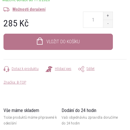
Možnosti doručení
285 Kč
Měrná
cena:
VLOŽIT DO KOŠÍKU
Dotaz k produktu
Hlídací pes
Sdílet
Značka:
B-TOP
Vše máme skladem
Dodání do 24 hodin
Tisíce produktů máme připravené k
Vaši objednávku zpravidla doručíme
odeslání
do 24 hodin