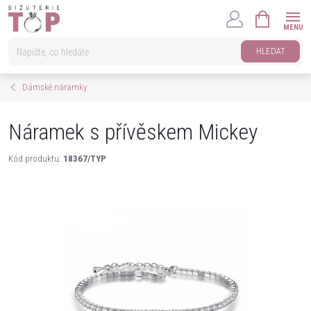
Přejít
NÁKUPNÍ
na
KOŠÍK
obsah
HLEDAT
Dámské náramky
Náramek s přívěskem Mickey
Kód produktu:
18367/TYP