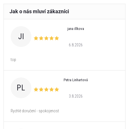
jana illkova
JI
6.8.2026
top
Petra Linhartová
PL
3.8.2026
Rychlé doručení - spokojenost