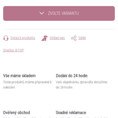
Měrná
cena:
ZVOLTE VARIANTU
Dotaz k produktu
Hlídací pes
Sdílet
Značka:
B-TOP
Vše máme skladem
Dodání do 24 hodin
Tisíce produktů máme připravené k
Vaši objednávku zpravidla doručíme
odeslání
do 24 hodin
Ověřený obchod
Snadné reklamace