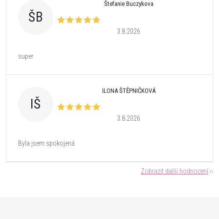
Štefanie Buczykova
ŠB
3.8.2026
super
ILONA ŠTĚPNIČKOVÁ
IŠ
3.8.2026
Byla jsem spokojená
Zobrazit další hodnocení
Z