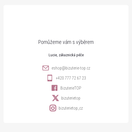
á
p
a
t
Lucie
í
eshop
@
bizuterie-top.cz
+420 777 72 67 23
BizuterieTOP
bizuterietop
bizuterietop_cz