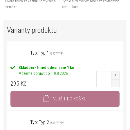
Důvěra tisíců zákazníků potvrzená
Rychlé a férové vyřízení bez zbytečných
recenzemi
komplikací
Typ: Typ 1
18367/TYP
Skladem - hned odesíláme
1 ks
Můžeme doručit do
10.8.2026
295 Kč
VLOŽIT DO KOŠÍKU
Typ: Typ 2
18367/TYP2