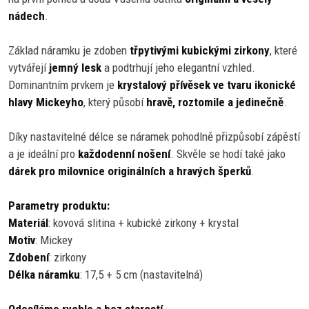
nádech
.
Základ náramku je zdoben
třpytivými kubickými zirkony
, které
vytvářejí
jemný lesk
a podtrhují jeho elegantní vzhled.
Dominantním prvkem je
krystalový přívěsek ve tvaru ikonické
hlavy Mickeyho
, který působí
hravě, roztomile a jedinečně
.
Díky nastavitelné délce se náramek pohodlně přizpůsobí zápěstí
a je ideální pro
každodenní nošení
. Skvěle se hodí také jako
dárek pro milovnice originálních a hravých šperků
.
Parametry produktu:
Materiál
: kovová slitina + kubické zirkony + krystal
Motiv
: Mickey
Zdobení
: zirkony
Délka náramku
: 17,5 + 5 cm (nastavitelná)