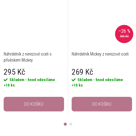
–26 %
365 Kč
Náhrdelník z nerezové oceli s
Náhrdelník Mickey z nerezové oceli
přívěskem Mickey
295 Kč
269 Kč
Skladem - hned odesíláme
Skladem - hned odesíláme
>10 ks
>10 ks
DO KOŠÍKU
DO KOŠÍKU