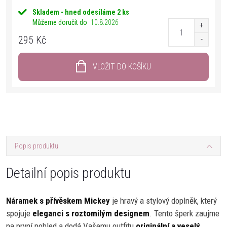
Skladem - hned odesíláme
2 ks
Můžeme doručit do
10.8.2026
295 Kč
VLOŽIT DO KOŠÍKU
Popis produktu
Detailní popis produktu
Náramek s přívěskem Mickey
je hravý a stylový doplněk, který
spojuje
eleganci s roztomilým designem
. Tento šperk zaujme
na první pohled a dodá Vašemu outfitu
originální a veselý