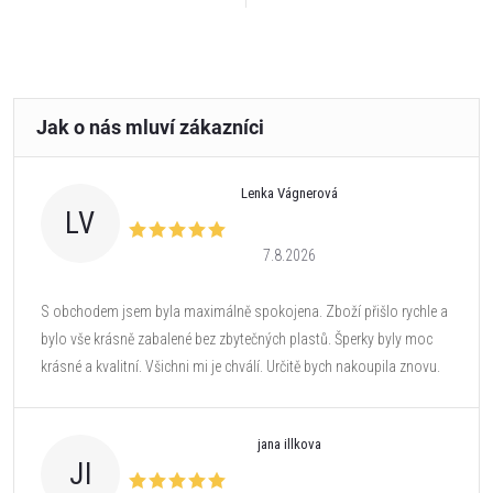
Lenka Vágnerová
LV
7.8.2026
S obchodem jsem byla maximálně spokojena. Zboží přišlo rychle a
bylo vše krásně zabalené bez zbytečných plastů. Šperky byly moc
krásné a kvalitní. Všichni mi je chválí. Určitě bych nakoupila znovu.
jana illkova
JI