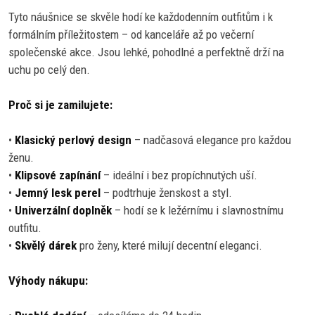
Tyto náušnice se skvěle hodí ke každodenním outfitům i k
formálním příležitostem – od kanceláře až po večerní
společenské akce. Jsou lehké, pohodlné a perfektně drží na
uchu po celý den.
Proč si je zamilujete:
•
Klasický perlový design
– nadčasová elegance pro každou
ženu.
•
Klipsové zapínání
– ideální i bez propíchnutých uší.
•
Jemný lesk perel
– podtrhuje ženskost a styl.
•
Univerzální doplněk
– hodí se k ležérnímu i slavnostnímu
outfitu.
•
Skvělý dárek
pro ženy, které milují decentní eleganci.
Výhody nákupu: