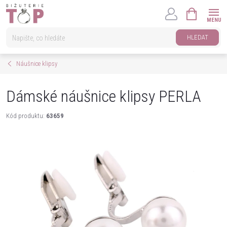
Přejít
NÁKUPNÍ
na
KOŠÍK
obsah
HLEDAT
Náušnice klipsy
Dámské náušnice klipsy PERLA
Kód produktu:
63659