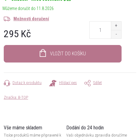
11.8.2026
Možnosti doručení
295 Kč
Měrná
cena:
VLOŽIT DO KOŠÍKU
Dotaz k produktu
Hlídací pes
Sdílet
Značka:
B-TOP
Vše máme skladem
Dodání do 24 hodin
Tisíce produktů máme připravené k
Vaši objednávku zpravidla doručíme