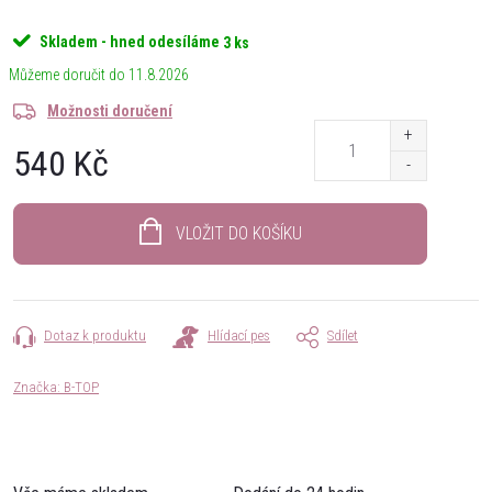
Skladem - hned odesíláme
3 ks
11.8.2026
Možnosti doručení
540 Kč
Měrná
cena:
VLOŽIT DO KOŠÍKU
Dotaz k produktu
Hlídací pes
Sdílet
Značka:
B-TOP