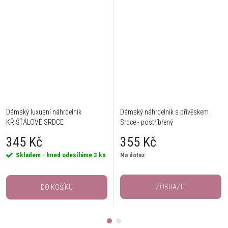
Dámský luxusní náhrdelník
Dámský náhrdelník s přívěskem
KŘIŠŤÁLOVÉ SRDCE
Srdce - postříbřený
345 Kč
355 Kč
Skladem - hned odesíláme
3 ks
Na dotaz
ZOBRAZIT
DO KOŠÍKU