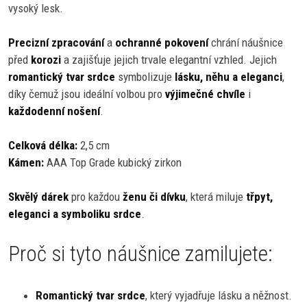
vysoký lesk.
Precizní zpracování
a
ochranné pokovení
chrání náušnice
před
korozi
a zajišťuje jejich trvale elegantní vzhled. Jejich
romantický tvar srdce
symbolizuje
lásku, něhu a eleganci
,
díky čemuž jsou ideální volbou pro
výjimečné chvíle
i
každodenní nošení
.
Celková délka:
2,5 cm
Kámen:
AAA Top Grade kubický zirkon
Skvělý dárek
pro každou
ženu či dívku
, která miluje
třpyt,
eleganci a symboliku srdce
.
Proč si tyto náušnice zamilujete:
Romantický tvar srdce
, který vyjadřuje lásku a něžnost.