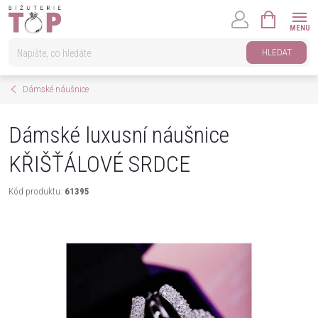
Přejít
NÁKUPNÍ
na
KOŠÍK
obsah
HLEDAT
Dámské náušnice
Dámské luxusní náušnice
KŘIŠŤÁLOVÉ SRDCE
Kód produktu:
61395