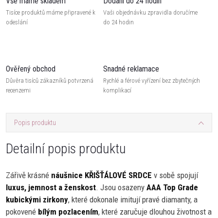
Vše máme skladem
Dodání do 24 hodin
Tisíce produktů máme připravené k
Vaši objednávku zpravidla doručíme
odeslání
do 24 hodin
Ověřený obchod
Snadné reklamace
Důvěra tisíců zákazníků potvrzená
Rychlé a férové vyřízení bez zbytečných
recenzemi
komplikací
Popis produktu
Detailní popis produktu
Zářivě krásné
náušnice KŘIŠŤÁLOVÉ SRDCE
v sobě spojují
luxus, jemnost a ženskost
. Jsou osazeny
AAA Top Grade
kubickými zirkony
, které dokonale imitují pravé diamanty, a
pokovené
bílým pozlacením
, které zaručuje dlouhou životnost a