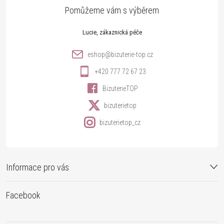
a
t
Lucie
í
eshop
@
bizuterie-top.cz
+420 777 72 67 23
BizuterieTOP
bizuterietop
bizuterietop_cz
Informace pro vás
Facebook