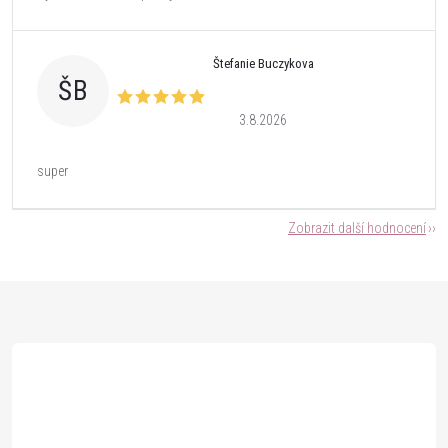
Štefanie Buczykova
ŠB
3.8.2026
super
Zobrazit další hodnocení
Z
á
p