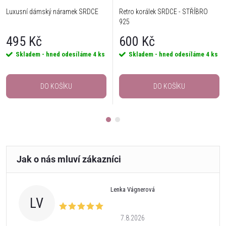
Luxusní dámský náramek SRDCE
Retro korálek SRDCE - STŘÍBRO
925
495 Kč
600 Kč
Skladem - hned odesíláme
4 ks
Skladem - hned odesíláme
4 ks
DO KOŠÍKU
DO KOŠÍKU
Lenka Vágnerová
LV
7.8.2026