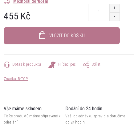
Možnosti doručení
455 Kč
Měrná
cena:
VLOŽIT DO KOŠÍKU
Dotaz k produktu
Hlídací pes
Sdílet
Značka:
B-TOP
Vše máme skladem
Dodání do 24 hodin
Tisíce produktů máme připravené k
Vaši objednávku zpravidla doručíme
odeslání
do 24 hodin