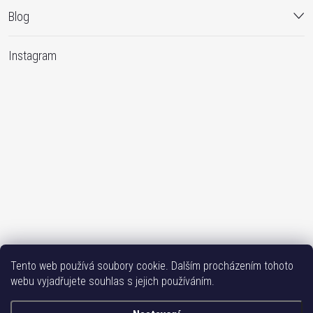
Blog
Instagram
Sledovat na Instagramu
Tento web používá soubory cookie. Dalším procházením tohoto
webu vyjadřujete souhlas s jejich používáním.
Bižutéria TOP
Vše k mobilu
Mobil příslušenství
Issa-Garden