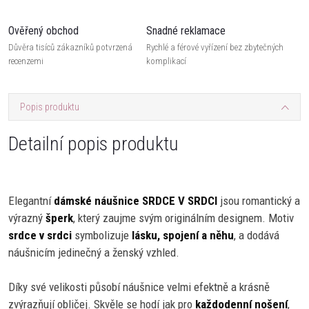
Ověřený obchod
Snadné reklamace
Důvěra tisíců zákazníků potvrzená
Rychlé a férové vyřízení bez zbytečných
recenzemi
komplikací
Popis produktu
Detailní popis produktu
Elegantní
dámské náušnice SRDCE V SRDCI
jsou romantický a
výrazný
šperk
, který zaujme svým originálním designem. Motiv
srdce v srdci
symbolizuje
lásku, spojení a něhu
, a dodává
náušnicím jedinečný a ženský vzhled.
Díky své velikosti působí náušnice velmi efektně a krásně
zvýrazňují obličej. Skvěle se hodí jak pro
každodenní nošení
,