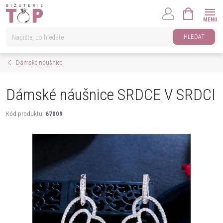
Přejít
NÁKUPNÍ
na
KOŠÍK
obsah
HLEDAT
Dámské náušnice
Dámské náušnice SRDCE V SRDCI
Kód produktu:
67009