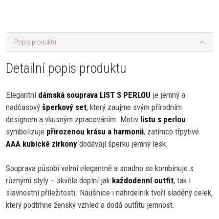
Popis produktu
Detailní popis produktu
Elegantní
dámská souprava LIST S PERLOU
je jemný a
nadčasový
šperkový set
, který zaujme svým přírodním
designem a vkusným zpracováním. Motiv
listu s perlou
symbolizuje
přirozenou krásu a harmonii
, zatímco třpytivé
AAA kubické zirkony
dodávají šperku jemný lesk.
Souprava působí velmi elegantně a snadno se kombinuje s
různými styly – skvěle doplní jak
každodenní outfit
, tak i
slavnostní příležitosti. Náušnice i náhrdelník tvoří sladěný celek,
který podtrhne ženský vzhled a dodá outfitu jemnost.