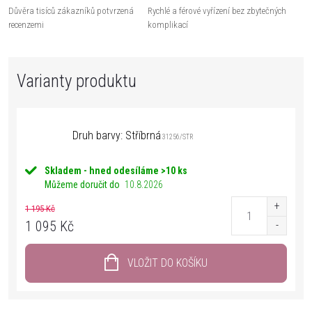
Důvěra tisíců zákazníků potvrzená
Rychlé a férové vyřízení bez zbytečných
recenzemi
komplikací
Druh barvy: Stříbrná
31256/STR
Skladem - hned odesíláme
>10 ks
Můžeme doručit do
10.8.2026
1 195 Kč
1 095 Kč
VLOŽIT DO KOŠÍKU