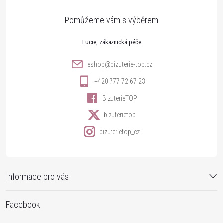
a
t
Lucie
í
eshop
@
bizuterie-top.cz
+420 777 72 67 23
BizuterieTOP
bizuterietop
bizuterietop_cz
Informace pro vás
Facebook