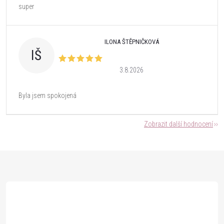
super
ILONA ŠTĚPNIČKOVÁ
IŠ
3.8.2026
Byla jsem spokojená
Zobrazit další hodnocení
Z
á
p