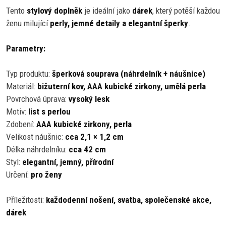
Tento
stylový doplněk
je ideální jako
dárek
, který potěší každou
ženu milující
perly, jemné detaily a elegantní šperky
.
Parametry:
Typ produktu:
šperková souprava (náhrdelník + náušnice)
Materiál:
bižuterní kov, AAA kubické zirkony, umělá perla
Povrchová úprava:
vysoký lesk
Motiv:
list s perlou
Zdobení:
AAA kubické zirkony, perla
Velikost náušnic:
cca 2,1 × 1,2 cm
Délka náhrdelníku:
cca 42 cm
Styl:
elegantní, jemný, přírodní
Určení:
pro ženy
Příležitosti:
každodenní nošení, svatba, společenské akce,
dárek