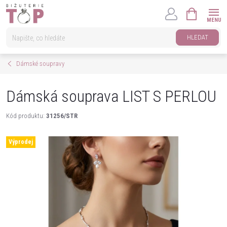
Přejít
NÁKUPNÍ
na
KOŠÍK
obsah
HLEDAT
Dámské soupravy
Dámská souprava LIST S PERLOU
Kód produktu:
31256/STR
Výprodej