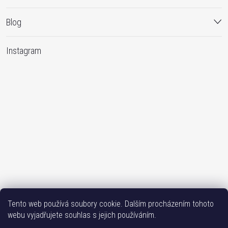
Blog
Instagram
Sledovat na Instagramu
Tento web používá soubory cookie. Dalším procházením tohoto
webu vyjadřujete souhlas s jejich používáním.
Bižutéria TOP
Vše k mobilu
Mobil příslušenství
Issa-Garden