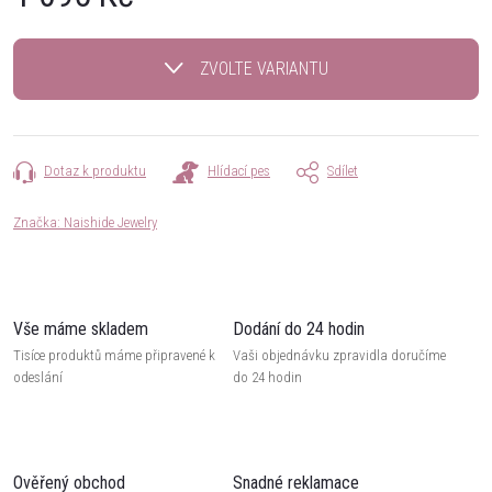
Měrná
cena:
ZVOLTE VARIANTU
Dotaz k produktu
Hlídací pes
Sdílet
Značka:
Naishide Jewelry
Vše máme skladem
Dodání do 24 hodin
Tisíce produktů máme připravené k
Vaši objednávku zpravidla doručíme
odeslání
do 24 hodin
Ověřený obchod
Snadné reklamace