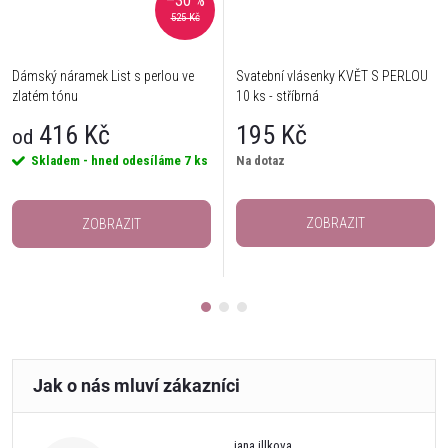
–30 %
525 Kč
Dámský náramek List s perlou ve
Svatební vlásenky KVĚT S PERLOU
zlatém tónu
10 ks - stříbrná
416 Kč
195 Kč
od
Skladem - hned odesíláme
7 ks
Na dotaz
ZOBRAZIT
ZOBRAZIT
jana illkova