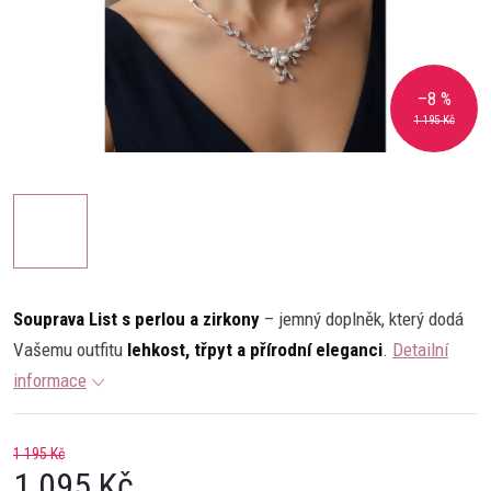
–8 %
1 195 Kč
Souprava List s perlou a zirkony
– jemný doplněk, který dodá
Vašemu outfitu
lehkost, třpyt a přírodní eleganci
.
Detailní
informace
1 195 Kč
1 095 Kč