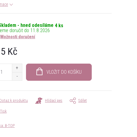
rmace
Skladem - hned odesíláme
4 ks
11.8.2026
Možnosti doručení
5 Kč
á
VLOŽIT DO KOŠÍKU
Dotaz k produktu
Hlídací pes
Sdílet
Tisk
ka:
B-TOP