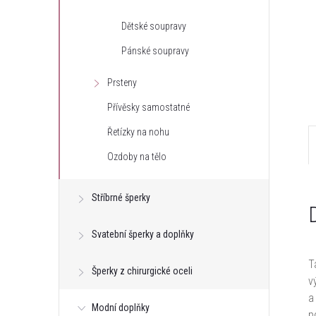
e
Dětské soupravy
Pánské soupravy
l
Prsteny
Přívěsky samostatné
Řetízky na nohu
Ozdoby na tělo
Stříbrné šperky
Svatební šperky a doplňky
T
Šperky z chirurgické oceli
v
a
Modní doplňky
p