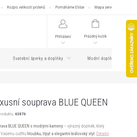
Rozpis velikostí prstenů
Pomáháme Elišce
Mapa serveru
Zásilk
NÁKUPNÍ
KOŠÍK
Prázdný košík
Přihlášení
Svatební šperky a doplňky
Modní doplňky
xusní souprava BLUE QUEEN
roduktu:
63876
rava BLUE QUEEN s modrými kameny
– výrazný doplněk, který
 Vašemu outfitu
hloubku, třpyt a elegantní královský styl
.
Detailní