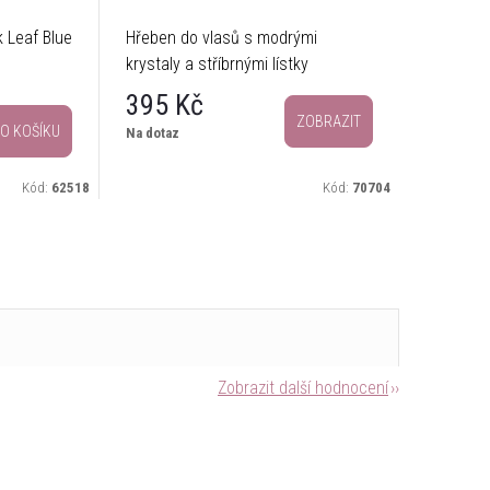
 Leaf Blue
Hřeben do vlasů s modrými
Slavnost
krystaly a stříbrnými lístky
vlasů s 
395 Kč
525 
ZOBRAZIT
O KOŠÍKU
Na dotaz
Sklade
odesílám
Kód:
62518
Kód:
70704
Zobrazit další hodnocení