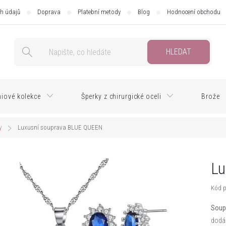
h údajů
Doprava
Platební metody
Blog
Hodnocení obchodu
HLEDAT
iové kolekce
Šperky z chirurgické oceli
Brože
y
Luxusní souprava BLUE QUEEN
Lu
Kód p
Soup
dodá