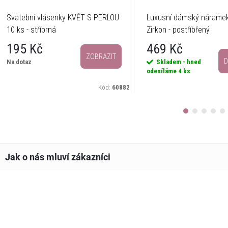
Svatební vlásenky KVĚT S PERLOU
Luxusní dámský náramek
10 ks - stříbrná
Zirkon - postříbřený
195 Kč
469 Kč
ZOBRAZIT
D
Na dotaz
Skladem - hned
odesíláme
4 ks
Kód:
60882