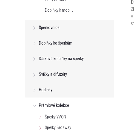
D
Z
Doplňky k mobilu
V
s
Šperkovnice
Doplňky ke šperkům
Dárkové krabičky na šperky
Svíčky a difuzéry
Hodinky
Prémiové kolekce
Šperky YVON
Šperky Brosway