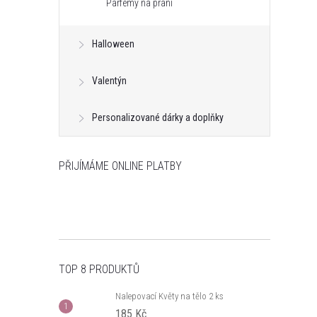
Parfémy na praní
Halloween
Valentýn
Personalizované dárky a doplňky
PŘIJÍMÁME ONLINE PLATBY
TOP 8 PRODUKTŮ
Nalepovací Květy na tělo 2 ks
185 Kč