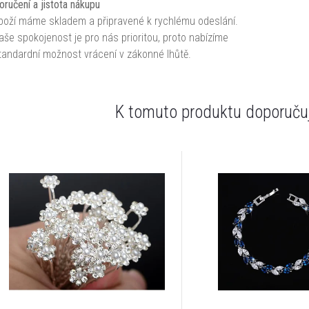
oručení a jistota nákupu
boží máme skladem a připravené k rychlému odeslání.
aše spokojenost je pro nás prioritou, proto nabízíme
tandardní možnost vrácení v zákonné lhůtě.
K tomuto produktu doporučuj