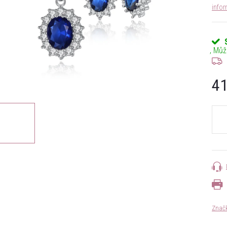
info
41
Měrn
cena:
Znač