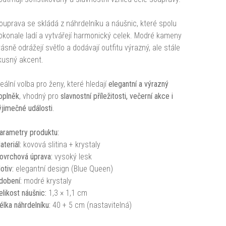
ouprava se skládá z náhrdelníku a náušnic, které spolu
okonale ladí a vytvářejí harmonický celek. Modré kameny
rásně odrážejí světlo a dodávají outfitu výrazný, ale stále
kusný akcent.
deální volba pro ženy, které hledají
elegantní a výrazný
oplněk
, vhodný pro
slavnostní příležitosti, večerní akce i
ýjimečné události
.
arametry produktu:
ateriál:
kovová slitina + krystaly
ovrchová úprava:
vysoký lesk
otiv:
elegantní design (Blue Queen)
dobení:
modré krystaly
elikost náušnic:
1,3 × 1,1 cm
élka náhrdelníku:
40 + 5 cm (nastavitelná)