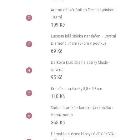
Aroma difuzér Cotton Fresh s tyčinkami
100 ml
199 Kč
Luxusní bílá šňůrka na telefon – Crystal
Diamond 74 cm (37 cm v poutku)
69 Kč
Dárková krabička na šperky Mušle -
červená
95 Kč
Krabička na šperky 5,8 x 5,3 cm
110 Kč
Sada náramků z kamenných korálků -
černá/modrá
365 Kč
Dámské náušnice klipsy LOVE CRYSTAL -