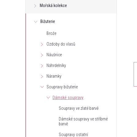
Mořská kolekce
t
Bižuterie
r
Brože
a
Ozdoby do vlasů
n
Náušnice
Náhrdelníky
n
Náramky
í
Soupravy bižuterie
Dámské soupravy
p
Soupravy ve zlaté barvě
a
Dámské soupravy ve stříbrné
barvě
n
Soupravy ostatní