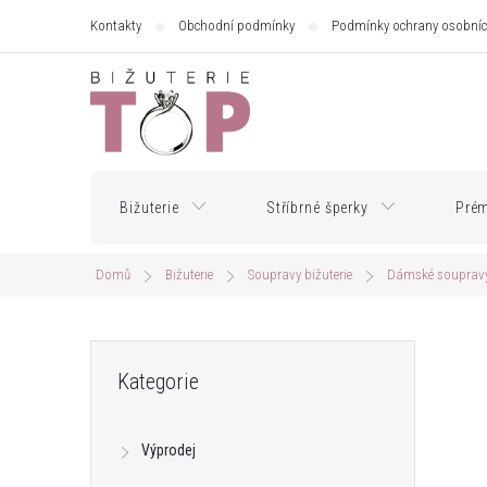
Přejít
Kontakty
Obchodní podmínky
Podmínky ochrany osobníc
na
obsah
Bižuterie
Stříbrné šperky
Prém
Domů
Bižuterie
Soupravy bižuterie
Dámské souprav
P
Přeskočit
Kategorie
kategorie
o
Výprodej
s