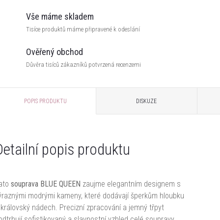
Vše máme skladem
Tisíce produktů máme připravené k odeslání
Ověřený obchod
Důvěra tisíců zákazníků potvrzená recenzemi
POPIS PRODUKTU
DISKUZE
Detailní popis produktu
ato
souprava BLUE QUEEN
zaujme elegantním designem s
ýraznými modrými kameny, které dodávají šperkům hloubku
 královský nádech. Precizní zpracování a jemný třpyt
odtrhují sofistikovaný a slavnostní vzhled celé soupravy.