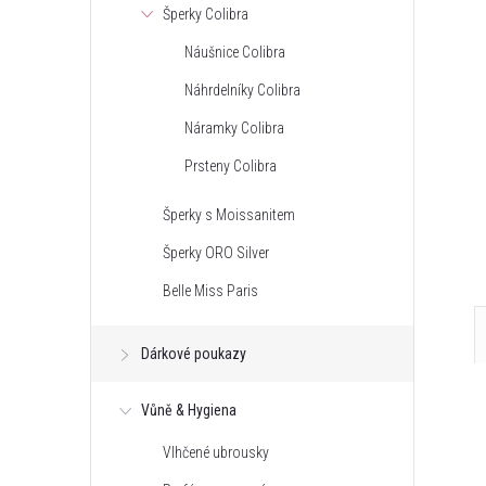
Šperky Colibra
stříbřená korunka do
Dámské modré saténové psaníčko
Náušnice Colibra
mi krystaly
s třpytivými kamínky
Náhrdelníky Colibra
625 Kč
Náramky Colibra
DO KOŠÍKU
DO KOŠÍKU
ned
Skladem - hned
odesíláme
8 ks
Prsteny Colibra
Kód:
69900
Kód:
73130
Šperky s Moissanitem
Šperky ORO Silver
Belle Miss Paris
Dárkové poukazy
Vůně & Hygiena
Vlhčené ubrousky