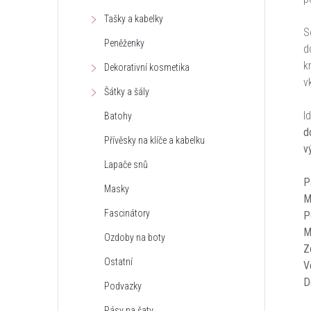
Tašky a kabelky
S
Peněženky
d
k
Dekorativní kosmetika
v
Šátky a šály
I
Batohy
d
Přívěsky na klíče a kabelku
v
Lapače snů
P
Masky
M
Fascinátory
P
M
Ozdoby na boty
Z
Ostatní
V
D
Podvazky
Pásy na šaty