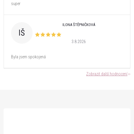
super
ILONA ŠTĚPNIČKOVÁ
IŠ
3.8.2026
Byla jsem spokojená
Zobrazit další hodnocení
Z
á
p