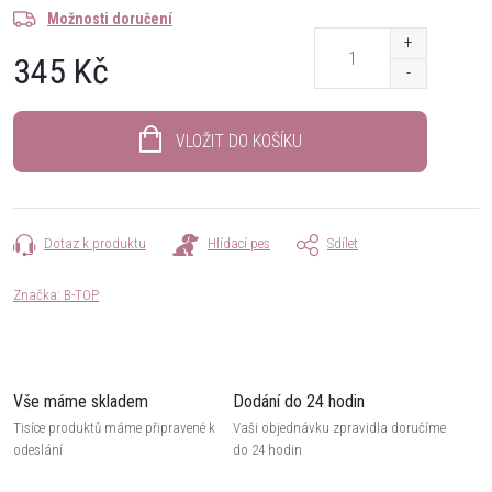
Možnosti doručení
345 Kč
Měrná
cena:
VLOŽIT DO KOŠÍKU
Dotaz k produktu
Hlídací pes
Sdílet
Značka:
B-TOP
Vše máme skladem
Dodání do 24 hodin
Tisíce produktů máme připravené k
Vaši objednávku zpravidla doručíme
odeslání
do 24 hodin