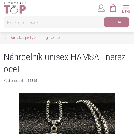
Přejít
NÁKUPNÍ
na
KOŠÍK
obsah
HLEDAT
Dámské šperky z chirurgické oceli
Náhrdelník unisex HAMSA - nerez
ocel
Kód produktu:
62865