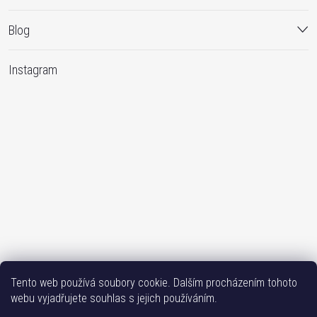
Blog
Instagram
Sledovat na Instagramu
Tento web používá soubory cookie. Dalším procházením tohoto
webu vyjadřujete souhlas s jejich používáním.
Bižutéria TOP
Vše k mobilu
Mobil příslušenství
Issa-Garden