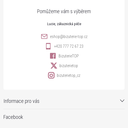
a
t
Lucie
í
eshop
@
bizuterie-top.cz
+420 777 72 67 23
BizuterieTOP
bizuterietop
bizuterietop_cz
Informace pro vás
Facebook