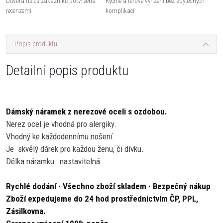
Důvěra tisíců zákazníků potvrzená
Rychlé a férové vyřízení bez zbytečných
recenzemi
komplikací
Popis produktu
Detailní popis produktu
Dámský náramek z nerezové oceli s ozdobou.
Nerez ocel je vhodná pro alergiky.
Vhodný ke každodennímu nošení.
Je skvělý dárek pro každou ženu, či dívku.
Délka náramku : nastavitelná
Rychlé dodání · Všechno zboží skladem · Bezpečný nákup
Zboží expedujeme do 24 hod prostřednictvím ČP, PPL,
Zásilkovna.