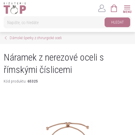
Přejít
NÁKUPNÍ
na
KOŠÍK
obsah
HLEDAT
Dámské šperky z chirurgické oceli
Náramek z nerezové oceli s
římskými číslicemi
Kód produktu:
65325