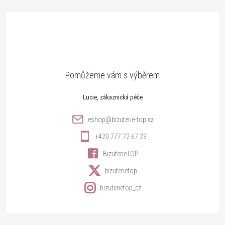
á
p
a
t
Lucie
í
eshop
@
bizuterie-top.cz
+420 777 72 67 23
BizuterieTOP
bizuterietop
bizuterietop_cz