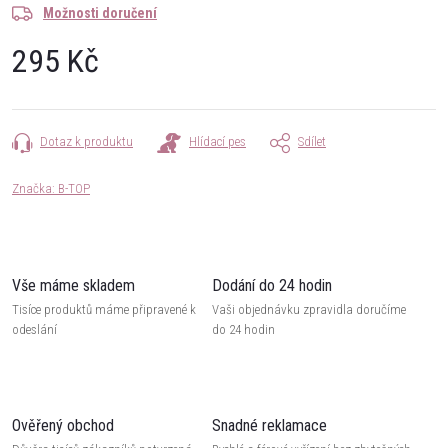
Možnosti doručení
295 Kč
Měrná
cena:
Dotaz k produktu
Hlídací pes
Sdílet
Značka:
B-TOP
Vše máme skladem
Dodání do 24 hodin
Tisíce produktů máme připravené k
Vaši objednávku zpravidla doručíme
odeslání
do 24 hodin
Ověřený obchod
Snadné reklamace