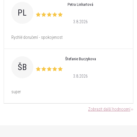
Petra Linhartová
PL
3.8.2026
Rychlé doručení - spokojenost
Štefanie Buczykova
ŠB
3.8.2026
super
Zobrazit další hodnocení
Z