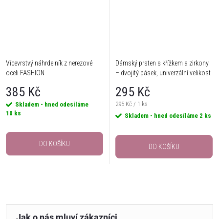
Vícevrstvý náhrdelník z nerezové
Dámský prsten s křížkem a zirkony
oceli FASHION
– dvojitý pásek, univerzální velikost
385 Kč
295 Kč
Měrná
295 Kč / 1 ks
Skladem - hned odesíláme
10 ks
cena:
Skladem - hned odesíláme
2 ks
DO KOŠÍKU
DO KOŠÍKU