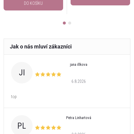
DO KOŠÍKU
jana illkova
JI
6.8.2026
top
Petra Linhartová
PL