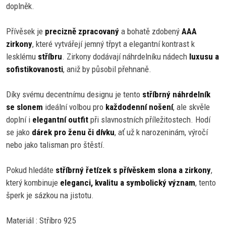
doplněk.
Přívěsek je
precizně zpracovaný
a bohatě zdobený
AAA
zirkony
, které vytvářejí jemný třpyt a elegantní kontrast k
lesklému
stříbru
. Zirkony dodávají náhrdelníku nádech
luxusu a
sofistikovanosti
, aniž by působil přehnaně.
Díky svému decentnímu designu je tento
stříbrný náhrdelník
se slonem
ideální volbou pro
každodenní nošení
, ale skvěle
doplní i
elegantní outfit
při slavnostních příležitostech. Hodí
se jako
dárek pro ženu či dívku
, ať už k narozeninám, výročí
nebo jako talisman pro štěstí.
Pokud hledáte
stříbrný řetízek s přívěskem slona a zirkony
,
který kombinuje
eleganci, kvalitu a symbolický význam
, tento
šperk je sázkou na jistotu.
Materiál : Stříbro 925