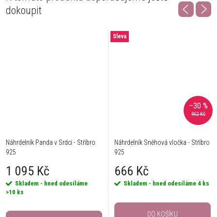
dokoupit
Sleva
–30 %
952 Kč
Náhrdelník Panda v Srdci - Stříbro
Náhrdelník Sněhová vločka - Stříbro
925
925
1 095 Kč
666 Kč
Skladem - hned odesíláme
Skladem - hned odesíláme
4 ks
>10 ks
DO KOŠÍKU