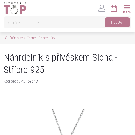
Přejít
NÁKUPNÍ
na
KOŠÍK
obsah
HLEDAT
Dámské stříbrné náhrdelníky
Náhrdelník s přívěskem Slona -
Stříbro 925
Kód produktu:
69517