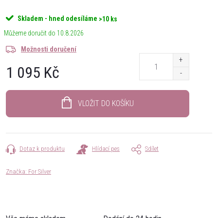
Skladem - hned odesíláme
>10 ks
10.8.2026
Možnosti doručení
1 095 Kč
Měrná
cena:
VLOŽIT DO KOŠÍKU
Dotaz k produktu
Hlídací pes
Sdílet
Značka:
For Silver