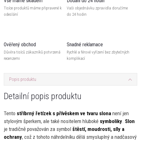
Vše máme skladem
Dodání do 24 hodin
Tisíce produktů máme připravené k
Vaši objednávku zpravidla doručíme
odeslání
do 24 hodin
Ověřený obchod
Snadné reklamace
Důvěra tisíců zákazníků potvrzená
Rychlé a férové vyřízení bez zbytečných
recenzemi
komplikací
Popis produktu
Detailní popis produktu
Tento
stříbrný řetízek s přívěskem ve tvaru slona
není jen
stylovým šperkem, ale také nositelem hluboké
symboliky
.
Slon
je tradičně považován za symbol
štěstí, moudrosti, síly a
ochrany
, což z tohoto náhrdelníku dělá smysluplný a nadčasový