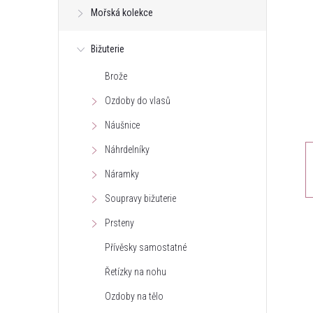
Mořská kolekce
t
Bižuterie
r
Brože
a
Ozdoby do vlasů
n
Náušnice
Náhrdelníky
n
Náramky
í
Soupravy bižuterie
Prsteny
p
Přívěsky samostatné
a
Řetízky na nohu
n
Ozdoby na tělo