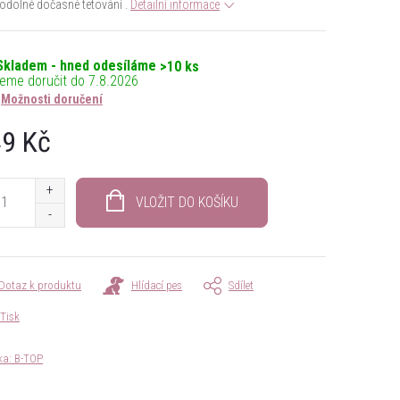
dolné dočasné tetování .
Detailní informace
Skladem - hned odesíláme
>10 ks
7.8.2026
Možnosti doručení
9 Kč
á
VLOŽIT DO KOŠÍKU
Dotaz k produktu
Hlídací pes
Sdílet
Tisk
ka:
B-TOP