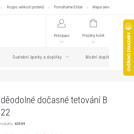
Rozpis velikostí prstenů
Pomáháme Elišce
Mapa serveru
Zásilk
NÁKUPNÍ
KOŠÍK
Prázdný košík
Přihlášení
Svatební šperky a doplňky
Modní doplňky
děodolné dočasné tetování B
722
roduktu:
63599