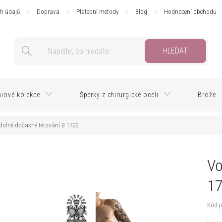
h údajů
Doprava
Platební metody
Blog
Hodnocení obchodu
HLEDAT
iové kolekce
Šperky z chirurgické oceli
Brože
olné dočasné tetování B 1722
Vo
1
Kód p