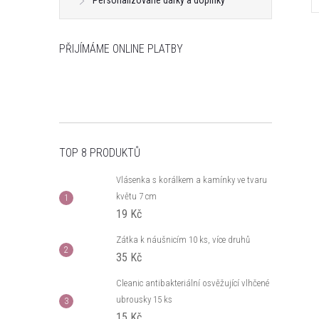
Personalizované dárky a doplňky
PŘIJÍMÁME ONLINE PLATBY
TOP 8 PRODUKTŮ
Vlásenka s korálkem a kamínky ve tvaru
květu 7 cm
19 Kč
Zátka k náušnicím 10 ks, více druhů
35 Kč
Cleanic antibakteriální osvěžující vlhčené
ubrousky 15 ks
15 Kč