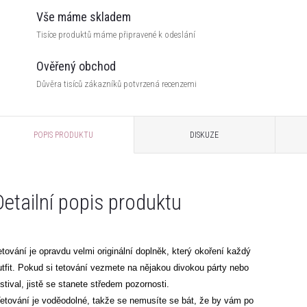
Vše máme skladem
Tisíce produktů máme připravené k odeslání
Ověřený obchod
Důvěra tisíců zákazníků potvrzená recenzemi
POPIS PRODUKTU
DISKUZE
Detailní popis produktu
etování je opravdu velmi originální doplněk, který okoření každý
utfit. Pokud si tetování vezmete na nějakou divokou párty nebo
estival, jistě se stanete středem pozornosti.
etování je voděodolné
, takže se nemusíte se bát, že by vám po