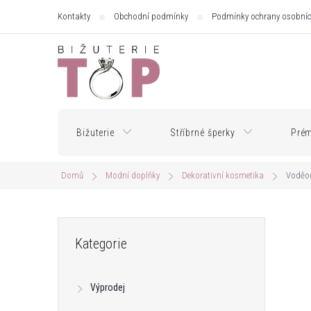
Přejít
Kontakty
Obchodní podmínky
Podmínky ochrany osobníc
na
obsah
Bižuterie
Stříbrné šperky
Prém
Domů
Modní doplňky
Dekorativní kosmetika
Voděod
P
Přeskočit
Kategorie
kategorie
o
Výprodej
s