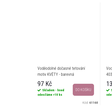
Voděodolné dočasné tetování
Vod
motiv KVĚTY - barevná
40
97 Kč
1
DO KOŠÍKU
Skladem - hned
odesíláme
>10 ks
ode
Kód:
61160