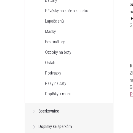
Batohy
p
Přívěsky na klíče a kabelku
n
R
Lapače snů
S
Masky
Fascinátory
Ozdoby na boty
Ostatní
R
Z
Podvazky
n
Pásy na šaty
G
P
Doplňky k mobilu
Šperkovnice
Doplňky ke šperkům