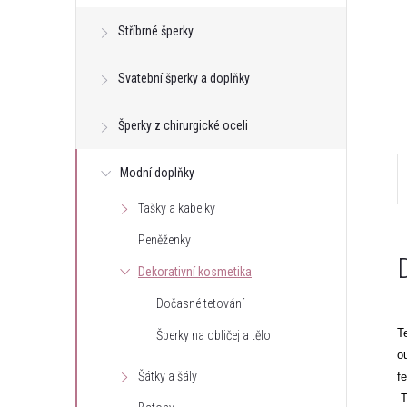
e
Stříbrné šperky
l
Svatební šperky a doplňky
Šperky z chirurgické oceli
Modní doplňky
Tašky a kabelky
Peněženky
Dekorativní kosmetika
Dočasné tetování
T
Šperky na obličej a tělo
o
Šátky a šály
f
T