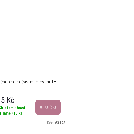
ěodolné dočasné tetování TH
3
35 Kč
DO KOŠÍKU
Skladem - hned
síláme
>10 ks
Kód:
63423