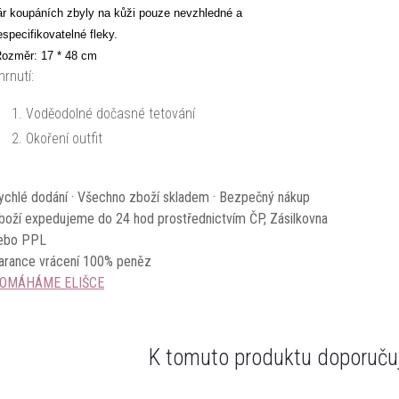
ár koupáních zbyly na kůži pouze nevzhledné a
especifikovatelné fleky.
ozměr: 17 * 48 cm
hrnutí:
Voděodolné dočasné tetování
Okoření outfit
ychlé dodání · Všechno zboží skladem · Bezpečný nákup
boží expedujeme do 24 hod prostřednictvím ČP, Zásilkovna
ebo PPL
arance vrácení 100% peněz
OMÁHÁME ELIŠCE
K tomuto produktu doporučuj