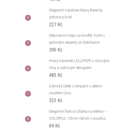
Elegantní náušnice klipsy Barevný
zirkonový květ
227 Kč
Dekorativní klips na knoflík YVON s
perlovými akcenty ve zlaté barvě
390 Kč
Hravý náramek LOLLIPOPS s růžovými
tóny a cukrovým designem
485 Kč
Dámský šátek s chrpami v zeleno-
modrém tónu
325 Kč
Elegantní fialová šňůrka na telefon –
COLORFUL 120 cm (60 cm v poutku)
69 Kč