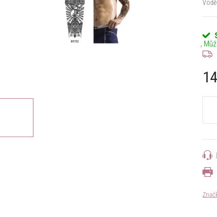
Voděo
14
Měrn
cena:
Znač