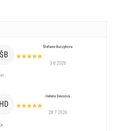
Štefanie Buczykova
ŠB
3.8.2026
er
Helena Deusová
HD
28.7.2026
👍