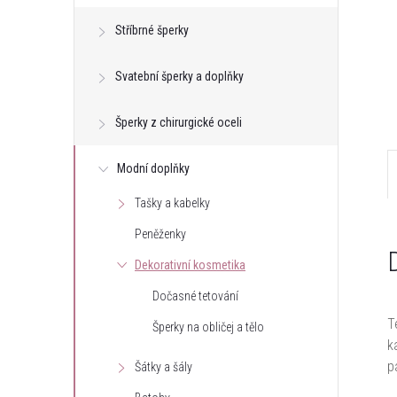
e
Stříbrné šperky
l
Svatební šperky a doplňky
Šperky z chirurgické oceli
Modní doplňky
Tašky a kabelky
Peněženky
Dekorativní kosmetika
Dočasné tetování
T
Šperky na obličej a tělo
k
p
Šátky a šály