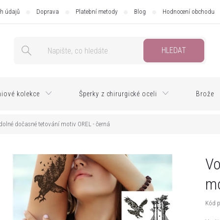
h údajů
Doprava
Platební metody
Blog
Hodnocení obchodu
HLEDAT
iové kolekce
Šperky z chirurgické oceli
Brože
olné dočasné tetování motiv OREL - černá
Vo
mo
Kód p