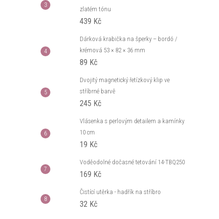
zlatém tónu
439 Kč
Dárková krabička na šperky – bordó /
krémová 53 × 82 × 36 mm
89 Kč
Dvojitý magnetický řetízkový klip ve
stříbrné barvě
245 Kč
Vlásenka s perlovým detailem a kamínky
10 cm
19 Kč
Voděodolné dočasné tetování 14-TBQ250
169 Kč
Čistící utěrka - hadřík na stříbro
32 Kč