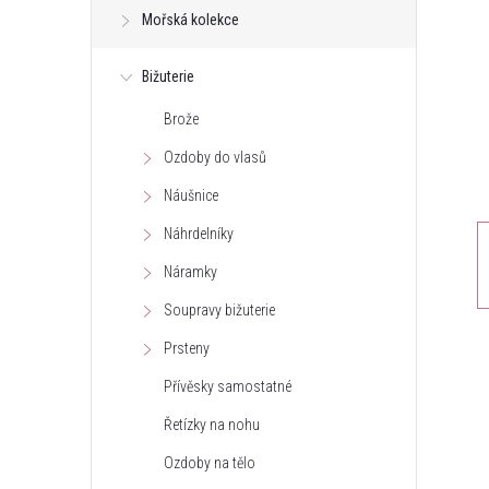
Mořská kolekce
t
Bižuterie
r
Brože
a
Ozdoby do vlasů
n
Náušnice
Náhrdelníky
n
Náramky
í
Soupravy bižuterie
Prsteny
p
Přívěsky samostatné
a
Řetízky na nohu
n
Ozdoby na tělo