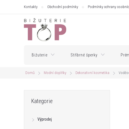
Přejít
Kontakty
Obchodní podmínky
Podmínky ochrany osobníc
na
obsah
Bižuterie
Stříbrné šperky
Prém
Domů
Modní doplňky
Dekorativní kosmetika
Voděod
P
Přeskočit
Kategorie
kategorie
o
Výprodej
s