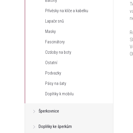
Batohy
T
v
Přívěsky na klíče a kabelku
n
Lapače snů
Masky
R
S
Fascinátory
V
Ozdoby na boty
O
Ostatní
Podvazky
Pásy na šaty
Doplňky k mobilu
Šperkovnice
Doplňky ke šperkům