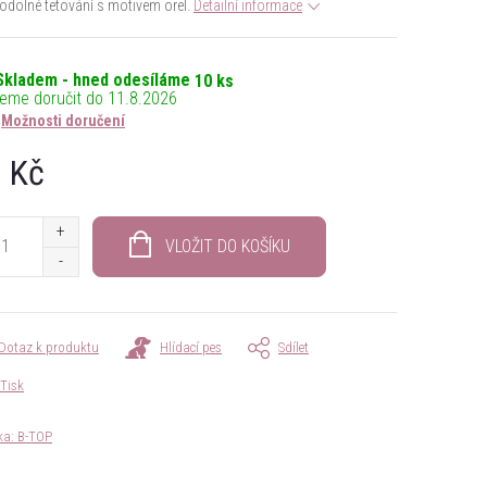
dolné tetování s motivem orel.
Detailní informace
Skladem - hned odesíláme
10 ks
11.8.2026
Možnosti doručení
 Kč
á
VLOŽIT DO KOŠÍKU
Dotaz k produktu
Hlídací pes
Sdílet
Tisk
ka:
B-TOP