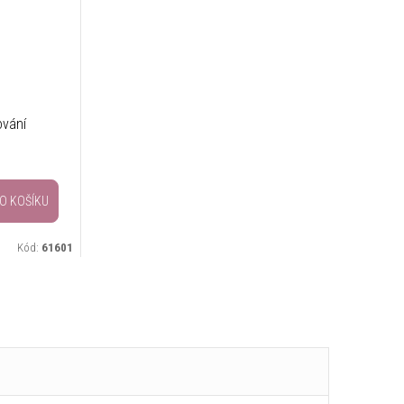
ování
O KOŠÍKU
Kód:
61601