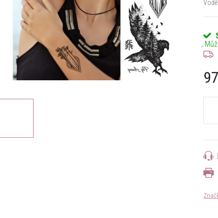
Voděo
97
Měrn
cena:
Znač