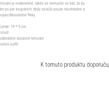
etování je voděodolné, takže se nemusíte se bát, že by
ám po pár koupáních zbyly na kůži pouze nevzhledné a
especifikovatelné fleky.
ozměr: 19 * 9 cm
hrnutí:
oděodolné dočasné tetování
koření outfit
K tomuto produktu doporučuj