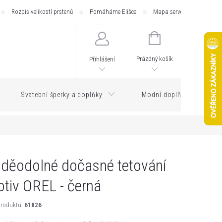
Rozpis velikostí prstenů
Pomáháme Elišce
Mapa serveru
Zásilk
NÁKUPNÍ
KOŠÍK
Prázdný košík
Přihlášení
Svatební šperky a doplňky
Modní doplňky
děodolné dočasné tetování
tiv OREL - černá
roduktu:
61826