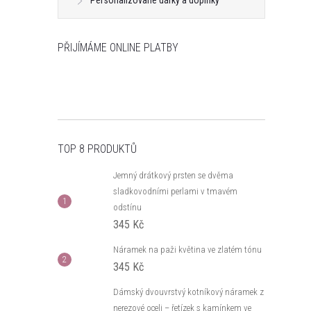
Personalizované dárky a doplňky
PŘIJÍMÁME ONLINE PLATBY
TOP 8 PRODUKTŮ
Jemný drátkový prsten se dvěma
sladkovodními perlami v tmavém
odstínu
345 Kč
Náramek na paži květina ve zlatém tónu
345 Kč
Dámský dvouvrstvý kotníkový náramek z
nerezové oceli – řetízek s kamínkem ve