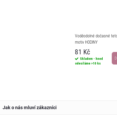
Voděodolné dočasné tet
motiv HODINY
81 Kč
D
Skladem - hned
odesíláme
>10 ks