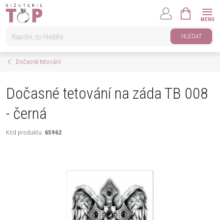
Přejít
NÁKUPNÍ
na
KOŠÍK
obsah
HLEDAT
Dočasné tetování
Dočasné tetování na záda TB 008
- černá
Kód produktu:
65962