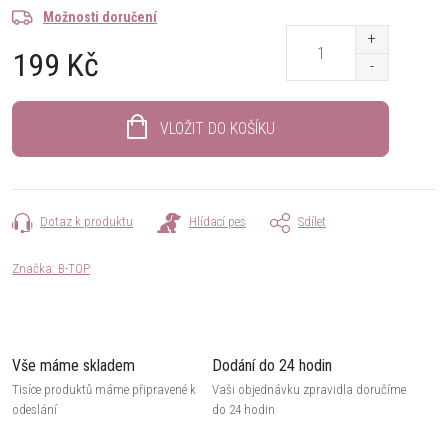
Možnosti doručení
199 Kč
Měrná
cena:
VLOŽIT DO KOŠÍKU
Dotaz k produktu
Hlídací pes
Sdílet
Značka:
B-TOP
Vše máme skladem
Dodání do 24 hodin
Tisíce produktů máme připravené k
Vaši objednávku zpravidla doručíme
odeslání
do 24 hodin