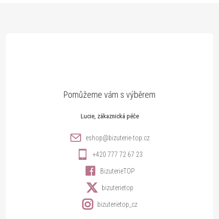
Z
á
p
a
t
Lucie
í
eshop
@
bizuterie-top.cz
+420 777 72 67 23
BizuterieTOP
bizuterietop
bizuterietop_cz