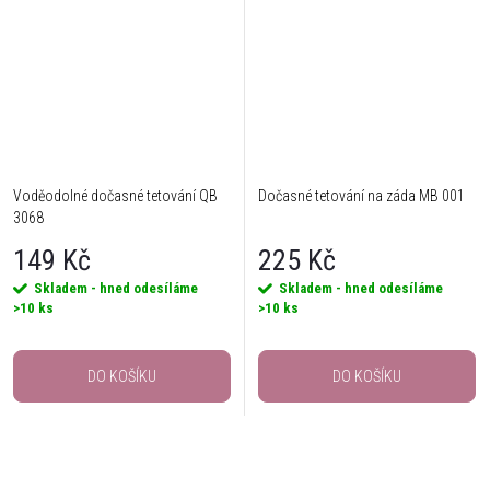
Voděodolné dočasné tetování QB
Dočasné tetování na záda MB 001
3068
149 Kč
225 Kč
Skladem - hned odesíláme
Skladem - hned odesíláme
>10 ks
>10 ks
DO KOŠÍKU
DO KOŠÍKU