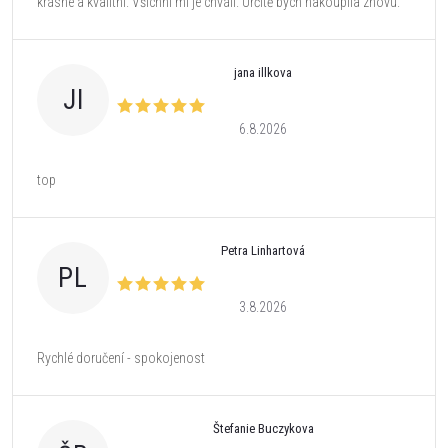
krásné a kvalitní. Všichni mi je chválí. Určitě bych nakoupila znovu.
jana illkova
JI
6.8.2026
top
Petra Linhartová
PL
3.8.2026
Rychlé doručení - spokojenost
Štefanie Buczykova