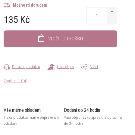
Možnosti doručení
135 Kč
Měrná
cena:
VLOŽIT DO KOŠÍKU
Dotaz k produktu
Hlídací pes
Sdílet
Značka:
B-TOP
Vše máme skladem
Dodání do 24 hodin
Tisíce produktů máme připravené k
Vaši objednávku zpravidla doručíme
odeslání
do 24 hodin