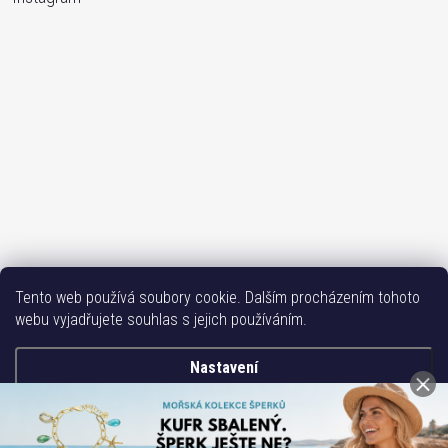
Sledovat na Instagramu
Tento web používá soubory cookie. Dalším procházením tohoto
webu vyjadřujete souhlas s jejich používáním.
Bižutéria TOP
Vše k mobilu
Mobil příslušenství
Issa-Garden
Nastavení
Copyright 2017-2026
Bižuterie TOP CZ
. Všechna práva vyhrazena.
Souhlasím