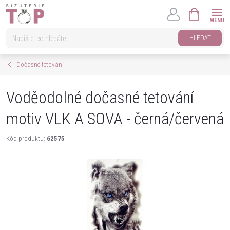
Přejít
NÁKUPNÍ
na
KOŠÍK
obsah
HLEDAT
Dočasné tetování
Voděodolné dočasné tetování
motiv VLK A SOVA - černá/červená
Kód produktu:
62575