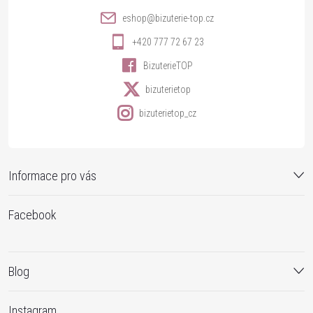
í
eshop
@
bizuterie-top.cz
+420 777 72 67 23
BizuterieTOP
bizuterietop
bizuterietop_cz
Informace pro vás
Facebook
Blog
Instagram