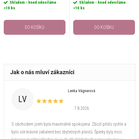
Skladem - hned odesíláme
Skladem - hned odesíláme
>10 ks
>10 ks
DO KOŠÍKU
DO KOŠÍKU
Lenka Vágnerová
LV
7.8.2026
S obchodem jsem byla maximálně spokojena. Zboží přišlo rychle a
bylo vše krásně zabalené bez zbytečných plastů. Šperky byly moc