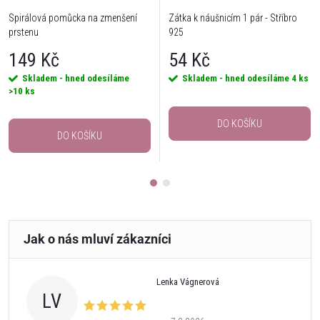
Spirálová pomůcka na zmenšení
Zátka k náušnicím 1 pár - Stříbro
prstenu
925
149 Kč
54 Kč
Skladem - hned odesíláme
Skladem - hned odesíláme
4 ks
>10 ks
DO KOŠÍKU
DO KOŠÍKU
Lenka Vágnerová
LV