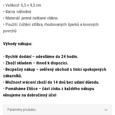
• Velikost: 6,5 × 9,5 cm
• Barva: náhodná
• Materiál: jemné netkané vlákno
• Použití: čištění stříbra, rhodiovaných šperků a kovových
povrchů
Výhody nákupu:
•
Rychlé dodání – odesíláme do 24 hodin.
•
Zboží skladem – ihned k dispozici.
•
Bezpečný nákup – ověřený obchod s tisíci spokojených
zákazníků.
•
Možnost vrácení zboží do 14 dnů bez udání důvodu.
•
Pomáháme Elišce – část zisku z každého nákupu
věnujeme na dobročinný účel
Parametry produktu