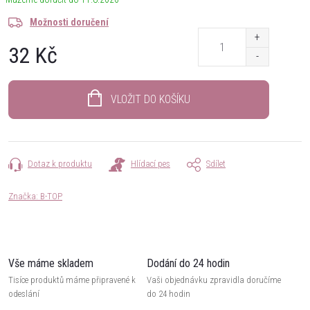
Možnosti doručení
32 Kč
Měrná
cena:
VLOŽIT DO KOŠÍKU
Dotaz k produktu
Hlídací pes
Sdílet
Značka:
B-TOP
Vše máme skladem
Dodání do 24 hodin
Tisíce produktů máme připravené k
Vaši objednávku zpravidla doručíme
odeslání
do 24 hodin