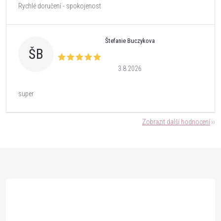
Rychlé doručení - spokojenost
Štefanie Buczykova
ŠB
3.8.2026
super
Zobrazit další hodnocení
Z
á
p