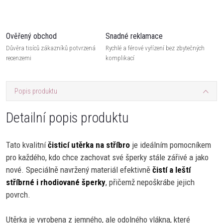
Ověřený obchod
Snadné reklamace
Důvěra tisíců zákazníků potvrzená
Rychlé a férové vyřízení bez zbytečných
recenzemi
komplikací
Popis produktu
Detailní popis produktu
Tato kvalitní
čisticí utěrka na stříbro
je ideálním pomocníkem
pro každého, kdo chce zachovat své šperky stále zářivé a jako
nové. Speciálně navržený materiál efektivně
čistí a leští
stříbrné i rhodiované šperky
, přičemž nepoškrábe jejich
povrch.
Utěrka je vyrobena z jemného, ale odolného vlákna, které