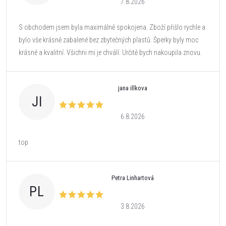
7.8.2026
S obchodem jsem byla maximálně spokojena. Zboží přišlo rychle a
bylo vše krásně zabalené bez zbytečných plastů. Šperky byly moc
krásné a kvalitní. Všichni mi je chválí. Určitě bych nakoupila znovu.
jana illkova
JI
6.8.2026
top
Petra Linhartová
PL
3.8.2026