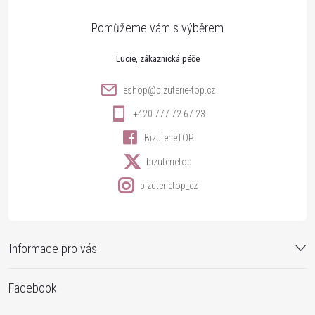
a
t
Lucie
í
eshop
@
bizuterie-top.cz
+420 777 72 67 23
BizuterieTOP
bizuterietop
bizuterietop_cz
Informace pro vás
Facebook