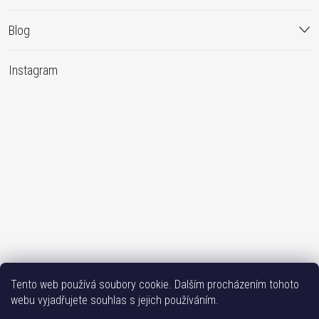
Blog
Instagram
Sledovat na Instagramu
Tento web používá soubory cookie. Dalším procházením tohoto
webu vyjadřujete souhlas s jejich používáním.
Bižutéria TOP
Vše k mobilu
Mobil příslušenství
Issa-Garden