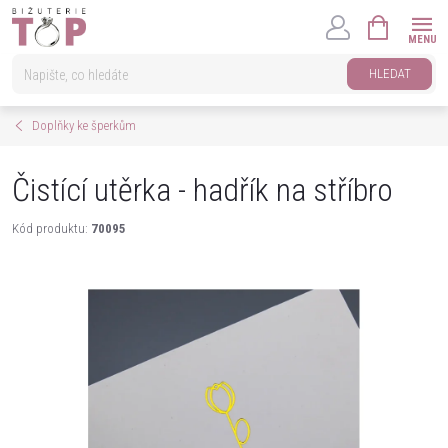
Přejít
NÁKUPNÍ
na
KOŠÍK
obsah
HLEDAT
Doplňky ke šperkům
Čistící utěrka - hadřík na stříbro
Kód produktu:
70095