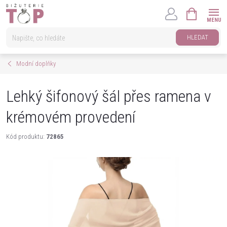
Přejít
NÁKUPNÍ
na
KOŠÍK
obsah
HLEDAT
Modní doplňky
Lehký šifonový šál přes ramena v
krémovém provedení
Kód produktu:
72865