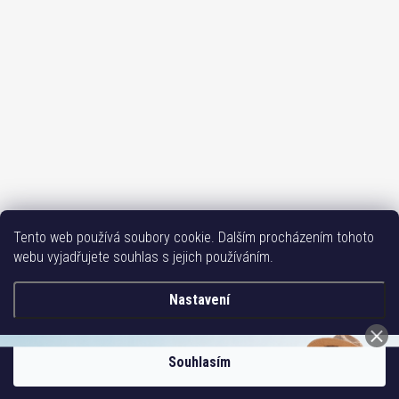
Sledovat na Instagramu
Tento web používá soubory cookie. Dalším procházením tohoto
webu vyjadřujete souhlas s jejich používáním.
Bižutéria TOP
Vše k mobilu
Mobil příslušenství
Issa-Garden
Nastavení
Copyright 2017-2026
Bižuterie TOP CZ
. Všechna práva vyhrazena.
Souhlasím
Vytvořil Shoptet