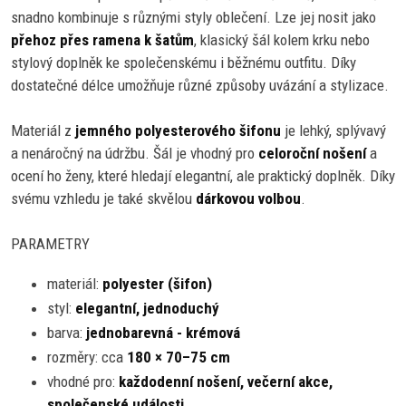
snadno kombinuje s různými styly oblečení. Lze jej nosit jako
přehoz přes ramena k šatům
, klasický šál kolem krku nebo
stylový doplněk ke společenskému i běžnému outfitu. Díky
dostatečné délce umožňuje různé způsoby uvázání a stylizace.
Materiál z
jemného polyesterového šifonu
je lehký, splývavý
a nenáročný na údržbu. Šál je vhodný pro
celoroční nošení
a
ocení ho ženy, které hledají elegantní, ale praktický doplněk. Díky
svému vzhledu je také skvělou
dárkovou volbou
.
PARAMETRY
materiál:
polyester (šifon)
styl:
elegantní, jednoduchý
barva:
jednobarevná - krémová
rozměry: cca
180 × 70–75 cm
vhodné pro:
každodenní nošení, večerní akce,
společenské události