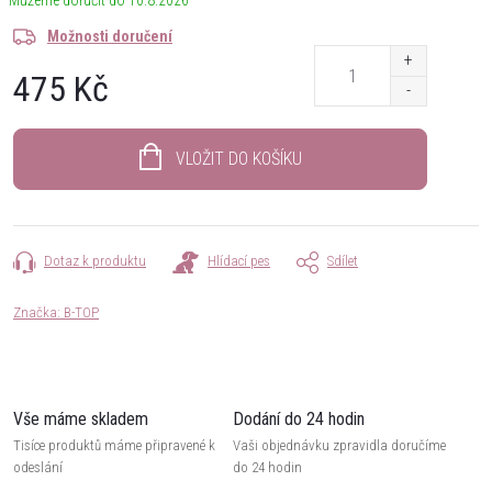
10.8.2026
Možnosti doručení
475 Kč
Měrná
cena:
VLOŽIT DO KOŠÍKU
Dotaz k produktu
Hlídací pes
Sdílet
Značka:
B-TOP
Vše máme skladem
Dodání do 24 hodin
Tisíce produktů máme připravené k
Vaši objednávku zpravidla doručíme
odeslání
do 24 hodin