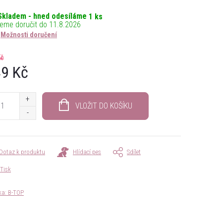
Skladem - hned odesíláme
1 ks
11.8.2026
Možnosti doručení
Kč
9 Kč
á
VLOŽIT DO KOŠÍKU
Dotaz k produktu
Hlídací pes
Sdílet
Tisk
ka:
B-TOP