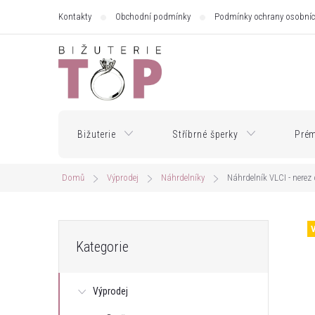
Přejít
Kontakty
Obchodní podmínky
Podmínky ochrany osobníc
na
obsah
Bižuterie
Stříbrné šperky
Prém
Domů
Výprodej
Náhrdelníky
Náhrdelník VLCI - nerez 
P
Přeskočit
Kategorie
kategorie
o
Výprodej
s