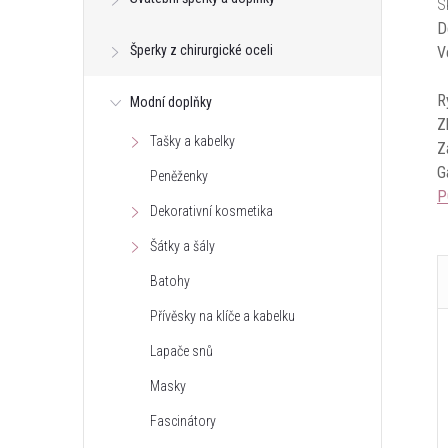
S
D
Šperky z chirurgické oceli
V
R
Modní doplňky
Z
Tašky a kabelky
Z
G
Peněženky
P
Dekorativní kosmetika
Šátky a šály
Batohy
Přívěsky na klíče a kabelku
Lapače snů
Masky
Fascinátory