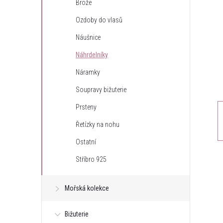
Brože
t
Ozdoby do vlasů
r
Náušnice
Náhrdelníky
a
Náramky
n
Soupravy bižuterie
Prsteny
n
Řetízky na nohu
í
Ostatní
Stříbro 925
p
a
Mořská kolekce
n
Bižuterie