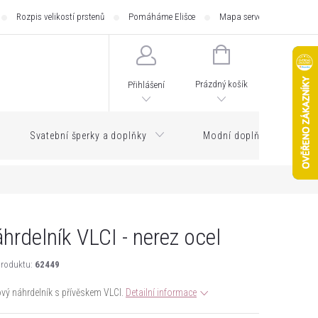
Rozpis velikostí prstenů
Pomáháme Elišce
Mapa serveru
Zásilk
NÁKUPNÍ
KOŠÍK
Prázdný košík
Přihlášení
Svatební šperky a doplňky
Modní doplňky
hrdelník VLCI - nerez ocel
roduktu:
62449
vý náhrdelník s přívěskem VLCI.
Detailní informace