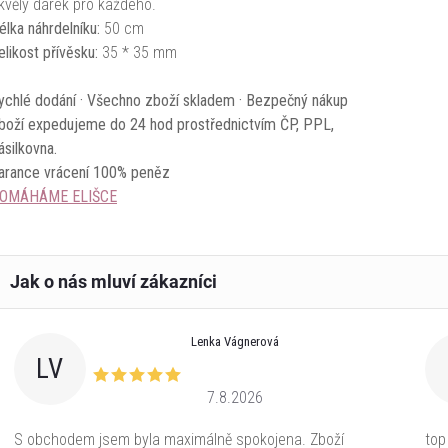
kvělý dárek pro každého.
élka náhrdelníku:
50 cm
elikost přívěsku:
35 * 35 mm
ychlé dodání · Všechno zboží skladem · Bezpečný nákup
boží expedujeme do 24 hod prostřednictvím ČP, PPL,
ásilkovna.
arance vrácení 100% peněz
OMÁHÁME ELIŠCE
Lenka Vágnerová
LV
7.8.2026
S obchodem jsem byla maximálně spokojena. Zboží
top