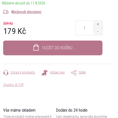
11.8.2026
Možnosti doručení
309 Kč
179 Kč
Měrná
cena:
VLOŽIT DO KOŠÍKU
Dotaz k produktu
Hlídací pes
Sdílet
Značka:
B-TOP
Vše máme skladem
Dodání do 24 hodin
Tisíce produktů máme připravené k
Vaši objednávku zpravidla doručíme