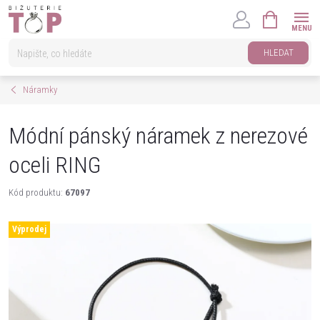
Přejít
NÁKUPNÍ
na
KOŠÍK
obsah
HLEDAT
Náramky
Módní pánský náramek z nerezové
oceli RING
Kód produktu:
67097
Výprodej