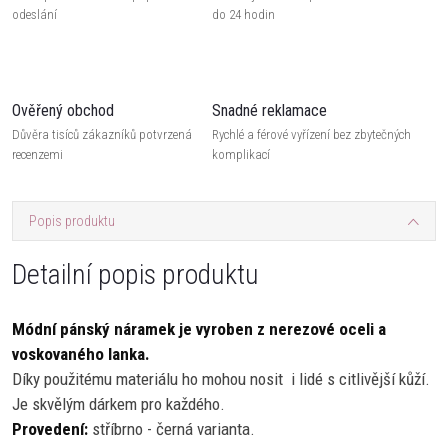
odeslání
do 24 hodin
Ověřený obchod
Snadné reklamace
Důvěra tisíců zákazníků potvrzená
Rychlé a férové vyřízení bez zbytečných
recenzemi
komplikací
Popis produktu
Detailní popis produktu
Módní pánský náramek je vyroben z nerezové oceli a
voskovaného lanka.
Díky použitému materiálu ho mohou nosit i lidé s citlivější kůží.
Je skvělým dárkem pro každého.
Provedení:
stříbrno - černá varianta.