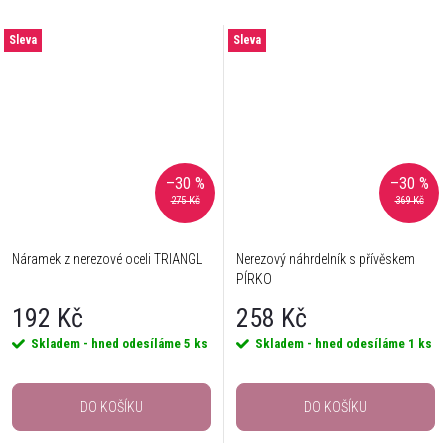
Sleva
Sleva
–30 %
–30 %
275 Kč
369 Kč
Náramek z nerezové oceli TRIANGL
Nerezový náhrdelník s přívěskem
PÍRKO
192 Kč
258 Kč
Skladem - hned odesíláme
5 ks
Skladem - hned odesíláme
1 ks
DO KOŠÍKU
DO KOŠÍKU