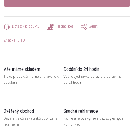
Dotaz k produktu
Hlídací pes
Sdílet
Značka:
B-TOP
Vše máme skladem
Dodání do 24 hodin
Tisíce produktů máme připravené k
Vaši objednávku zpravidla doručíme
odeslání
do 24 hodin
Ověřený obchod
Snadné reklamace
Důvěra tisíců zákazníků potvrzená
Rychlé a férové vyřízení bez zbytečných
recenzemi
komplikací