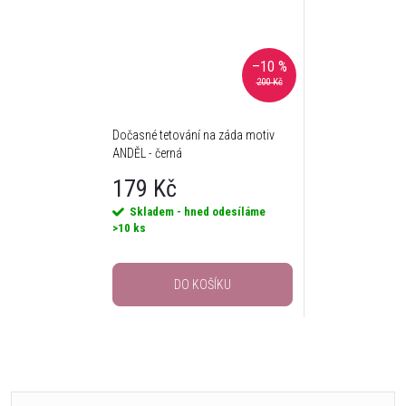
–10 %
200 Kč
Dočasné tetování na záda motiv
ANDĚL - černá
179 Kč
Skladem - hned odesíláme
>10 ks
DO KOŠÍKU