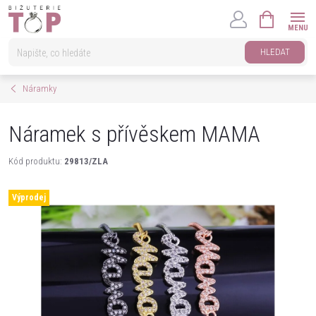
Přejít
NÁKUPNÍ
na
KOŠÍK
obsah
HLEDAT
Náramky
Náramek s přívěskem MAMA
Kód produktu:
29813/ZLA
Výprodej