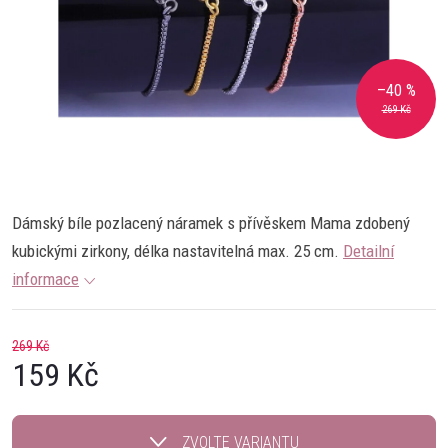
–40 %
269 Kč
Dámský bíle pozlacený náramek s přívěskem Mama zdobený
kubickými zirkony, délka nastavitelná max. 25 cm.
Detailní
informace
269 Kč
159 Kč
Měrná
cena:
ZVOLTE VARIANTU