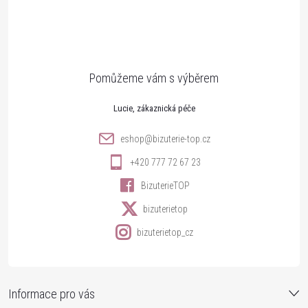
á
p
a
t
Lucie
í
eshop
@
bizuterie-top.cz
+420 777 72 67 23
BizuterieTOP
bizuterietop
bizuterietop_cz
Informace pro vás