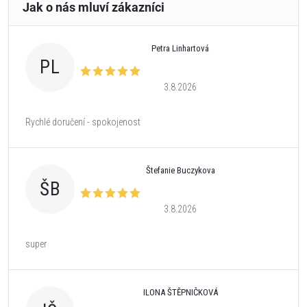
Petra Linhartová
PL
3.8.2026
Rychlé doručení - spokojenost
Štefanie Buczykova
ŠB
3.8.2026
super
ILONA ŠTĚPNIČKOVÁ