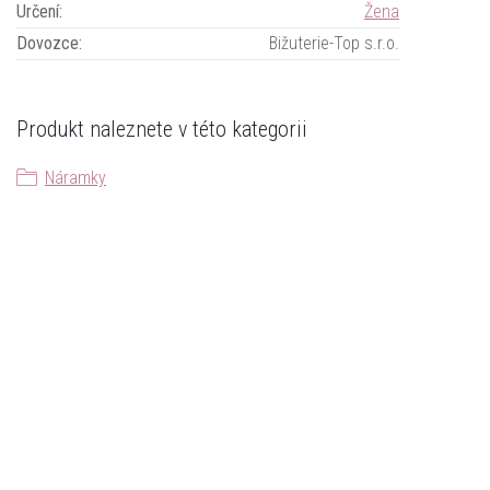
Určení
:
Žena
Dovozce
:
Bižuterie-Top s.r.o.
Produkt naleznete v této kategorii
Náramky