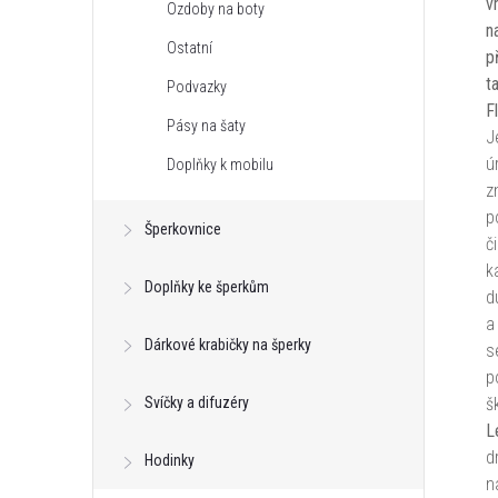
v
Ozdoby na boty
n
Ostatní
p
t
Podvazky
Fl
Pásy na šaty
J
ú
Doplňky k mobilu
z
p
Šperkovnice
č
k
Doplňky ke šperkům
d
a
Dárkové krabičky na šperky
s
p
Svíčky a difuzéry
š
L
d
Hodinky
n