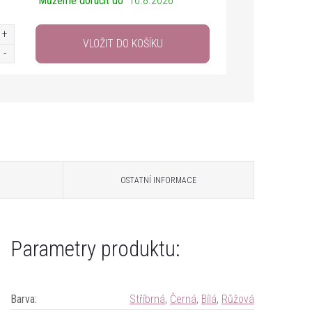
Můžeme doručit do
10.8.2026
VLOŽIT DO KOŠÍKU
OSTATNÍ INFORMACE
Parametry produktu:
Barva
:
Stříbrná
,
Černá
,
Bílá
,
Růžová