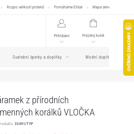
Rozpis velikostí prstenů
Pomáháme Elišce
Mapa serveru
Zásilk
NÁKUPNÍ
KOŠÍK
Prázdný košík
Přihlášení
Svatební šperky a doplňky
Modní doplňky
ramek z přírodních
menných korálků VLOČKA
roduktu:
33491/TYP