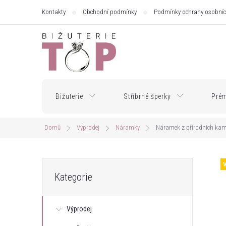
Přejít
Kontakty
Obchodní podmínky
Podmínky ochrany osobníc
na
obsah
Bižuterie
Stříbrné šperky
Prém
Domů
Výprodej
Náramky
Náramek z přírodních ka
P
Přeskočit
Kategorie
kategorie
o
Výprodej
s