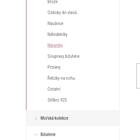
Brože
t
Ozdoby do vlasů
r
Náušnice
Náhrdelníky
a
Náramky
n
Soupravy bižuterie
Prsteny
n
Řetízky na nohu
í
Ostatní
Stříbro 925
p
a
Mořská kolekce
n
Bižuterie