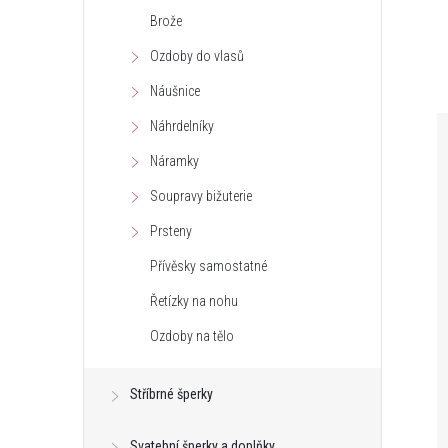
Brože
e
Ozdoby do vlasů
l
Náušnice
Náhrdelníky
Náramky
Soupravy bižuterie
Prsteny
Přívěsky samostatné
Řetízky na nohu
Ozdoby na tělo
Stříbrné šperky
Svatební šperky a doplňky