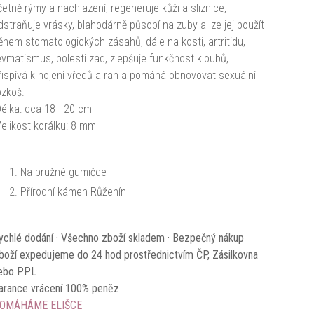
četně rýmy a nachlazení, regeneruje kůži a sliznice,
dstraňuje vrásky, blahodárně působí na zuby a lze jej použít
ěhem stomatologických zásahů, dále na kosti, artritidu,
evmatismus, bolesti zad, zlepšuje funkčnost kloubů,
řispívá k hojení vředů a ran a pomáhá obnovovat sexuální
ozkoš.
élka: cca 18 - 20 cm
elikost korálku: 8 mm
Na pružné gumičce
Přírodní kámen Růženín
ychlé dodání · Všechno zboží skladem · Bezpečný nákup
boží expedujeme do 24 hod prostřednictvím ČP, Zásilkovna
ebo PPL
arance vrácení 100% peněz
OMÁHÁME ELIŠCE