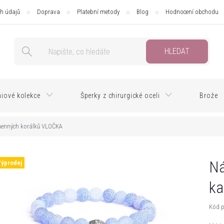
h údajů
Doprava
Platební metody
Blog
Hodnocení obchodu
HLEDAT
iové kolekce
Šperky z chirurgické oceli
Brože
menných korálků VLOČKA
Ná
Výprodej
ka
Kód p