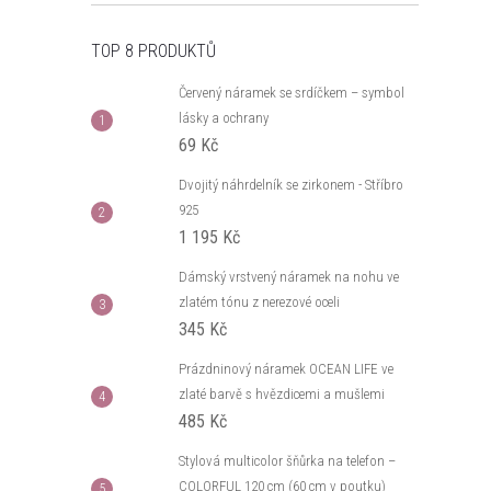
TOP 8 PRODUKTŮ
Červený náramek se srdíčkem – symbol
lásky a ochrany
69 Kč
Dvojitý náhrdelník se zirkonem - Stříbro
925
1 195 Kč
Dámský vrstvený náramek na nohu ve
zlatém tónu z nerezové oceli
345 Kč
Prázdninový náramek OCEAN LIFE ve
zlaté barvě s hvězdicemi a mušlemi
485 Kč
Stylová multicolor šňůrka na telefon –
COLORFUL 120 cm (60 cm v poutku)