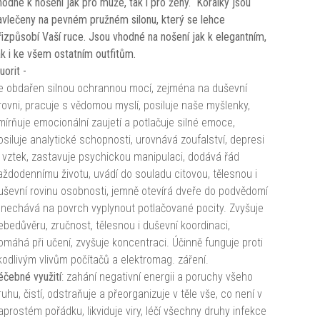
hodné k nošení jak pro muže, tak i pro ženy. Korálky jsou
avlečeny na pevném pružném silonu, který se lehce
řizpůsobí Vaší ruce. Jsou vhodné na nošení jak k elegantním,
ak i ke všem ostatním outfitům.
uorit -
e obdařen silnou ochrannou mocí, zejména na duševní
rovni, pracuje s vědomou myslí, posiluje naše myšlenky,
mírňuje emocionální zaujetí a potlačuje silné emoce,
osiluje analytické schopnosti, urovnává zoufalství, depresi
i vztek, zastavuje psychickou manipulaci, dodává řád
aždodennímu životu, uvádí do souladu citovou, tělesnou i
uševní rovinu osobnosti, jemně otevírá dveře do podvědomí
 nechává na povrch vyplynout potlačované pocity. Zvyšuje
ebedůvěru, zručnost, tělesnou i duševní koordinaci,
omáhá při učení, zvyšuje koncentraci. Účinně funguje proti
kodlivým vlivům počítačů a elektromag. záření.
éčebné využití
: zahání negativní energii a poruchy všeho
ruhu, čistí, odstraňuje a přeorganizuje v těle vše, co není v
aprostém pořádku, likviduje viry, léčí všechny druhy infekce