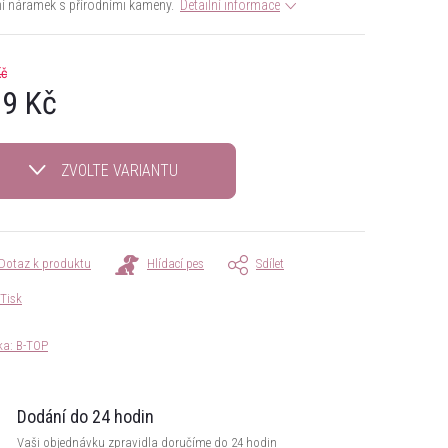
í náramek s přírodními kameny.
Detailní informace
Kč
9 Kč
á
ZVOLTE VARIANTU
Dotaz k produktu
Hlídací pes
Sdílet
Tisk
ka:
B-TOP
Dodání do 24 hodin
Vaši objednávku zpravidla doručíme do 24 hodin