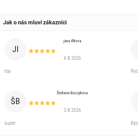
jana illkova
JI
6.8.2026
top
Ryc
Štefanie Buczykova
ŠB
3.8.2026
super
Byl