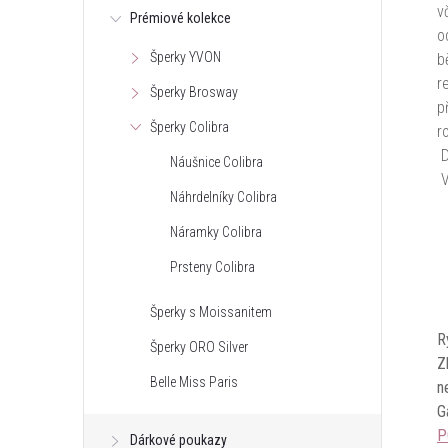
v
Prémiové kolekce
o
Šperky YVON
b
r
Šperky Brosway
p
Šperky Colibra
r
D
Náušnice Colibra
V
Náhrdelníky Colibra
Náramky Colibra
Prsteny Colibra
Šperky s Moissanitem
R
Šperky ORO Silver
Z
Belle Miss Paris
n
G
P
Dárkové poukazy