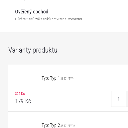
Ověřený obchod
Důvěra tisíců zákazníků potvrzená recenzemi
Typ: Typ 1
33491/TYP
325 Kč
179 Kč
Typ: Typ 2
33491/TYP2