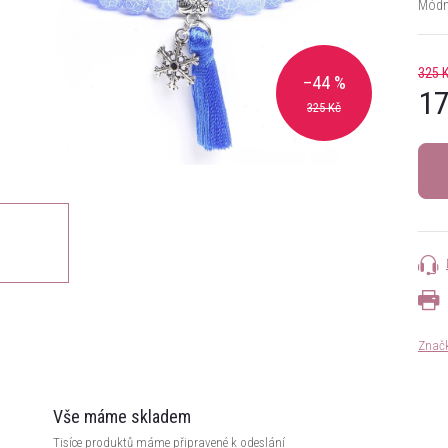
Módn
325 
–44 %
17
325 Kč
Měrn
cena:
Znač
Vše máme skladem
Tisíce produktů máme připravené k odeslání