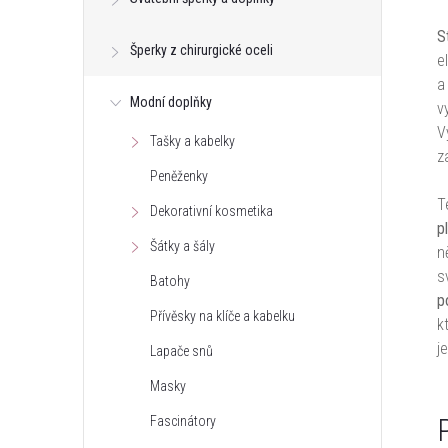
S
Šperky z chirurgické oceli
e
a
Modní doplňky
v
V
Tašky a kabelky
z
Peněženky
T
Dekorativní kosmetika
p
Šátky a šály
n
s
Batohy
p
Přívěsky na klíče a kabelku
k
j
Lapače snů
Masky
Fascinátory