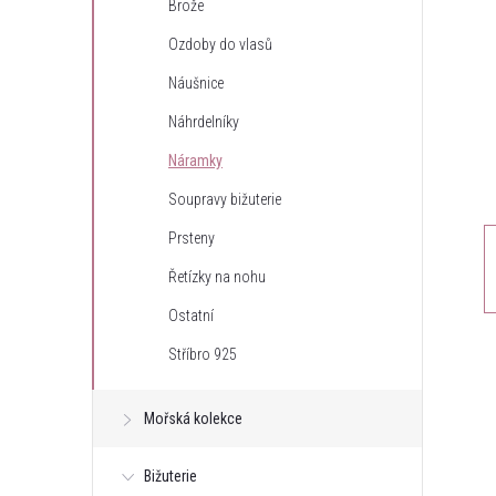
Brože
t
Ozdoby do vlasů
r
Náušnice
Náhrdelníky
a
Náramky
n
Soupravy bižuterie
Prsteny
n
Řetízky na nohu
í
Ostatní
Stříbro 925
p
a
Mořská kolekce
n
Bižuterie