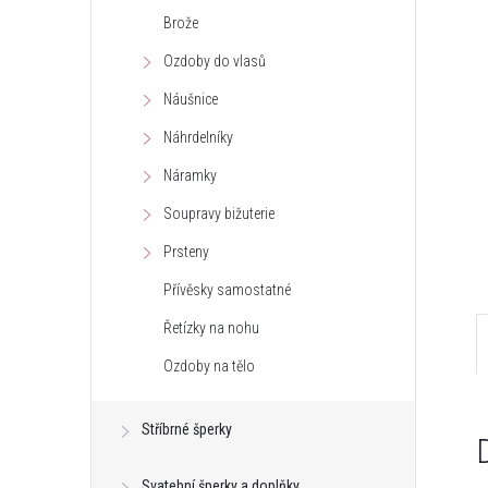
Brože
e
Ozdoby do vlasů
l
Náušnice
Náhrdelníky
Náramky
Soupravy bižuterie
Prsteny
Přívěsky samostatné
Řetízky na nohu
Ozdoby na tělo
Stříbrné šperky
Svatební šperky a doplňky