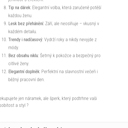
Tip na dárek:
Elegantní volba, která zaručeně potěší
každou ženu.
Lesk bez přehánění:
Září, ale neoslňuje – vkusný v
každém detailu.
Trendy i nadčasový:
Vydrží roky a nikdy nevyjde z
módy.
Bez obsahu niklu:
Šetrný k pokožce a bezpečný pro
citlivé ženy.
Elegantní doplněk:
Perfektní na slavnostní večeři i
běžný pracovní den.
ekupujete jen náramek, ale šperk, který podtrhne vaši
sobitost a styl ?