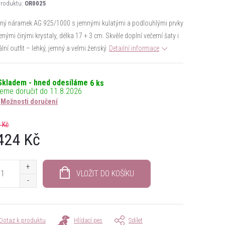
roduktu:
OR0025
rný náramek AG 925/1000 s jemnými kulatými a podlouhlými prvky
nými čirými krystaly, délka 17 + 3 cm. Skvěle doplní večerní šaty i
lní outfit – lehký, jemný a velmi ženský.
Detailní informace
Skladem - hned odesíláme
6 ks
11.8.2026
Možnosti doručení
 Kč
424 Kč
á
VLOŽIT DO KOŠÍKU
Dotaz k produktu
Hlídací pes
Sdílet