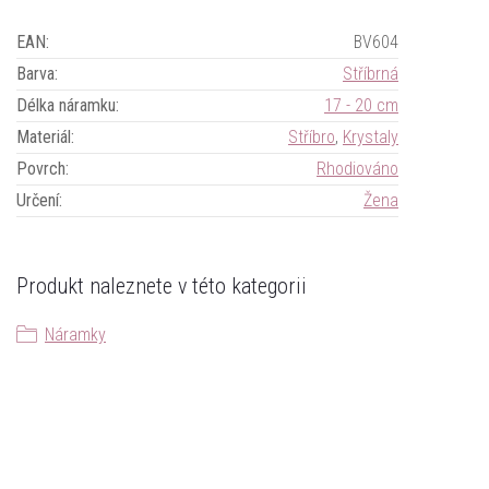
EAN
:
BV604
Barva
:
Stříbrná
Délka náramku
:
17 - 20 cm
Materiál
:
Stříbro
,
Krystaly
Povrch
:
Rhodiováno
Určení
:
Žena
Produkt naleznete v této kategorii
Náramky