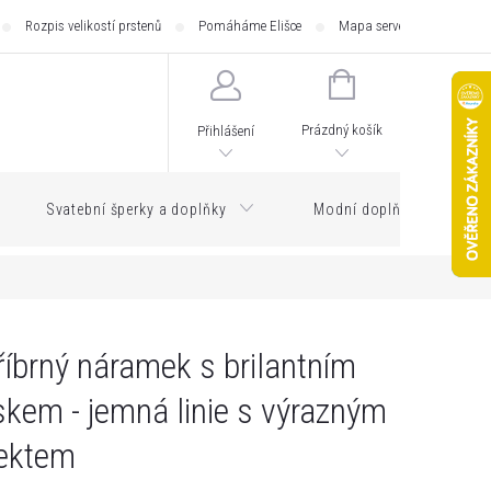
Rozpis velikostí prstenů
Pomáháme Elišce
Mapa serveru
Zásilk
NÁKUPNÍ
KOŠÍK
Prázdný košík
Přihlášení
Svatební šperky a doplňky
Modní doplňky
říbrný náramek s brilantním
skem - jemná linie s výrazným
ektem