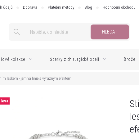
h údajů
Doprava
Platební metody
Blog
Hodnocení obchodu
HLEDAT
iové kolekce
Šperky z chirurgické oceli
Brože
tním leskem - jemná linie s výrazným efektem
St
Sleva
le
ef