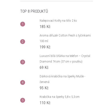
TOP 8 PRODUKTŮ
Nalepovací Květy na tělo 2 ks
185 Kč
Aroma difuzér Cotton Fresh s tyčinkami
100 ml
199 Kč
Luxusní bílá šňůrka na telefon – Crystal
Diamond 74 cm (37 cm v poutku)
69 Kč
Dárková krabička na šperky Mušle -
červená
95 Kč
Krabička na šperky 5,8 x 5,3 cm
110 Kč