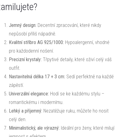
zamilujete?
Jemný design:
Decentní zpracování, které nikdy
nepůsobí příliš nápadně.
Kvalitní stříbro AG 925/1000:
Hypoalergenní, vhodné
pro každodenní nošení.
Precizní krystaly:
Třpytivé detaily, které oživí celý váš
outfit.
Nastavitelná délka 17 + 3 cm:
Sedí perfektně na každé
zápěstí.
Univerzální elegance:
Hodí se ke každému stylu –
romantickému i modernímu.
Lehký a příjemný:
Nezatěžuje ruku, můžete ho nosit
celý den.
Minimalistický, ale výrazný:
Ideální pro ženy, které milují
jemnost s efektem.