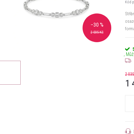
Kód p
Stříb
osaze
–30 %
formá
2 035 Kč
2 035
1 
Měrn
cena: