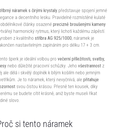
tříbrný náramek s čirými krystaly
představuje spojení jemné
legance a decentního lesku. Pravidelně rozmístěné kulaté
 obdélníkové články osazené
precizně broušenými kameny
ytvářejí harmonický rytmus, který lichotí každému zápěstí.
yroben z kvalitního
stříbra AG 925/1000
, náramek je
akončen nastavitelným zapínáním pro délku 17 + 3 cm.
ento šperk je ideální volbou pro
večerní příležitosti, svatby,
lesy
nebo důležité pracovní schůzky. Jeho
všestrannost
z
ěj ale dělá i skvělý doplněk k bílým košilím nebo jemným
vetříkům. Je to náramek, který nevyčnívá, ale
přitahuje
ozornost
svou čistou krásou. Přesně ten kousek, díky
terému se budete cítit krásně, aniž byste museli říkat
ediné slovo.
Proč si tento náramek