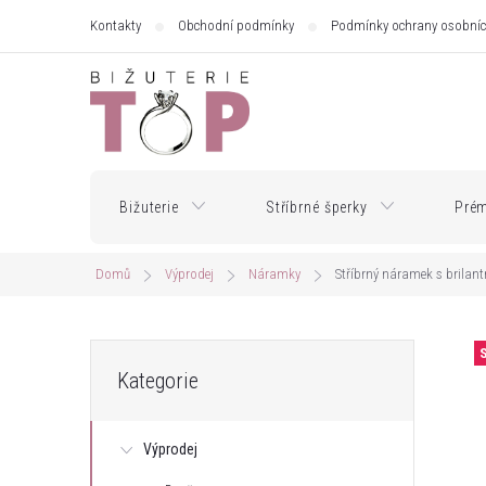
Přejít
Kontakty
Obchodní podmínky
Podmínky ochrany osobníc
na
obsah
Bižuterie
Stříbrné šperky
Prém
Domů
Výprodej
Náramky
Stříbrný náramek s brilan
P
Přeskočit
Kategorie
kategorie
o
Výprodej
s