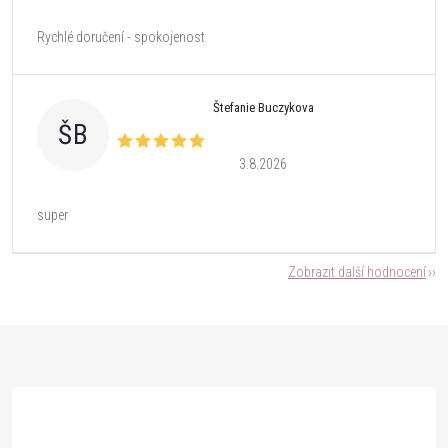
Rychlé doručení - spokojenost
Štefanie Buczykova
ŠB
3.8.2026
super
Zobrazit další hodnocení
Z
á