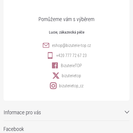
p
a
t
Lucie
í
eshop
@
bizuterie-top.cz
+420 777 72 67 23
BizuterieTOP
bizuterietop
bizuterietop_cz
Informace pro vás
Facebook