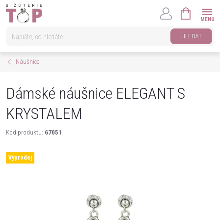
Přejít
NÁKUPNÍ
na
KOŠÍK
obsah
HLEDAT
Náušnice
Dámské náušnice ELEGANT S
KRYSTALEM
Kód produktu:
67051
Výprodej