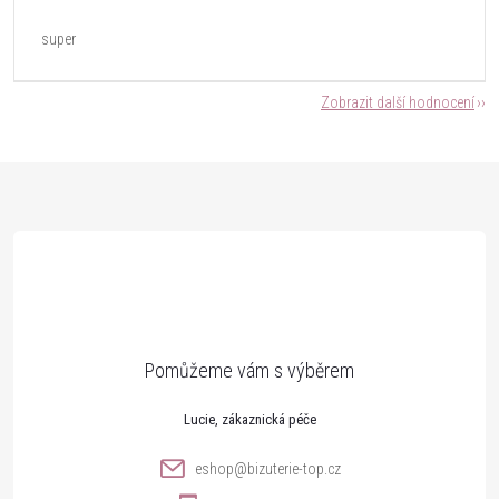
super
Zobrazit další hodnocení
Z
á
p
a
t
Lucie
í
eshop
@
bizuterie-top.cz