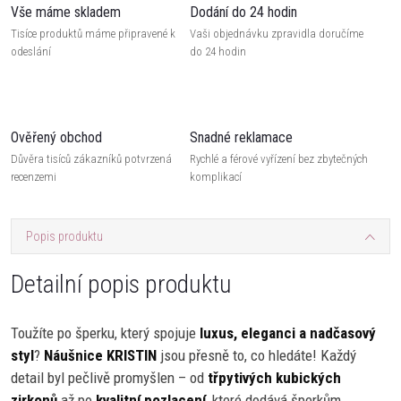
Vše máme skladem
Dodání do 24 hodin
Tisíce produktů máme připravené k
Vaši objednávku zpravidla doručíme
odeslání
do 24 hodin
Ověřený obchod
Snadné reklamace
Důvěra tisíců zákazníků potvrzená
Rychlé a férové vyřízení bez zbytečných
recenzemi
komplikací
Popis produktu
Detailní popis produktu
Toužíte po šperku, který spojuje
luxus, eleganci a nadčasový
styl
?
Náušnice KRISTIN
jsou přesně to, co hledáte! Každý
detail byl pečlivě promyšlen – od
třpytivých kubických
zirkonů
až po
kvalitní pozlacení
, které dodává šperkům