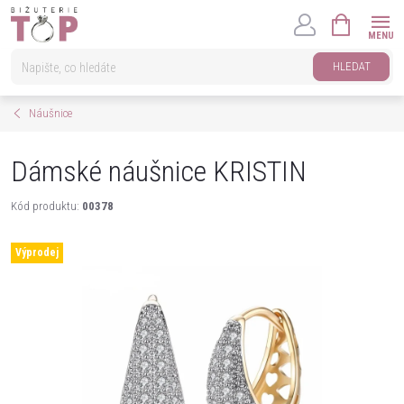
Přejít
NÁKUPNÍ
na
KOŠÍK
obsah
HLEDAT
Náušnice
Dámské náušnice KRISTIN
Kód produktu:
00378
Výprodej