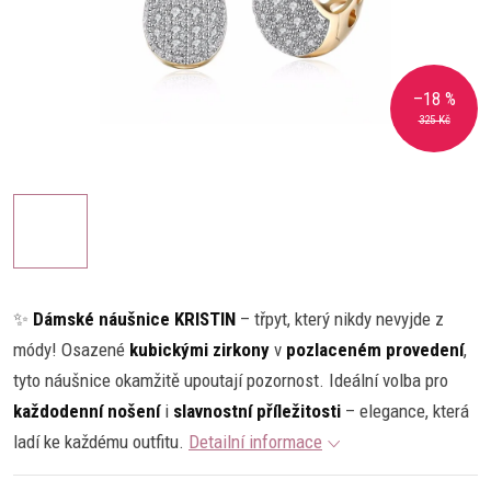
–18 %
325 Kč
✨
Dámské náušnice KRISTIN
– třpyt, který nikdy nevyjde z
módy! Osazené
kubickými zirkony
v
pozlaceném provedení
,
tyto náušnice okamžitě upoutají pozornost. Ideální volba pro
každodenní nošení
i
slavnostní příležitosti
– elegance, která
ladí ke každému outfitu.
Detailní informace