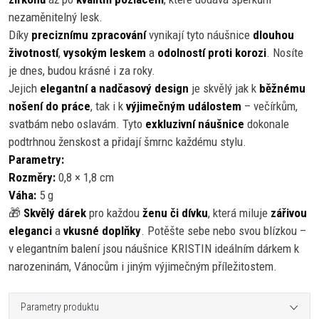
nezaměnitelný lesk.
Díky
preciznímu zpracování
vynikají tyto náušnice
dlouhou
životností
,
vysokým leskem
a
odolností proti korozi
. Nosíte
je dnes, budou krásné i za roky.
Jejich
elegantní a nadčasový design
je skvělý jak k
běžnému
nošení do práce
, tak i k
výjimečným událostem
– večírkům,
svatbám nebo oslavám. Tyto
exkluzivní náušnice
dokonale
podtrhnou ženskost a přidají šmrnc každému stylu.
Parametry:
Rozměry:
0,8 × 1,8 cm
Váha:
5 g
🎁
Skvělý dárek
pro každou
ženu či dívku
, která miluje
zářivou
eleganci
a
vkusné doplňky
. Potěšte sebe nebo svou blízkou –
v elegantním balení jsou náušnice KRISTIN ideálním dárkem k
narozeninám, Vánocům i jiným výjimečným příležitostem.
Parametry produktu