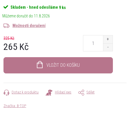
Skladem - hned odesíláme
9 ks
11.8.2026
Možnosti doručení
325 Kč
265 Kč
Měrná
cena:
VLOŽIT DO KOŠÍKU
Dotaz k produktu
Hlídací pes
Sdílet
Značka:
B-TOP