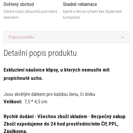
Ověřený obchod
Snadné reklamace
Důvěra tisíců zákazníků potvrzená
Rychlé a férové vyřízení bez zbytečných
recenzemi
komplikací
Popis produktu
Detailní popis produktu
Exkluzivní náušnice klipsy, u kterých nemusíte mít
propíchnuté ucho.
Jsou skvělým dárkem pro každou ženu, či dívku.
Velikost:
7,5 * 4,5 cm
Rychlé dodání · Všechno zboží skladem · Bezpečný nákup
Zboží expedujeme do 24 hod prostřednictvím ČP, PPL,
Zásilkovna.