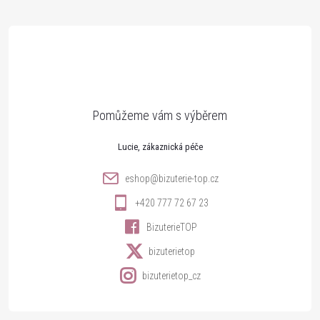
á
p
a
t
Lucie
í
eshop
@
bizuterie-top.cz
+420 777 72 67 23
BizuterieTOP
bizuterietop
bizuterietop_cz