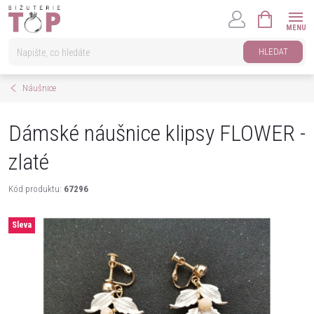
Přejít
NÁKUPNÍ
na
KOŠÍK
obsah
HLEDAT
Náušnice
Dámské náušnice klipsy FLOWER -
zlaté
Kód produktu:
67296
Sleva