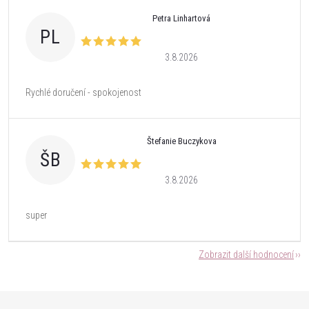
Petra Linhartová
PL
3.8.2026
Rychlé doručení - spokojenost
Štefanie Buczykova
ŠB
3.8.2026
super
Zobrazit další hodnocení
Z