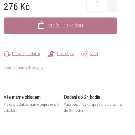
276 Kč
Měrná
cena:
VLOŽIT DO KOŠÍKU
Dotaz k produktu
Hlídací pes
Sdílet
Značka:
Naishide Jewelry
Vše máme skladem
Dodání do 24 hodin
Tisíce produktů máme připravené k
Vaši objednávku zpravidla doručíme
odeslání
do 24 hodin