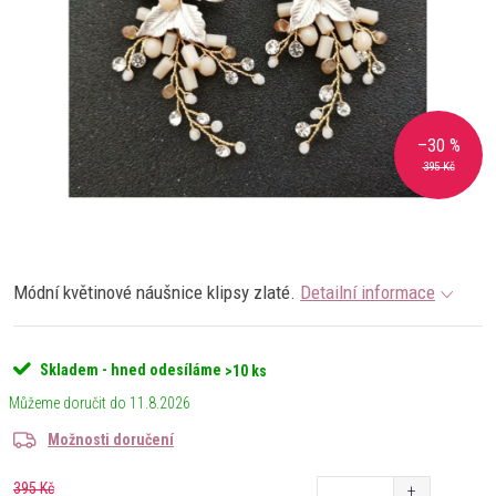
–30 %
395 Kč
Módní květinové náušnice klipsy zlaté.
Detailní informace
Skladem - hned odesíláme
>10 ks
11.8.2026
Možnosti doručení
395 Kč