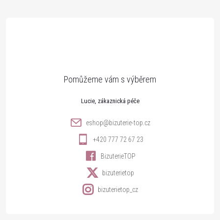
á
p
a
t
Lucie
í
eshop
@
bizuterie-top.cz
+420 777 72 67 23
BizuterieTOP
bizuterietop
bizuterietop_cz