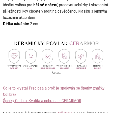
ideální volbou pro
běžné nošení
, pracovní schůzky i slavnostní
příležitosti, kdy chcete vsadit na osvědčenou klasiku s jemným
luxusním akcentem.
Délka náušnic:
2 cm.
Co je to krystal Preciosa a proč je spojován se šperky značky
Colibra?
Šperky Colibra: Kvalita a ochrana s CERARMOR