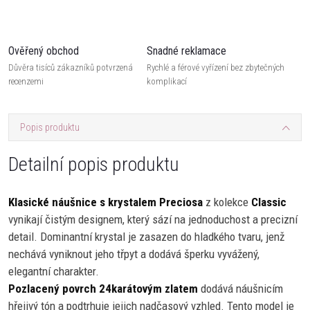
Ověřený obchod
Snadné reklamace
Důvěra tisíců zákazníků potvrzená
Rychlé a férové vyřízení bez zbytečných
recenzemi
komplikací
Popis produktu
Detailní popis produktu
Klasické náušnice s krystalem Preciosa
z kolekce
Classic
vynikají čistým designem, který sází na jednoduchost a precizní
detail. Dominantní krystal je zasazen do hladkého tvaru, jenž
nechává vyniknout jeho třpyt a dodává šperku vyvážený,
elegantní charakter.
Pozlacený povrch 24karátovým zlatem
dodává náušnicím
hřejivý tón a podtrhuje jejich nadčasový vzhled. Tento model je