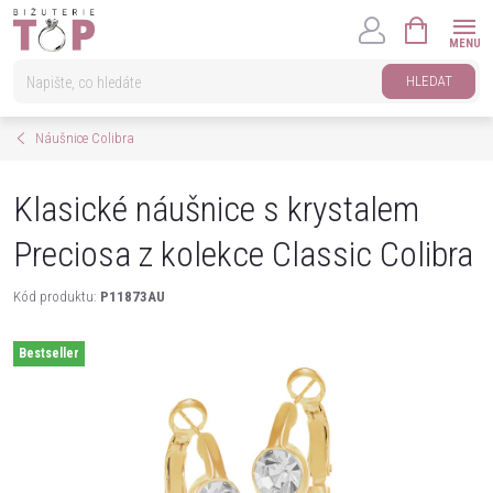
Přejít
NÁKUPNÍ
na
KOŠÍK
obsah
HLEDAT
Náušnice Colibra
Klasické náušnice s krystalem
Preciosa z kolekce Classic Colibra
Kód produktu:
P11873AU
Bestseller