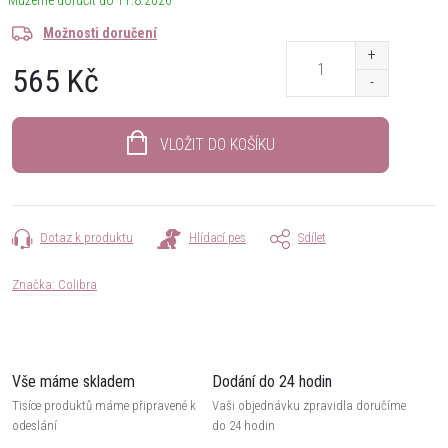
11.8.2026
Možnosti doručení
565 Kč
Měrná
cena:
VLOŽIT DO KOŠÍKU
Dotaz k produktu
Hlídací pes
Sdílet
Značka:
Colibra
Vše máme skladem
Dodání do 24 hodin
Tisíce produktů máme připravené k
Vaši objednávku zpravidla doručíme
odeslání
do 24 hodin