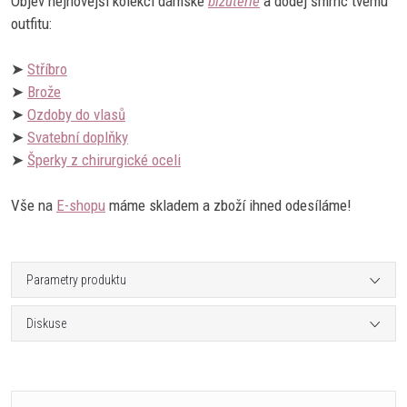
Objev nejnovější kolekci dámské
bižuterie
a dodej šmrnc tvému
outfitu:
➤
Stříbro
➤
Brože
➤
Ozdoby do vlasů
➤
Svatební doplňky
➤
Šperky z chirurgické oceli
Vše na
E-shopu
máme skladem a zboží ihned odesíláme!
Parametry produktu
Diskuse