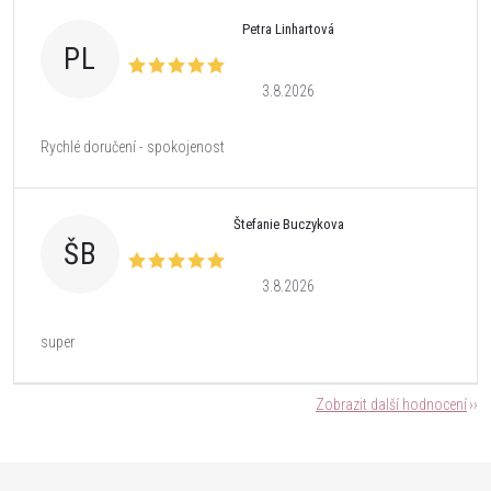
Petra Linhartová
PL
3.8.2026
Rychlé doručení - spokojenost
Štefanie Buczykova
ŠB
3.8.2026
super
Zobrazit další hodnocení
Z