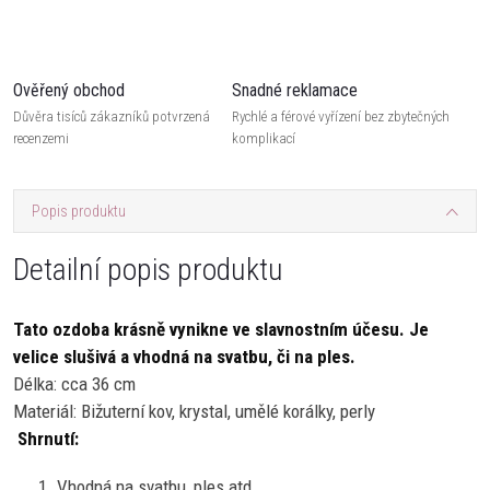
Ověřený obchod
Snadné reklamace
Důvěra tisíců zákazníků potvrzená
Rychlé a férové vyřízení bez zbytečných
recenzemi
komplikací
Popis produktu
Detailní popis produktu
Tato ozdoba krásně vynikne ve slavnostním účesu. Je
velice slušivá a vhodná na svatbu, či na ples.
Délka: cca 36 cm
Materiál: Bižuterní kov, krystal, umělé korálky, perly
Shrnutí:
Vhodná na svatbu, ples atd.