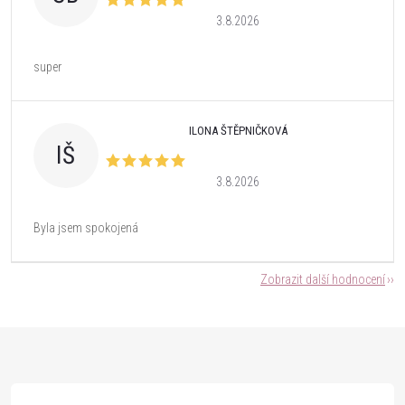
3.8.2026
super
ILONA ŠTĚPNIČKOVÁ
IŠ
3.8.2026
Byla jsem spokojená
Zobrazit další hodnocení
Z
á