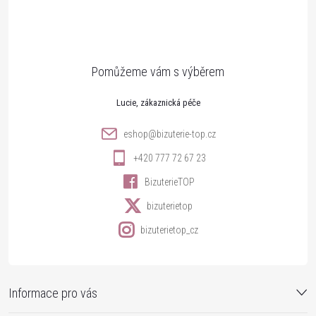
p
a
t
Lucie
í
eshop
@
bizuterie-top.cz
+420 777 72 67 23
BizuterieTOP
bizuterietop
bizuterietop_cz
Informace pro vás