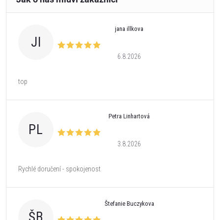
jana illkova
JI
6.8.2026
top
Petra Linhartová
PL
3.8.2026
Rychlé doručení - spokojenost
Štefanie Buczykova
ŠB