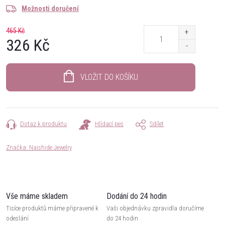
Možnosti doručení
465 Kč
326 Kč
Měrná
cena:
VLOŽIT DO KOŠÍKU
Dotaz k produktu
Hlídací pes
Sdílet
Značka:
Naishide Jewelry
Vše máme skladem
Dodání do 24 hodin
Tisíce produktů máme připravené k
Vaši objednávku zpravidla doručíme
odeslání
do 24 hodin