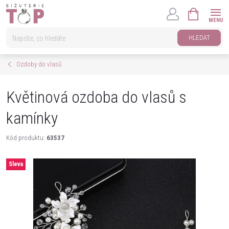
Přejít
NÁKUPNÍ
na
KOŠÍK
obsah
HLEDAT
Ozdoby do vlasů
Květinová ozdoba do vlasů s
kamínky
Kód produktu:
63537
Sleva