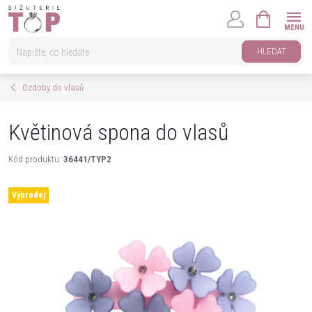
Přejít
NÁKUPNÍ
na
KOŠÍK
obsah
HLEDAT
Ozdoby do vlasů
Květinová spona do vlasů
Kód produktu:
36441/TYP2
Výprodej