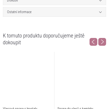
Diskuse
Ostatní informace
K tomuto produktu doporučujeme ještě
dokoupit
Vlasová spona s krystaly
Spona do vlasů s kamínky