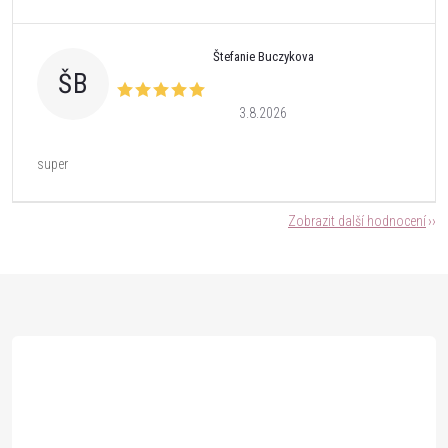
Štefanie Buczykova
ŠB
3.8.2026
super
Zobrazit další hodnocení
Z
á
p