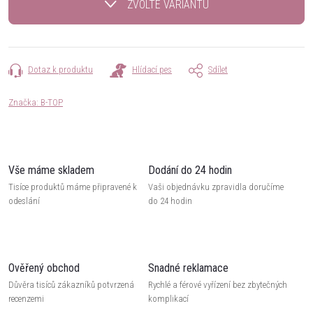
ZVOLTE VARIANTU
Dotaz k produktu
Hlídací pes
Sdílet
Značka:
B-TOP
Vše máme skladem
Dodání do 24 hodin
Tisíce produktů máme připravené k
Vaši objednávku zpravidla doručíme
odeslání
do 24 hodin
Ověřený obchod
Snadné reklamace
Důvěra tisíců zákazníků potvrzená
Rychlé a férové vyřízení bez zbytečných
recenzemi
komplikací