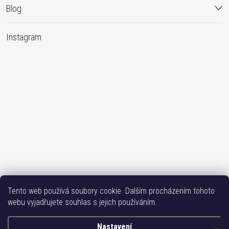
Blog
Instagram
Sledovat na Instagramu
Tento web používá soubory cookie. Dalším procházením tohoto
webu vyjadřujete souhlas s jejich používáním.
Bižutéria TOP
Vše k mobilu
Mobil příslušenství
Issa-Garden
Nastavení