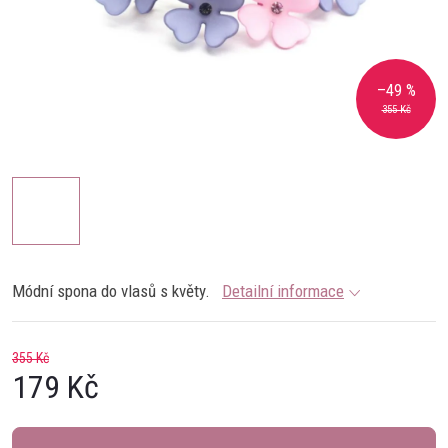
–49 %
355 Kč
Módní spona do vlasů s květy.
Detailní informace
355 Kč
179 Kč
Měrná
cena: