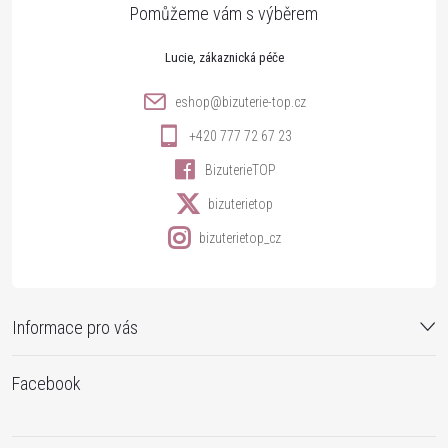
a
t
Lucie
í
eshop
@
bizuterie-top.cz
+420 777 72 67 23
BizuterieTOP
bizuterietop
bizuterietop_cz
Informace pro vás
Facebook