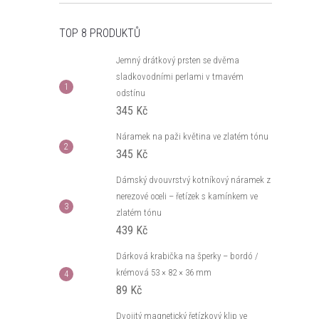
TOP 8 PRODUKTŮ
Jemný drátkový prsten se dvěma
sladkovodními perlami v tmavém
odstínu
345 Kč
Náramek na paži květina ve zlatém tónu
345 Kč
Dámský dvouvrstvý kotníkový náramek z
nerezové oceli – řetízek s kamínkem ve
zlatém tónu
439 Kč
Dárková krabička na šperky – bordó /
krémová 53 × 82 × 36 mm
89 Kč
Dvojitý magnetický řetízkový klip ve