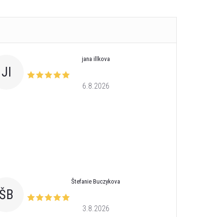
jana illkova
JI
6.8.2026
Štefanie Buczykova
ŠB
3.8.2026