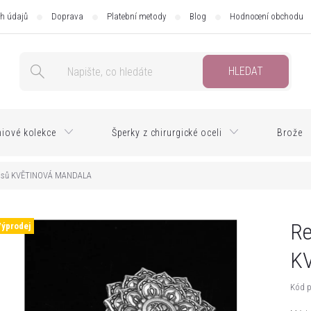
h údajů
Doprava
Platební metody
Blog
Hodnocení obchodu
HLEDAT
iové kolekce
Šperky z chirurgické oceli
Brože
lasů KVĚTINOVÁ MANDALA
Re
Výprodej
K
Kód p