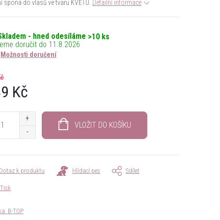
 spona do vlasů ve tvaru KVĚTU.
Detailní informace
Skladem - hned odesíláme
>10 ks
11.8.2026
Možnosti doručení
Kč
9 Kč
á
VLOŽIT DO KOŠÍKU
Dotaz k produktu
Hlídací pes
Sdílet
Tisk
ka:
B-TOP