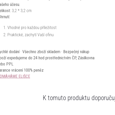
ašeho účesu.
elikost:
3,2 * 3,2 cm
hrnutí:
Vhodné pro každou příležitost
Praktické, zachytí Vaší ofinu
ychlé dodání · Všechno zboží skladem · Bezpečný nákup
boží expedujeme do 24 hod prostřednictvím ČP, Zásilkovna
ebo PPL
arance vrácení 100% peněz
OMÁHÁME ELIŠCE
K tomuto produktu doporučuj