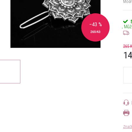
Módní
–43 %
265 Kč
265 
14
Měrn
cena:
Znač