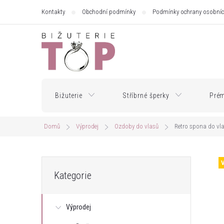
Přejít
Kontakty
Obchodní podmínky
Podmínky ochrany osobníc
na
obsah
Bižuterie
Stříbrné šperky
Prém
Domů
Výprodej
Ozdoby do vlasů
Retro spona do v
P
Přeskočit
Kategorie
kategorie
o
Výprodej
s