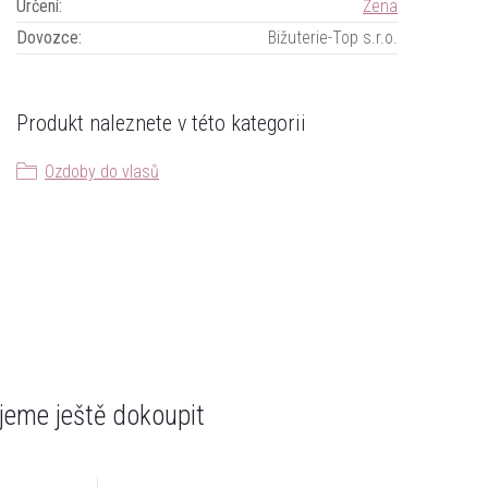
Určení
:
Žena
Dovozce
:
Bižuterie-Top s.r.o.
Produkt naleznete v této kategorii
Ozdoby do vlasů
eme ještě dokoupit