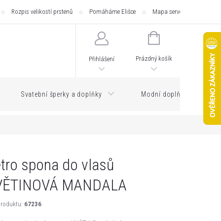
Rozpis velikostí prstenů
Pomáháme Elišce
Mapa serveru
Zásilk
NÁKUPNÍ
KOŠÍK
Prázdný košík
Přihlášení
Svatební šperky a doplňky
Modní doplňky
tro spona do vlasů
VĚTINOVÁ MANDALA
roduktu:
67236