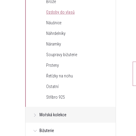
Brože
t
Ozdoby do vlasů
r
Náušnice
Náhrdelníky
a
Náramky
n
Soupravy bižuterie
Prsteny
n
Řetízky na nohu
í
Ostatní
Stříbro 925
p
a
Mořská kolekce
n
Bižuterie