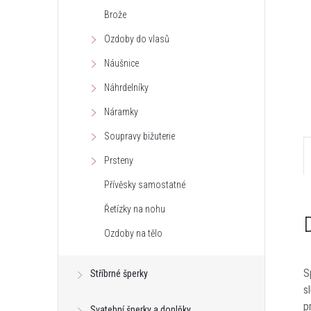
Brože
e
Ozdoby do vlasů
l
Náušnice
Náhrdelníky
Náramky
Soupravy bižuterie
Prsteny
Přívěsky samostatné
Řetízky na nohu
Ozdoby na tělo
S
Stříbrné šperky
s
p
Svatební šperky a doplňky