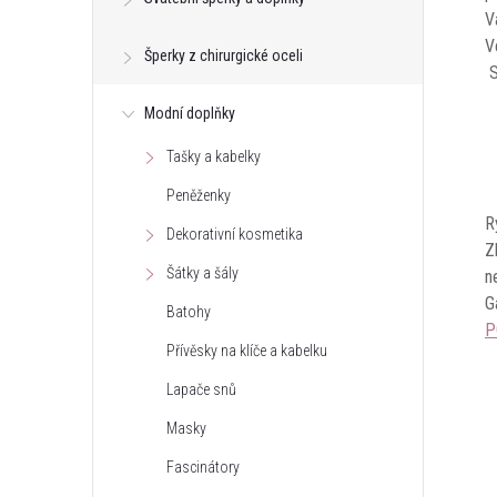
V
V
Šperky z chirurgické oceli
S
Modní doplňky
Tašky a kabelky
Peněženky
R
Dekorativní kosmetika
Z
Šátky a šály
n
G
Batohy
P
Přívěsky na klíče a kabelku
Lapače snů
Masky
Fascinátory