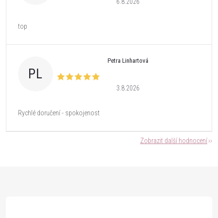
6.8.2026
top
Petra Linhartová
PL
3.8.2026
Rychlé doručení - spokojenost
Zobrazit další hodnocení
Z
á