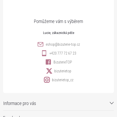
p
a
t
Lucie
í
eshop
@
bizuterie-top.cz
+420 777 72 67 23
BizuterieTOP
bizuterietop
bizuterietop_cz
Informace pro vás