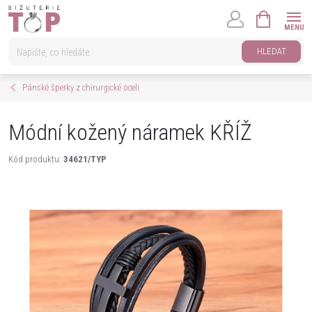
Přejít
NÁKUPNÍ
na
KOŠÍK
obsah
HLEDAT
Pánské šperky z chirurgické oceli
Módní kožený náramek KŘÍŽ
Kód produktu:
34621/TYP