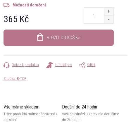
Možnosti doručení
365 Kč
Měrná
cena:
VLOŽIT DO KOŠÍKU
Dotaz k produktu
Hlídací pes
Sdílet
Značka:
B-TOP
Vše máme skladem
Dodání do 24 hodin
Tisíce produktů máme připravené k
Vaši objednávku zpravidla doručíme
odeslání
do 24 hodin