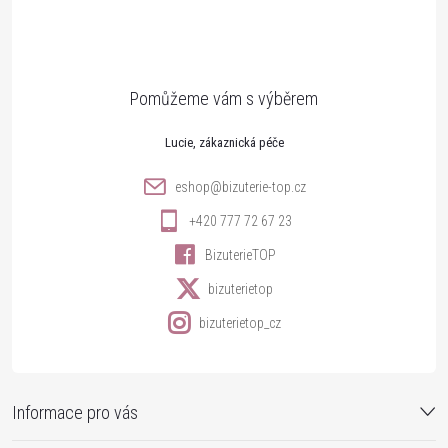
p
a
t
Lucie
í
eshop
@
bizuterie-top.cz
+420 777 72 67 23
BizuterieTOP
bizuterietop
bizuterietop_cz
Informace pro vás