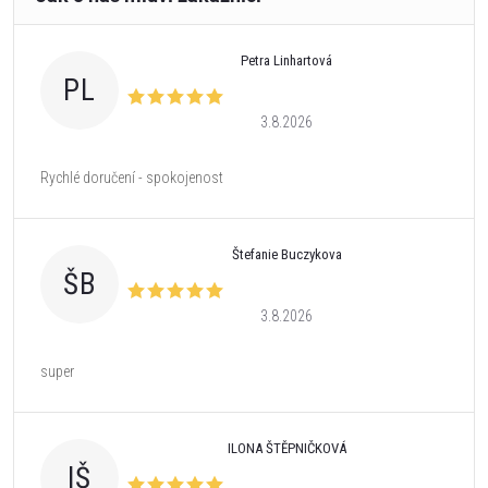
Petra Linhartová
PL
3.8.2026
Rychlé doručení - spokojenost
Štefanie Buczykova
ŠB
3.8.2026
super
ILONA ŠTĚPNIČKOVÁ
IŠ