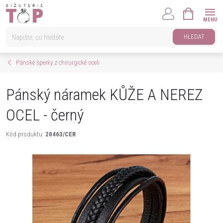
Přejít
NÁKUPNÍ
na
KOŠÍK
obsah
HLEDAT
Pánské šperky z chirurgické oceli
Pánský náramek KŮŽE A NEREZ
OCEL - černý
Kód produktu:
20463/CER