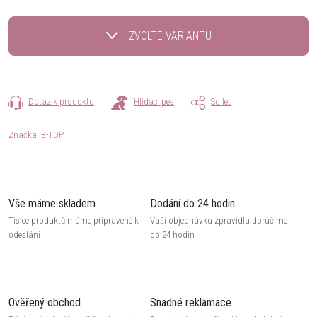
Měrná
cena:
ZVOLTE VARIANTU
Dotaz k produktu
Hlídací pes
Sdílet
Značka:
B-TOP
Vše máme skladem
Dodání do 24 hodin
Tisíce produktů máme připravené k
Vaši objednávku zpravidla doručíme
odeslání
do 24 hodin
Ověřený obchod
Snadné reklamace