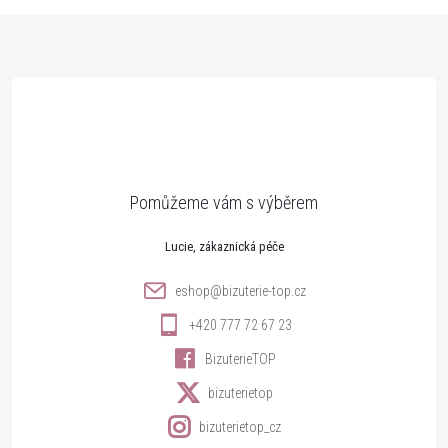
Z
á
p
a
t
Lucie
í
eshop
@
bizuterie-top.cz
+420 777 72 67 23
BizuterieTOP
bizuterietop
bizuterietop_cz