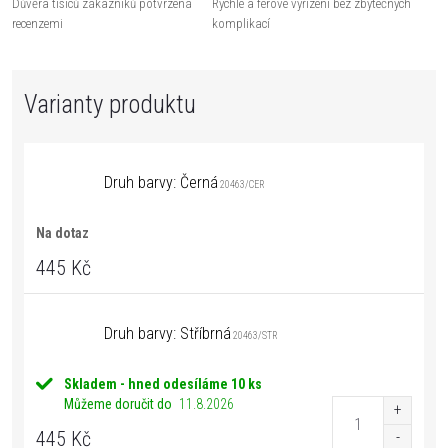
Důvěra tisíců zákazníků potvrzená
Rychlé a férové vyřízení bez zbytečných
recenzemi
komplikací
Druh barvy: Černá
20463/CER
Na dotaz
445 Kč
Druh barvy: Stříbrná
20463/STR
Skladem - hned odesíláme
10 ks
Můžeme doručit do
11.8.2026
445 Kč