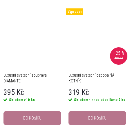
Výprodej
–25 %
427 Kč
Luxusní svatební souprava
Luxusní svatební ozdoba NA
DIAMANTE
KOTNÍK
395 Kč
319 Kč
Skladem
>10 ks
Skladem - hned odesíláme
9 ks
DO KOŠÍKU
DO KOŠÍKU