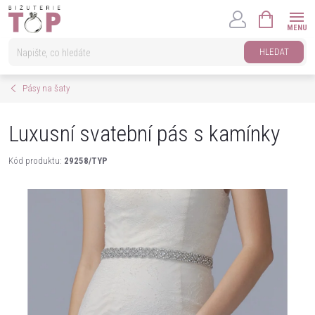
Přejít
NÁKUPNÍ
na
KOŠÍK
obsah
HLEDAT
Pásy na šaty
Luxusní svatební pás s kamínky
Kód produktu:
29258/TYP