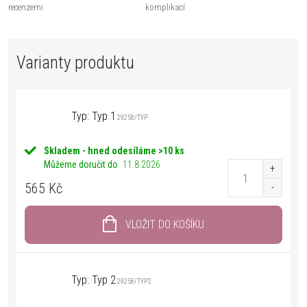
recenzemi
komplikací
Typ: Typ 1
29258/TYP
Skladem - hned odesíláme
>10 ks
Můžeme doručit do
11.8.2026
565 Kč
VLOŽIT DO KOŠÍKU
Typ: Typ 2
29258/TYP2