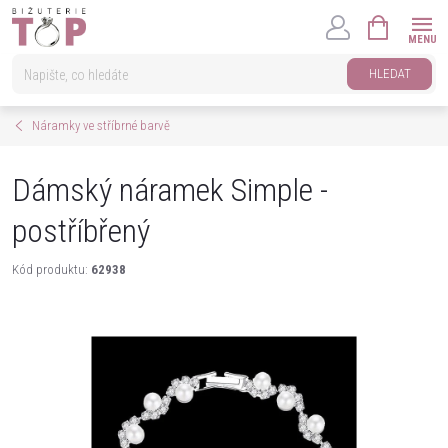
Přejít
NÁKUPNÍ
na
KOŠÍK
obsah
HLEDAT
Náramky ve stříbrné barvě
Dámský náramek Simple -
postříbřený
Kód produktu:
62938