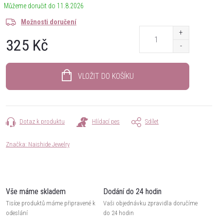
11.8.2026
Možnosti doručení
325 Kč
Měrná
cena:
VLOŽIT DO KOŠÍKU
Dotaz k produktu
Hlídací pes
Sdílet
Značka:
Naishide Jewelry
Vše máme skladem
Dodání do 24 hodin
Tisíce produktů máme připravené k
Vaši objednávku zpravidla doručíme
odeslání
do 24 hodin