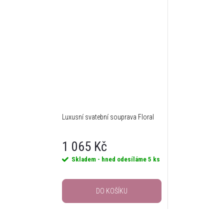
Luxusní svatební souprava Floral
1 065 Kč
Skladem - hned odesíláme
5 ks
DO KOŠÍKU