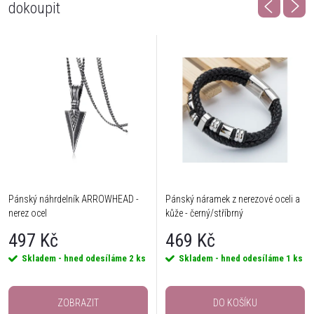
dokoupit
Pánský náhrdelník ARROWHEAD -
Pánský náramek z nerezové oceli a
nerez ocel
kůže - černý/stříbrný
497 Kč
469 Kč
Skladem - hned odesíláme
2 ks
Skladem - hned odesíláme
1 ks
ZOBRAZIT
DO KOŠÍKU