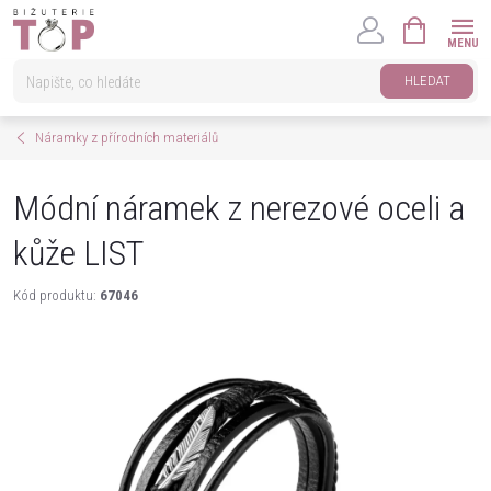
Přejít
NÁKUPNÍ
na
KOŠÍK
obsah
HLEDAT
Náramky z přírodních materiálů
Módní náramek z nerezové oceli a
kůže LIST
Kód produktu:
67046